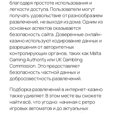
благодаря простоте использования и
легкости доступа. Пользователи могут
получать удовольствие от разнообразием
развлечений, не выходя из дома. Одним из
основных аспектов оказывается
безопасность сайта. Доверенные онлайн-
казино используют кодирование данных и
разрешения от авторитетных
контролирующих органов, таких как Malta
Gaming Authority или UK Gambling
Commission. Это предоставляет
безопасность частной данных и
добросовестность развлечений.
Подборка развлечений в интернет-казино
также удивляет. В этом месте вы сможете
найти всё, что угодно: начиная с ретро
игровых автоматов и до актуальных