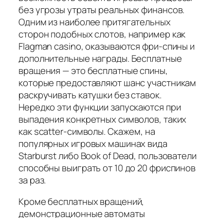
без угрозы утраты реальных финансов.
Одним из наиболее притягательных
сторон подобных слотов, например как
Flagman casino, оказываются фри-спины и
дополнительные награды. Бесплатные
вращения — это бесплатные спины,
которые предоставляют шанс участникам
раскручивать катушки без ставок.
Нередко эти функции запускаются при
выпадения конкретных символов, таких
как scatter-символы. Скажем, на
популярных игровых машинах вида
Starburst либо Book of Dead, пользователи
способны выиграть от 10 до 20 фриспинов
за раз.
Кроме бесплатных вращений,
демонстрационные автоматы