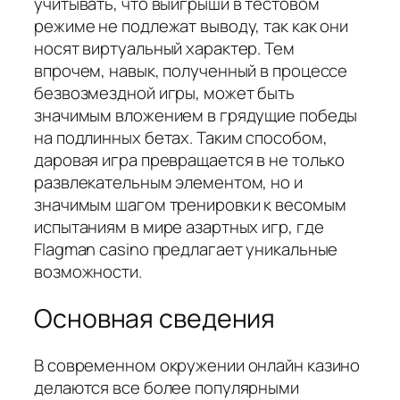
учитывать, что выигрыши в тестовом
режиме не подлежат выводу, так как они
носят виртуальный характер. Тем
впрочем, навык, полученный в процессе
безвозмездной игры, может быть
значимым вложением в грядущие победы
на подлинных бетах. Таким способом,
даровая игра превращается в не только
развлекательным элементом, но и
значимым шагом тренировки к весомым
испытаниям в мире азартных игр, где
Flagman casino предлагает уникальные
возможности.
Основная сведения
В современном окружении онлайн казино
делаются все более популярными