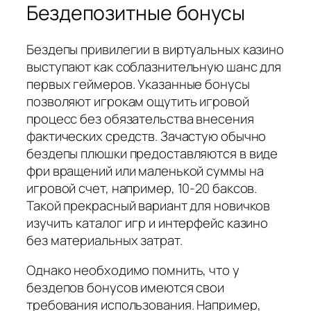
Бездепозитные бонусы
Бездепы привилегии в виртуальных казино
выступают как соблазнительную шанс для
первых геймеров. Указанные бонусы
позволяют игрокам ощутить игровой
процесс без обязательства внесения
фактических средств. Зачастую обычно
бездепы плюшки предоставляются в виде
фри вращений или маленькой суммы на
игровой счет, например, 10-20 баксов.
Такой прекрасный вариант для новичков
изучить каталог игр и интерфейс казино
без материальных затрат.
Однако необходимо помнить, что у
бездепов бонусов имеются свои
требования использования. Например,