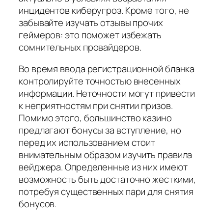
инцидентов киберугроз. Кроме того, не
забывайте изучать отзывы прочих
геймеров: это поможет избежать
сомнительных провайдеров.
Во время ввода регистрационной бланка
контролируйте точностью внесенных
информации. Неточности могут привести
к неприятностям при снятии призов.
Помимо этого, большинство казино
предлагают бонусы за вступление, но
перед их использованием стоит
внимательным образом изучить правила
вейджера. Определенные из них имеют
возможность быть достаточно жесткими,
потребуя существенных пари для снятия
бонусов.