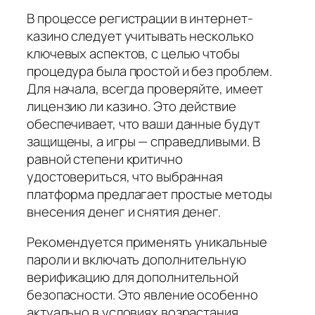
В процессе регистрации в интернет-
казино следует учитывать несколько
ключевых аспектов, с целью чтобы
процедура была простой и без проблем.
Для начала, всегда проверяйте, имеет
лицензию ли казино. Это действие
обеспечивает, что ваши данные будут
защищены, а игры — справедливыми. В
равной степени критично
удостовериться, что выбранная
платформа предлагает простые методы
внесения денег и снятия денег.
Рекомендуется применять уникальные
пароли и включать дополнительную
верификацию для дополнительной
безопасности. Это явление особенно
актуально в условиях возрастания