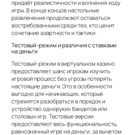
придаёт реалистичности и волнения ходу
игры. В конце концов настольные
развлечения продолжают оставаться
востребованными среди тех, кто ценит
сочетание азартности и тактики.
Тестовый-режим и различия с ставками
на деньги
Тестовый-режим в виртуальном казино
предоставляет шанс игрокам изучить
игровой процесс без угрозы потерять
настоящие деньги. Это в особенности
выгодно для начинающих, которые
стремятся разобраться в порядок и
устройство одноруких бандитов или
столовых игр. Тестовые версии
предоставляют весь функциональность,
равнозначный игре на деньги, за вычетом