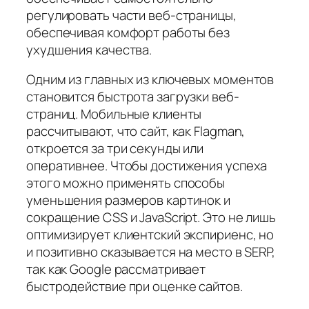
регулировать части веб-страницы,
обеспечивая комфорт работы без
ухудшения качества.
Одним из главных из ключевых моментов
становится быстрота загрузки веб-
страниц. Мобильные клиенты
рассчитывают, что сайт, как Flagman,
откроется за три секунды или
оперативнее. Чтобы достижения успеха
этого можно применять способы
уменьшения размеров картинок и
сокращение CSS и JavaScript. Это не лишь
оптимизирует клиентский экспириенс, но
и позитивно сказывается на место в SERP,
так как Google рассматривает
быстродействие при оценке сайтов.