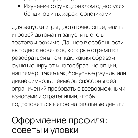
Изучение с функционалом одноруких
бандитов и их характеристиками
Для запуска игры достаточно определить
игровой автомат и запустить его в
тестовом режиме. Данное в особенности
выгодно к новичков, которые стремятся
разобраться в том, как, каким образом
функционируют многообразные опции,
например, такие как, бонусные раунды или
дикие символы. Геймеры способны без
ограничений пробовать с всевозможными
взносами и стратегиями, чтобы
подготовиться к игре на реальные деньги.
Оформление профиля:
советы и уловки