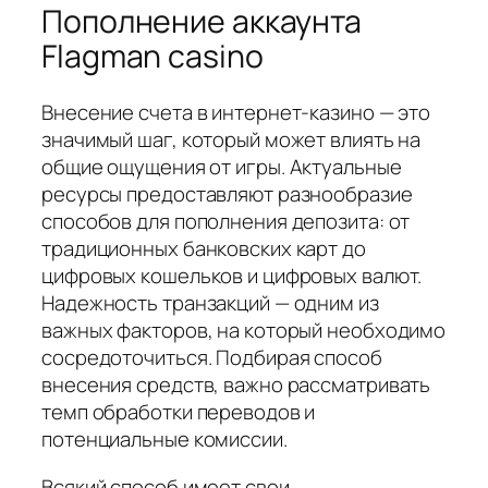
Пополнение аккаунта
Flagman casino
Внесение счета в интернет-казино — это
значимый шаг, который может влиять на
общие ощущения от игры. Актуальные
ресурсы предоставляют разнообразие
способов для пополнения депозита: от
традиционных банковских карт до
цифровых кошельков и цифровых валют.
Надежность транзакций — одним из
важных факторов, на который необходимо
сосредоточиться. Подбирая способ
внесения средств, важно рассматривать
темп обработки переводов и
потенциальные комиссии.
Всякий способ имеет свои