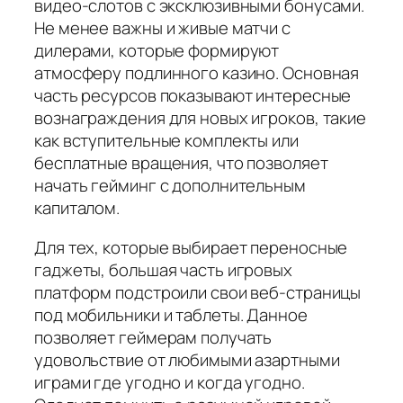
видео-слотов с эксклюзивными бонусами.
Не менее важны и живые матчи с
дилерами, которые формируют
атмосферу подлинного казино. Основная
часть ресурсов показывают интересные
вознаграждения для новых игроков, такие
как вступительные комплекты или
бесплатные вращения, что позволяет
начать гейминг с дополнительным
капиталом.
Для тех, которые выбирает переносные
гаджеты, большая часть игровых
платформ подстроили свои веб-страницы
под мобильники и таблеты. Данное
позволяет геймерам получать
удовольствие от любимыми азартными
играми где угодно и когда угодно.