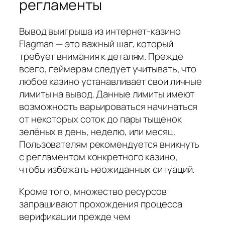
регламенты
Вывод выигрыша из интернет-казино
Flagman — это важный шаг, который
требует внимания к деталям. Прежде
всего, геймерам следует учитывать, что
любое казино устанавливает свои личные
лимиты на вывод. Данные лимиты имеют
возможность варьироваться начинаться
от некоторых соток до пары тыщенок
зелёных в день, неделю, или месяц.
Пользователям рекомендуется вникнуть
с регламентом конкретного казино,
чтобы избежать неожиданных ситуаций.
Кроме того, множество ресурсов
запрашивают прохождения процесса
верификации прежде чем