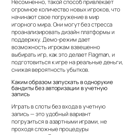
Несомненно, такой способ привлекает
огромное количество новых игроков, что
начинают свое погружение в мир
игорного мира. Они могут без стресса
проанализировать дизайн платформы и
поддержку. Демо-режим дает
возможность игрокам взвешенно
выбирать игр, как это делает Flagman, и
подготовиться к игре на реальные деньги,
снижая вероятность убытков.
Каким образом запускать в однорукие
бандиты без авторизации в учетную
запись
Играть в слоты без входа в учетную
запись — это удобный вариант
погрузиться в азартными играми, не
проходя сложные процедуры