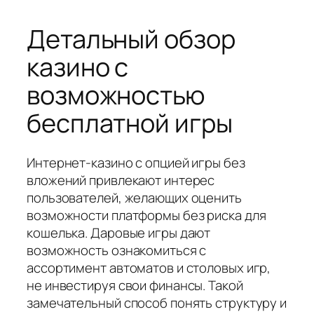
Детальный обзор
казино с
возможностью
бесплатной игры
Интернет-казино с опцией игры без
вложений привлекают интерес
пользователей, желающих оценить
возможности платформы без риска для
кошелька. Даровые игры дают
возможность ознакомиться с
ассортимент автоматов и столовых игр,
не инвестируя свои финансы. Такой
замечательный способ понять структуру и