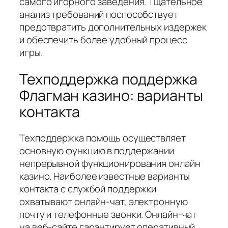
самого игорного заведения. Тщательное
анализ требований поспособствует
предотвратить дополнительных издержек
и обеспечить более удобный процесс
игры.
Техподдержка поддержка
Флагман казино: варианты
контакта
Техподдержка помощь осуществляет
основную функцию в поддержании
непрерывной функционирования онлайн
казино. Наиболее известные варианты
контакта с службой поддержки
охватывают онлайн-чат, электронную
почту и телефонные звонки. Онлайн-чат
на веб-сайте гарантирует оперативный