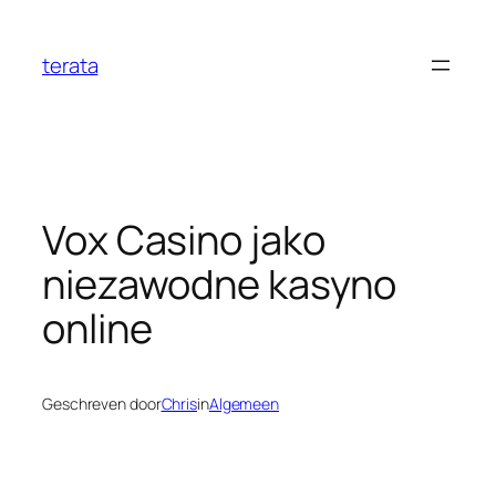
Ga
naar
terata
de
inhoud
Vox Casino jako
niezawodne kasyno
online
Geschreven door
Chris
in
Algemeen