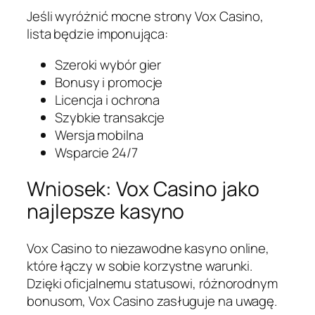
Jeśli wyróżnić mocne strony Vox Casino,
lista będzie imponująca:
Szeroki wybór gier
Bonusy i promocje
Licencja i ochrona
Szybkie transakcje
Wersja mobilna
Wsparcie 24/7
Wniosek: Vox Casino jako
najlepsze kasyno
Vox Casino to niezawodne kasyno online,
które łączy w sobie korzystne warunki.
Dzięki oficjalnemu statusowi, różnorodnym
bonusom, Vox Casino zasługuje na uwagę.