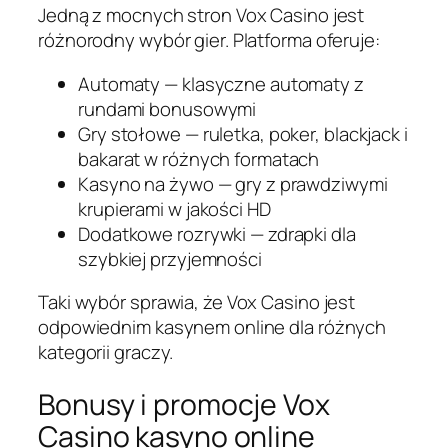
Jedną z mocnych stron Vox Casino jest
różnorodny wybór gier. Platforma oferuje:
Automaty — klasyczne automaty z
rundami bonusowymi
Gry stołowe — ruletka, poker, blackjack i
bakarat w różnych formatach
Kasyno na żywo — gry z prawdziwymi
krupierami w jakości HD
Dodatkowe rozrywki — zdrapki dla
szybkiej przyjemności
Taki wybór sprawia, że Vox Casino jest
odpowiednim kasynem online dla różnych
kategorii graczy.
Bonusy i promocje Vox
Casino kasyno online