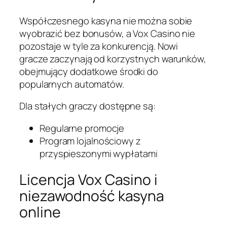
Współczesnego kasyna nie można sobie
wyobrazić bez bonusów, a Vox Casino nie
pozostaje w tyle za konkurencją. Nowi
gracze zaczynają od korzystnych warunków,
obejmujący dodatkowe środki do
popularnych automatów.
Dla stałych graczy dostępne są:
Regularne promocje
Program lojalnościowy z
przyspieszonymi wypłatami
Licencja Vox Casino i
niezawodność kasyna
online