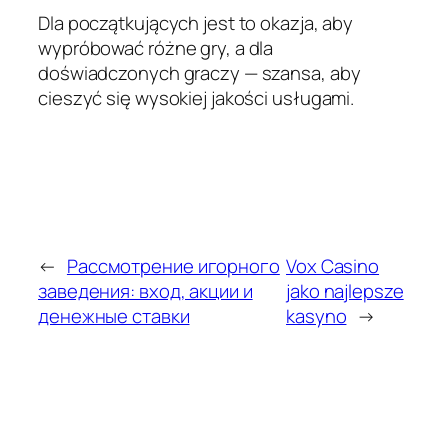
Dla początkujących jest to okazja, aby
wypróbować różne gry, a dla
doświadczonych graczy — szansa, aby
cieszyć się wysokiej jakości usługami.
←
Рассмотрение игорного
Vox Casino
заведения: вход, акции и
jako najlepsze
денежные ставки
kasyno
→