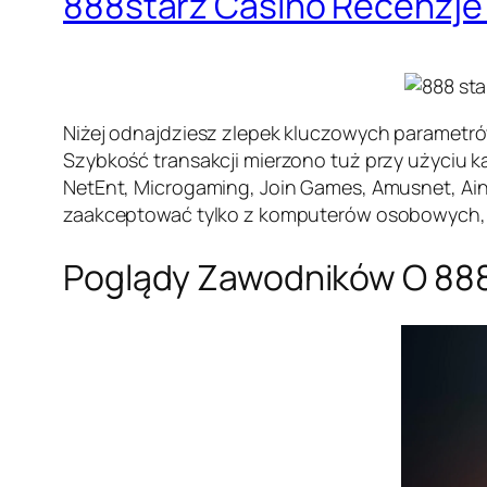
888starz Casino Recenzje
Niżej odnajdziesz zlepek kluczowych parametr
Szybkość transakcji mierzono tuż przy użyciu ka
NetEnt, Microgaming, Join Games, Amusnet, Ains
zaakceptować tylko z komputerów osobowych, a
Poglądy Zawodników O 888