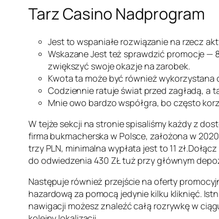
Tarz Casino Nadprogram
Jest to wspaniałe rozwiązanie na rzecz ak
Wskazane Jest też sprawdzić promocje — 8
zwiększyć swoje okazje na zarobek.
Kwota ta może być również wykorzystana d
Codziennie ratuje świat przed zagładą, a ta
Mnie owo bardzo współgra, bo często kor
W tejże sekcji na stronie spisaliśmy każdy z d
firma bukmacherska w Polsce, założona w 2020
trzy PLN, minimalna wypłata jest to 11 zł.Dołąc
do odwiedzenia 430 ZŁ tuż przy głównym depoz
Następuje również przejście na oferty promocyj
hazardową za pomocą jedynie kilku kliknięć. Ist
nawigacji możesz znaleźć całą rozrywkę w ciągu
kolejny lokalizacji.