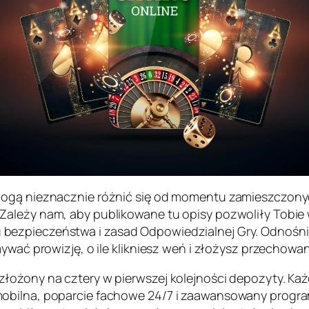
 mogą nieznacznie różnić się od momentu zamieszczon
Zależy nam, aby publikowane tu opisy pozwoliły Tobie 
ezpieczeństwa i zasad Odpowiedzialnej Gry. Odnośniki 
ywać prowizję, o ile klikniesz weń i złożysz przechowan
ozłożony na cztery w pierwszej kolejności depozyty. 
 mobilna, poparcie fachowe 24/7 i zaawansowany pro