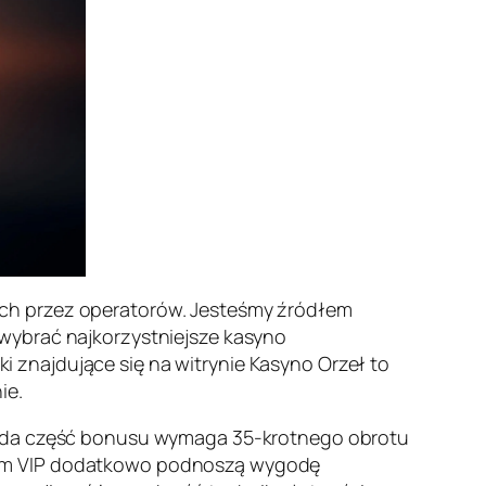
ych przez operatorów. Jesteśmy źródłem
wybrać najkorzystniejsze kasyno
znajdujące się na witrynie Kasyno Orzeł to
ie.
Każda część bonusu wymaga 35-krotnego obrotu
gram VIP dodatkowo podnoszą wygodę