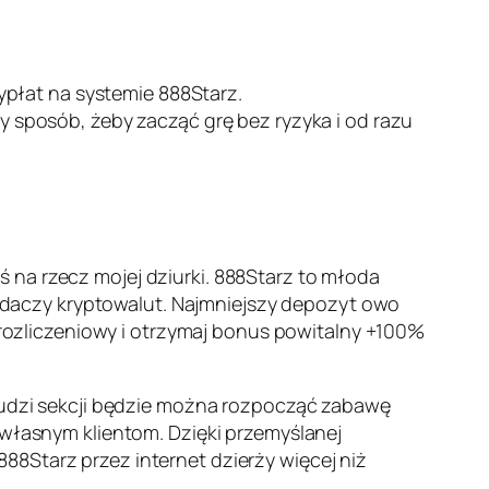
ypłat na systemie 888Starz.
 sposób, żeby zacząć grę bez ryzyka i od razu
 na rzecz mojej dziurki. 888Starz to młoda
daczy kryptowalut. Najmniejszy depozyt owo
k rozliczeniowy i otrzymaj bonus powitalny +100%
 ludzi sekcji będzie można rozpocząć zabawę
 własnym klientom. Dzięki przemyślanej
88Starz przez internet dzierży więcej niż