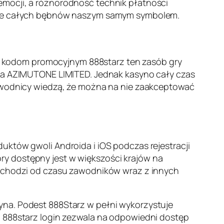
emocji, a różnorodność technik płatności
rycie całych bębnów naszym samym symbolem.
 kodom promocyjnym 888starz ten zasób gry
irma AZIMUTONE LIMITED. Jednak kasyno cały czas
zawodnicy wiedzą, że można na nie zaakceptować
uktów gwoli Androida i iOS podczas rejestracji
ry dostępny jest w większości krajów na
 pochodzi od czasu zawodników wraz z innych
yna. Podest 888Starz w pełni wykorzystuje
. 888starz login zezwala na odpowiedni dostęp