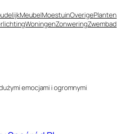
udelijk
Meubel
Moestuin
Overige
Planten
rlichting
Woningen
Zonwering
Zwembad
d dużymi emocjami i ogromnymi