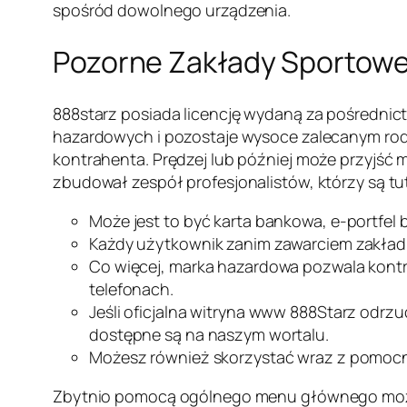
spośród dowolnego urządzenia.
Pozorne Zakłady Sportow
888starz posiada licencję wydaną za pośrednic
hazardowych i pozostaje wysoce zalecanym rodz
kontrahenta. Prędzej lub później może przyjś
zbudował zespół profesjonalistów, którzy są tu
Może jest to być karta bankowa, e-portfel 
Każdy użytkownik zanim zawarciem zakładu 
Co więcej, marka hazardowa pozwala kontr
telefonach.
Jeśli oficjalna witryna www 888Starz odrzu
dostępne są na naszym wortalu.
Możesz również skorzystać wraz z pomocni
Zbytnio pomocą ogólnego menu głównego możesz