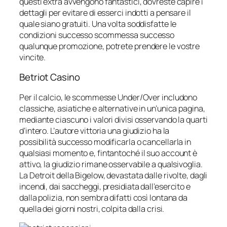
questi extra avvengono fantastici, dovreste capire i
dettagli per evitare di esserci indotti a pensare il
quale siano gratuiti. Una volta soddisfatte le
condizioni successo scommessa successo
qualunque promozione, potrete prendere le vostre
vincite.
Betriot Casino
Per il calcio, le scommesse Under/Over includono
classiche, asiatiche e alternative in un’unica pagina,
mediante ciascuno i valori divisi osservando la quarti
d’intero. L’autore vittoria una giudizio ha la
possibilità successo modificarla o cancellarla in
qualsiasi momento e, fintantoché il suo account è
attivo, la giudizio rimane osservabile a qualsivoglia.
La Detroit della Bigelow, devastata dalle rivolte, dagli
incendi, dai saccheggi, presidiata dall’esercito e
dalla polizia, non sembra difatti così lontana da
quella dei giorni nostri, colpita dalla crisi.