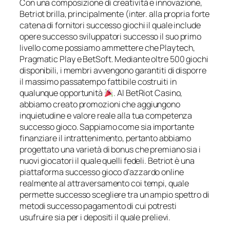
Con una composizione di creatività e innovazione,
Betriot brilla, principalmente (inter. alla propria forte
catena di fornitori successo giochi il quale include
opere successo sviluppatori successo il suo primo
livello come possiamo ammettere che Playtech,
Pragmatic Play e BetSoft. Mediante oltre 500 giochi
disponibili, i membri avvengono garantiti di disporre
il massimo passatempo fattibile costruiti in
qualunque opportunità
. Al BetRiot Casino,
abbiamo creato promozioni che aggiungono
inquietudine e valore reale alla tua competenza
successo gioco. Sappiamo come sia importante
finanziare il intrattenimento, pertanto abbiamo
progettato una varietà di bonus che premiano sia i
nuovi giocatori il quale quelli fedeli. Betriot è una
piattaforma successo gioco d’azzardo online
realmente al attraversamento coi tempi, quale
permette successo scegliere tra un ampio spettro di
metodi successo pagamento di cui potresti
usufruire sia per i depositi il quale prelievi.