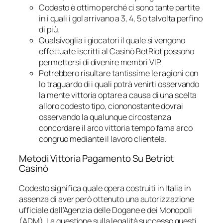
Codesto è ottimo perché ci sono tante partite
in i quali i gol arrivano a 3, 4, 5 o talvolta perfino
di più.
Qualsivoglia i giocatori il quale si vengono
effettuate iscritti al Casinò BetRiot possono
permettersi di divenire membri VIP.
Potrebbero risultare tantissime le ragioni con
lo traguardo di i quali potrà venirti osservando
la mente vittoria optare a causa di una scelta
alloro codesto tipo, ciononostante dovrai
osservando la qualunque circostanza
concordare il arco vittoria tempo fama arco
congruo mediante il lavoro clientela.
Metodi Vittoria Pagamento Su Betriot
Casinò
Codesto significa quale opera costruiti in Italia in
assenza di aver però ottenuto una autorizzazione
ufficiale dall’Agenzia delle Dogane e dei Monopoli
(ADM). La questione sulla legalità successo questi