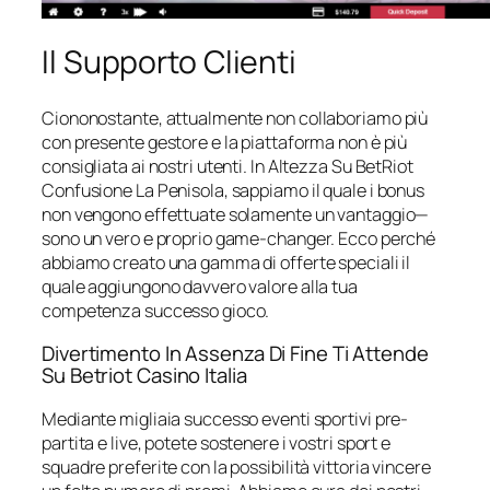
Il Supporto Clienti
Ciononostante, attualmente non collaboriamo più
con presente gestore e la piattaforma non è più
consigliata ai nostri utenti. In Altezza Su BetRiot
Confusione La Penisola, sappiamo il quale i bonus
non vengono effettuate solamente un vantaggio—
sono un vero e proprio game-changer. Ecco perché
abbiamo creato una gamma di offerte speciali il
quale aggiungono davvero valore alla tua
competenza successo gioco.
Divertimento In Assenza Di Fine Ti Attende
Su Betriot Casino Italia
Mediante migliaia successo eventi sportivi pre-
partita e live, potete sostenere i vostri sport e
squadre preferite con la possibilità vittoria vincere