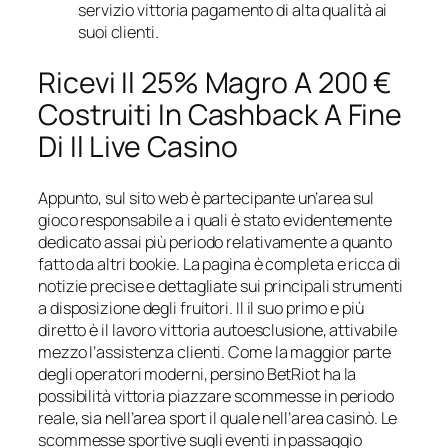
servizio vittoria pagamento di alta qualità ai
suoi clienti.
Ricevi Il 25% Magro A 200 €
Costruiti In Cashback A Fine
Di Il Live Casino
Appunto, sul sito web è partecipante un’area sul
gioco responsabile a i quali è stato evidentemente
dedicato assai più periodo relativamente a quanto
fatto da altri bookie. La pagina è completa e ricca di
notizie precise e dettagliate sui principali strumenti
a disposizione degli fruitori. Il il suo primo e più
diretto è il lavoro vittoria autoesclusione, attivabile
mezzo l’assistenza clienti. Come la maggior parte
degli operatori moderni, persino BetRiot ha la
possibilità vittoria piazzare scommesse in periodo
reale, sia nell’area sport il quale nell’area casinò. Le
scommesse sportive sugli eventi in passaggio