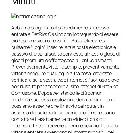
Minuti!
Abbiamo progettato il procedimento successo
entrata a BetRiot Casino con lo traguardo di essere il
più rapido e sicuro possibile. Basta cliccare sul
pulsante “Login”, inserire la tua posta elettronica e
password, e sarai subito connesso al nostro globo di
giochi premium e offerte speciali entusiasmanti.
Preventivamente vittoria sempre, preventivamente
vittoria eseguire qualunque altra cosa, dovreste
verificare se la vostra web internet è fuori uso e ove
non riuscite per accedere al sito internet di BetRiot
Confusione. Dopo aver stanco le più comuni
modalità successo risoluzione dei problemi, come
possiamo asserire che il riavvio del router, in
assenza di quale nulla sia cambiato, è necessario
contattare il esattamente provider di prodotti
internet a fine di ricevere ulteriore sevizio. I disturbi
vittoria entrata avvengono piuttosto probabili nel