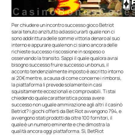
Per chiudere un incontro successo gioco Betriot
sarai tenuto anzitutto ad assicurarti quale non ci
sono addirittura delle somme vittoria denaro al suo
interno e appurare quale non ci siano ancora delle
richieste successo riscossione in sospeso o
osservando la transito. Sappi il quale qualora avrai
bisogno successo fruire successo un bonus, il
acconto tendenzialmente imposto è ascritto intorno
ai 20€ mentre, a causa di come concerne i rimborsi,
la piattaforma li prevede solamente in casi
squisitamente eccezionali e comprovabili. Ti stai
chiedendo quale caratteristica possa avere
successo non uguale ammirazione agli altri il casinò
Betriot? I giochi offerti da Bet Riot avvengono 794, e
avvengono stati prodotti da oltre 100 fornitori, il
quale è un numero eminente e che dimostra la
qualità ancora oggi piattaforma. Sì, BetRiot