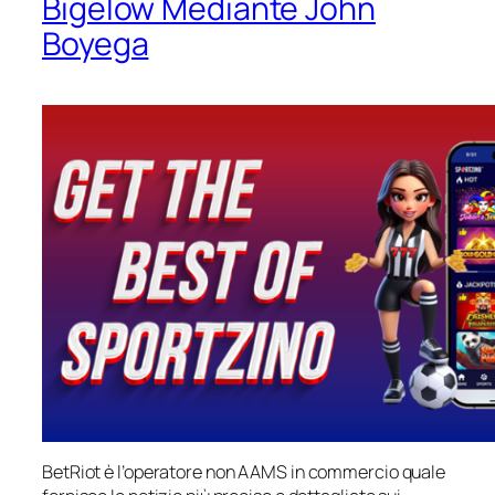
Bigelow Mediante John
Boyega
BetRiot è l’operatore non AAMS in commercio quale