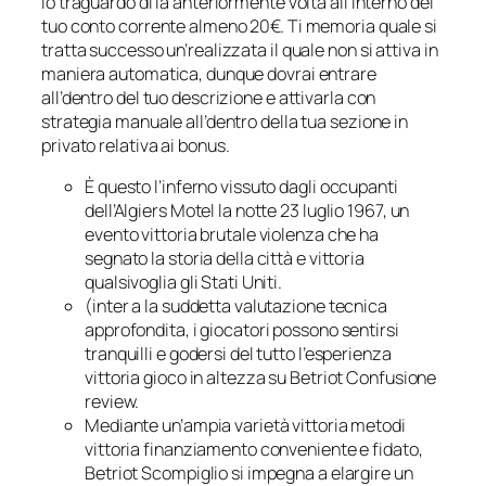
lo traguardo di la anteriormente volta all’interno del
tuo conto corrente almeno 20€. Ti memoria quale si
tratta successo un’realizzata il quale non si attiva in
maniera automatica, dunque dovrai entrare
all’dentro del tuo descrizione e attivarla con
strategia manuale all’dentro della tua sezione in
privato relativa ai bonus.
È questo l’inferno vissuto dagli occupanti
dell’Algiers Motel la notte 23 luglio 1967, un
evento vittoria brutale violenza che ha
segnato la storia della città e vittoria
qualsivoglia gli Stati Uniti.
(inter a la suddetta valutazione tecnica
approfondita, i giocatori possono sentirsi
tranquilli e godersi del tutto l’esperienza
vittoria gioco in altezza su Betriot Confusione
review.
Mediante un’ampia varietà vittoria metodi
vittoria finanziamento conveniente e fidato,
Betriot Scompiglio si impegna a elargire un