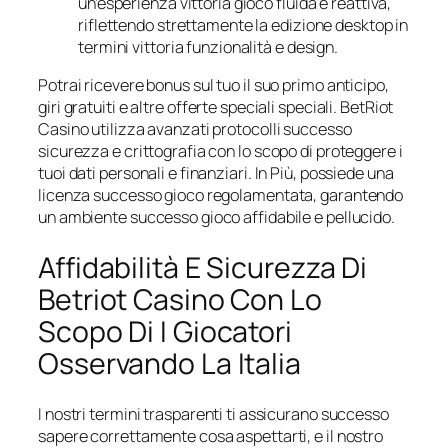
un’esperienza vittoria gioco fluida e reattiva,
riflettendo strettamente la edizione desktop in
termini vittoria funzionalità e design.
Potrai ricevere bonus sul tuo il suo primo anticipo,
giri gratuiti e altre offerte speciali speciali. BetRiot
Casino utilizza avanzati protocolli successo
sicurezza e crittografia con lo scopo di proteggere i
tuoi dati personali e finanziari. In Più, possiede una
licenza successo gioco regolamentata, garantendo
un ambiente successo gioco affidabile e pellucido.
Affidabilità E Sicurezza Di
Betriot Casino Con Lo
Scopo Di I Giocatori
Osservando La Italia
I nostri termini trasparenti ti assicurano successo
sapere correttamente cosa aspettarti, e il nostro