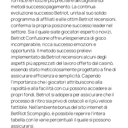
fornisce le notizie più precise e dettagliate sui
metodi successo pagamento. La continua
evoluzione successo Betriot, unita al suo solido
programma di affiliati e alle ottim Betriot recensioni,
conferma la propria posizione successo leader nel
settore. Sia il quale siate giocatori esperti o novizi,
Betriot Confusione offre un’esperienza di gioco
incomparabile, ricca successo emozioni e
opportunità. Il metodo successo prelievi
implementato da Betriot recensioni alcuni degli
aspetti più apprezzati del lavoro offerto dal casinò,
essendo stato meticolosamente progettato a fine di
assicurare efficienza e semplicità. Capendo
l’importanza che i giocatori attribuiscono alla
rapidità e alla facilità con cui possono accedere ai
propri fondi, Betriot si adopera per assicurare che il
processo di ritiro sia privo di ostacoli e il più veloce
fattibile. Nell’ambiente bonus del sito internet di
BetRiot Scompiglio, è possibile reperire l’intera
tabella con le varie percentuali il quale si possono
assicurarsi.