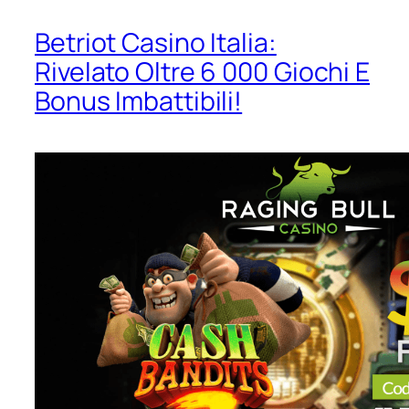
Betriot Casino Italia:
Rivelato Oltre 6 000 Giochi E
Bonus Imbattibili!