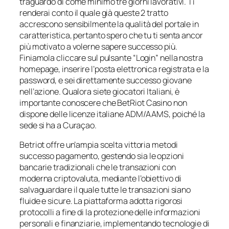
traguardo di come minimo tre giorni lavorativi. Ti
renderai conto il quale già queste 2 tratto
accrescono sensibilmente la qualità del portale in
caratteristica, pertanto spero che tu ti senta ancor
più motivato a volerne sapere successo più.
Finiamola cliccare sul pulsante “Login” nella nostra
homepage, inserire l’posta elettronica registrata e la
password, e sei direttamente successo giovane
nell’azione. Qualora siete giocatori Italiani, è
importante conoscere che BetRiot Casino non
dispone delle licenze italiane ADM/AAMS, poiché la
sede si ha a Curaçao.
Betriot offre un’ampia scelta vittoria metodi
successo pagamento, gestendo sia le opzioni
bancarie tradizionali che le transazioni con
moderna criptovaluta, mediante l’obiettivo di
salvaguardare il quale tutte le transazioni siano
fluide e sicure. La piattaforma adotta rigorosi
protocolli a fine di la protezione delle informazioni
personali e finanziarie, implementando tecnologie di