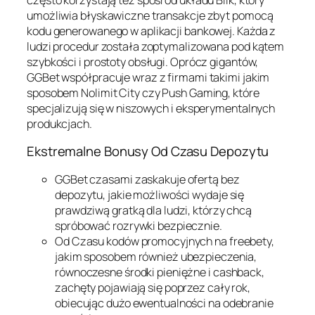
umożliwia błyskawiczne transakcje zbyt pomocą
kodu generowanego w aplikacji bankowej. Każda z
ludzi procedur została zoptymalizowana pod kątem
szybkości i prostoty obsługi. Oprócz gigantów,
GGBet współpracuje wraz z firmami takimi jakim
sposobem Nolimit City czy Push Gaming, które
specjalizują się w niszowych i eksperymentalnych
produkcjach.
Ekstremalne Bonusy Od Czasu Depozytu
GGBet czasami zaskakuje ofertą bez
depozytu, jakie możliwości wydaje się
prawdziwą gratką dla ludzi, którzy chcą
spróbować rozrywki bezpiecznie.
Od Czasu kodów promocyjnych na freebety,
jakim sposobem również ubezpieczenia,
równoczesne środki pieniężne i cashback,
zachęty pojawiają się poprzez cały rok,
obiecując dużo ewentualności na odebranie