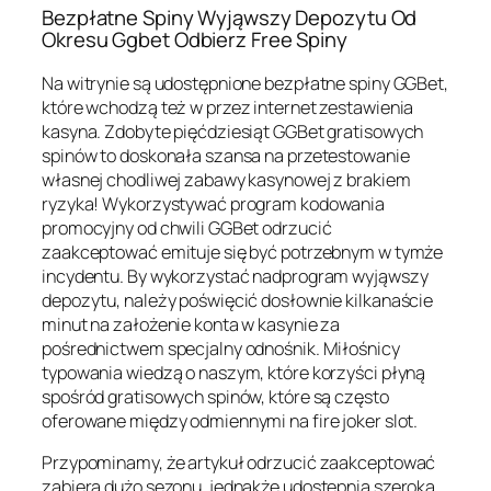
Bezpłatne Spiny Wyjąwszy Depozytu Od
Okresu Ggbet Odbierz Free Spiny
Na witrynie są udostępnione bezpłatne spiny GGBet,
które wchodzą też w przez internet zestawienia
kasyna. Zdobyte pięćdziesiąt GGBet gratisowych
spinów to doskonała szansa na przetestowanie
własnej chodliwej zabawy kasynowej z brakiem
ryzyka! Wykorzystywać program kodowania
promocyjny od chwili GGBet odrzucić
zaakceptować emituje się być potrzebnym w tymże
incydentu. By wykorzystać nadprogram wyjąwszy
depozytu, należy poświęcić dosłownie kilkanaście
minut na założenie konta w kasynie za
pośrednictwem specjalny odnośnik. Miłośnicy
typowania wiedzą o naszym, które korzyści płyną
spośród gratisowych spinów, które są często
oferowane między odmiennymi na fire joker slot.
Przypominamy, że artykuł odrzucić zaakceptować
zabiera dużo sezonu, jednakże udostępnia szeroką