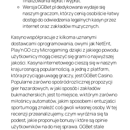
finalizowania wpłat i wypłat.
Wersja GGBet pl dedykowana wydaje się
naszym graczom, którzy cenią osobiście łatwy
dostęp do odwiedzenia legalnych kasyn przez
internet oraz zakładów muzycznych.
Kasyno współpracuje z kilkoma uznanymi
dostawcami oprogramowania, owymi jak NetEnt,
Play’n GO czy Microgaming, dzięki z jakiego powodu
użytkownicy mogą cieszyć się grami o najwyższej
jakości. Kasyna internetowego cieszą się w naszym
kraju rosnącą popularnością, a jedną z platform,
która przyciąga uwagę graczy, jest GGBet Casino.
Popularne zarówno spośród rozlicznej propozycji
gier hazardowych, w jaki sposób i zakładów
bukmacherskich, jest to miejsce, w którym zarówno
miłośnicy automatów, jakim sposobem i entuzjaści
sportu mogą znaleźć coś gwoli własnej osoby. W tej
recenzji przeanalizujemy, czym wyróżnia się ta
podest, jakie proponuje bonusy i które są opinie
użytkowników na do niej sprawa. GGBet stale