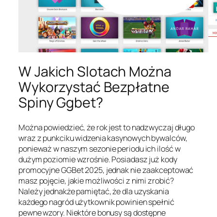
W Jakich Slotach Można
Wykorzystać Bezpłatne
Spiny Ggbet?
Można powiedzieć, że rok jest to nadzwyczaj długo
wraz z punkciku widzenia kasynowych bywalców,
ponieważ w naszym sezonie periodu ich ilość w
dużym poziomie wzrośnie. Posiadasz już kody
promocyjne GGBet 2025, jednak nie zaakceptować
masz pojęcie, jakie możliwości z nimi zrobić?
Należy jednakże pamiętać, że dla uzyskania
każdego nagród użytkownik powinien spełnić
pewne wzory. Niektóre bonusy są dostępne