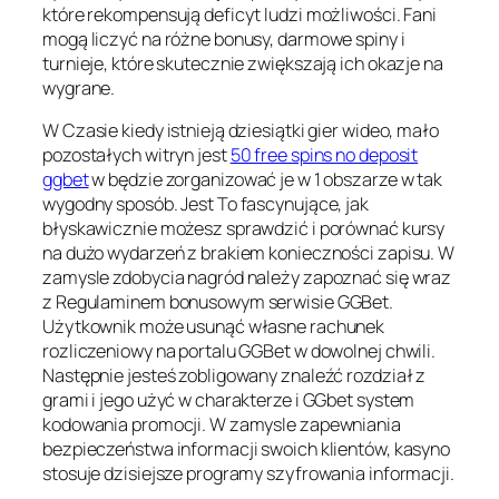
które rekompensują deficyt ludzi możliwości. Fani
mogą liczyć na różne bonusy, darmowe spiny i
turnieje, które skutecznie zwiększają ich okazje na
wygrane.
W Czasie kiedy istnieją dziesiątki gier wideo, mało
pozostałych witryn jest
50 free spins no deposit
ggbet
w będzie zorganizować je w 1 obszarze w tak
wygodny sposób. Jest To fascynujące, jak
błyskawicznie możesz sprawdzić i porównać kursy
na dużo wydarzeń z brakiem konieczności zapisu. W
zamysle zdobycia nagród należy zapoznać się wraz
z Regulaminem bonusowym serwisie GGBet.
Użytkownik może usunąć własne rachunek
rozliczeniowy na portalu GGBet w dowolnej chwili.
Następnie jesteś zobligowany znaleźć rozdział z
grami i jego użyć w charakterze i GGbet system
kodowania promocji. W zamysle zapewniania
bezpieczeństwa informacji swoich klientów, kasyno
stosuje dzisiejsze programy szyfrowania informacji.