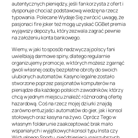
autentycznych pieniędzy, jeśli fan korzysta z ofert i
dysponuje chociaż podstawową wiedzę na rzecz
typowania. Polecane Wydaje Się zwrócić uwagę, że
pasjonaci fire joker też mogą uzyskać GGBet premia
wyjąwszy depozytu, który zezwala zagrać pewnie
na założeniu konta bankowego.
Wiemy, w jaki to sposób nadzwyczaj polscy fani
uwielbiają darmowe spiny, dlatego regularnie
organizujemy promocje, w których możesz zgarnąć
gwoli własnej osoby bezpłatne obroty do swoich
ulubionych automatów. Kasyno legalne zostało
stworzone poprzez pasjonatów komputerów na
pieniądze dla każdego polskich zawodników, którzy
chcą w jednym miejscu znaleźć różnorodną ofertę
hazardową. Coś na rzecz mojej dziurki znajdą
zarówno entuzjaści automatów do gier, jak i konsol
stołowych oraz kasyna na żywo. Oprócz Tego w
własnym folderu nie zaakceptować brak mało
wspaniałych i wyjątkowych konsol typu Insta czy
Wirtualnego Sportu. pięćdziesięciu najszybszych