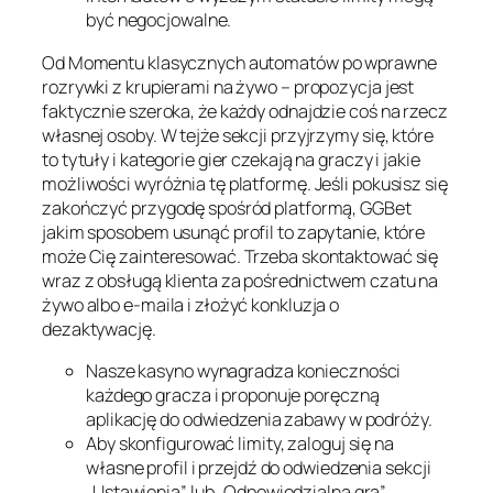
być negocjowalne.
Od Momentu klasycznych automatów po wprawne
rozrywki z krupierami na żywo – propozycja jest
faktycznie szeroka, że każdy odnajdzie coś na rzecz
własnej osoby. W tejże sekcji przyjrzymy się, które
to tytuły i kategorie gier czekają na graczy i jakie
możliwości wyróżnia tę platformę. Jeśli pokusisz się
zakończyć przygodę spośród platformą, GGBet
jakim sposobem usunąć profil to zapytanie, które
może Cię zainteresować. Trzeba skontaktować się
wraz z obsługą klienta za pośrednictwem czatu na
żywo albo e-maila i złożyć konkluzja o
dezaktywację.
Nasze kasyno wynagradza konieczności
każdego gracza i proponuje poręczną
aplikację do odwiedzenia zabawy w podróży.
Aby skonfigurować limity, zaloguj się na
własne profil i przejdź do odwiedzenia sekcji
„Ustawienia” lub „Odpowiedzialna gra”.