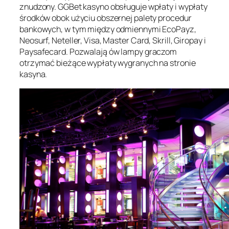
znudzony. GGBet kasyno obsługuje wpłaty i wypłaty
środków obok użyciu obszernej palety procedur
bankowych, w tym między odmiennymi EcoPayz,
Neosurf, Neteller, Visa, Master Card, Skrill, Giropay i
Paysafecard. Pozwalają ów lampy graczom
otrzymać bieżące wypłaty wygranych na stronie
kasyna.