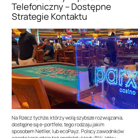
Telefoniczny – Dostępne
Strategie Kontaktu
Na Rzecz tychże, którzy wolą szybsze rozwiązania,
dostępne są e-portfele, tego rodzaju jakim
sposobem Netller, lub ecoPayz. Polscy zawodników
często korzystają też spośród układu Blik, który