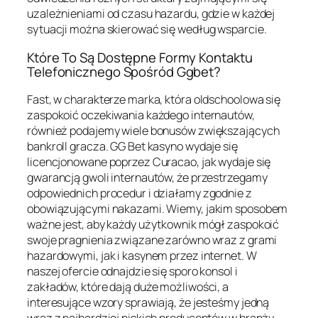
uzależnieniami od czasu hazardu, gdzie w każdej
sytuacji można skierować się według wsparcie.
Które To Są Dostępne Formy Kontaktu
Telefonicznego Spośród Ggbet?
Fast, w charakterze marka, która oldschoolowa się
zaspokoić oczekiwania każdego internautów,
również podajemy wiele bonusów zwiększających
bankroll gracza. GG Bet kasyno wydaje się
licencjonowane poprzez Curacao, jak wydaje się
gwarancją gwoli internautów, że przestrzegamy
odpowiednich procedur i działamy zgodnie z
obowiązującymi nakazami. Wiemy, jakim sposobem
ważne jest, aby każdy użytkownik mógł zaspokoić
swoje pragnienia związane zarówno wraz z grami
hazardowymi, jak i kasynem przez internet. W
naszej ofercie odnajdzie się sporo konsol i
zakładów, które dają duże możliwości, a
interesujące wzory sprawiają, że jesteśmy jedną