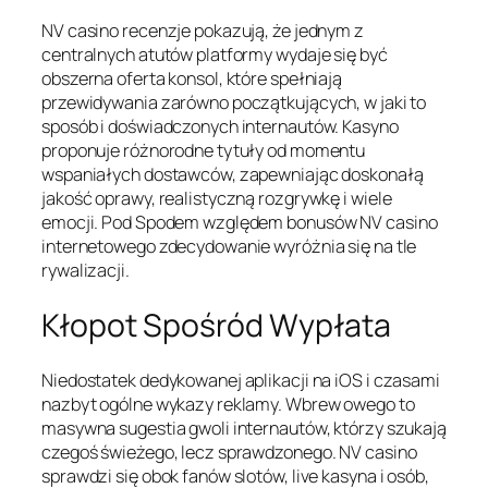
NV casino recenzje pokazują, że jednym z
centralnych atutów platformy wydaje się być
obszerna oferta konsol, które spełniają
przewidywania zarówno początkujących, w jaki to
sposób i doświadczonych internautów. Kasyno
proponuje różnorodne tytuły od momentu
wspaniałych dostawców, zapewniając doskonałą
jakość oprawy, realistyczną rozgrywkę i wiele
emocji. Pod Spodem względem bonusów NV casino
internetowego zdecydowanie wyróżnia się na tle
rywalizacji.
Kłopot Spośród Wypłata
Niedostatek dedykowanej aplikacji na iOS i czasami
nazbyt ogólne wykazy reklamy. Wbrew owego to
masywna sugestia gwoli internautów, którzy szukają
czegoś świeżego, lecz sprawdzonego. NV casino
sprawdzi się obok fanów slotów, live kasyna i osób,