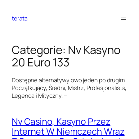
Ga
naar
terata
de
inhoud
Categorie:
Nv Kasyno
20 Euro 133
Dostępne alternatywy owo jeden po drugim
Początkujący, Średni, Mistrz, Profesjonalista,
Legenda i Mityczny. –
Nv Casino, Kasyno Przez
Internet W Niemczech Wraz