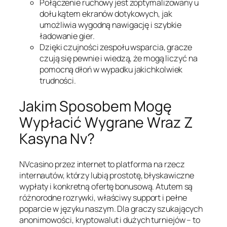
Połączenie ruchowy jest zoptymalizowany u
dołu kątem ekranów dotykowych, jak
umożliwia wygodną nawigację i szybkie
ładowanie gier.
Dzięki czujności zespołu wsparcia, gracze
czują się pewnie i wiedzą, że mogą liczyć na
pomocną dłoń w wypadku jakichkolwiek
trudności.
Jakim Sposobem Mogę
Wypłacić Wygrane Wraz Z
Kasyna Nv?
NVcasino przez internet to platforma na rzecz
internautów, którzy lubią prostotę, błyskawiczne
wypłaty i konkretną ofertę bonusową. Atutem są
różnorodne rozrywki, właściwy support i pełne
poparcie w języku naszym. Dla graczy szukających
anonimowości, kryptowalut i dużych turniejów – to