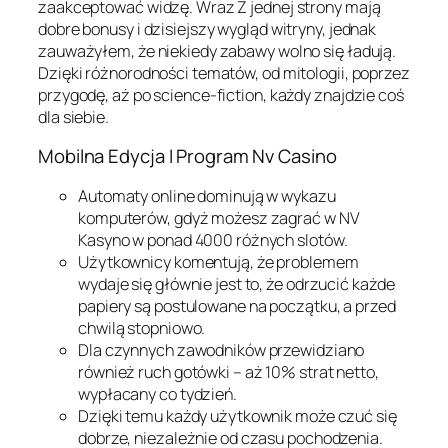
zaakceptować widzę. Wraz Z jednej strony mają
dobre bonusy i dzisiejszy wygląd witryny, jednak
zauważyłem, że niekiedy zabawy wolno się ładują.
Dzięki różnorodności tematów, od mitologii, poprzez
przygodę, aż po science-fiction, każdy znajdzie coś
dla siebie.
Mobilna Edycja I Program Nv Casino
Automaty online dominują w wykazu
komputerów, gdyż możesz zagrać w NV
Kasyno w ponad 4000 różnych slotów.
Użytkownicy komentują, że problemem
wydaje się głównie jest to, że odrzucić każde
papiery są postulowane na początku, a przed
chwilą stopniowo.
Dla czynnych zawodników przewidziano
również ruch gotówki – aż 10% strat netto,
wypłacany co tydzień.
Dzięki temu każdy użytkownik może czuć się
dobrze, niezależnie od czasu pochodzenia.