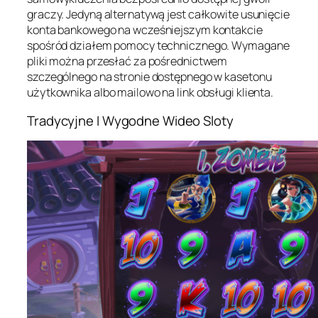
graczy. Jedyną alternatywą jest całkowite usunięcie
konta bankowego na wcześniejszym kontakcie
spośród działem pomocy technicznego. Wymagane
pliki można przesłać za pośrednictwem
szczególnego na stronie dostępnego w kasetonu
użytkownika albo mailowo na link obsługi klienta.
Tradycyjne I Wygodne Wideo Sloty