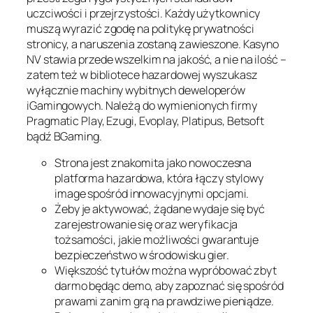
uczciwości i przejrzystości. Każdy użytkownicy
muszą wyrazić zgodę na politykę prywatności
stronicy, a naruszenia zostaną zawieszone. Kasyno
NV stawia przede wszelkim na jakość, a nie na ilość –
zatem też w bibliotece hazardowej wyszukasz
wyłącznie machiny wybitnych deweloperów
iGamingowych. Należą do wymienionych firmy
Pragmatic Play, Ezugi, Evoplay, Platipus, Betsoft
bądź BGaming.
Strona jest znakomita jako nowoczesna
platforma hazardowa, która łączy stylowy
image spośród innowacyjnymi opcjami.
Żeby je aktywować, żądane wydaje się być
zarejestrowanie się oraz weryfikacja
tożsamości, jakie możliwości gwarantuje
bezpieczeństwo w środowisku gier.
Większość tytułów można wypróbować zbyt
darmo będąc demo, aby zapoznać się spośród
prawami zanim grą na prawdziwe pieniądze.