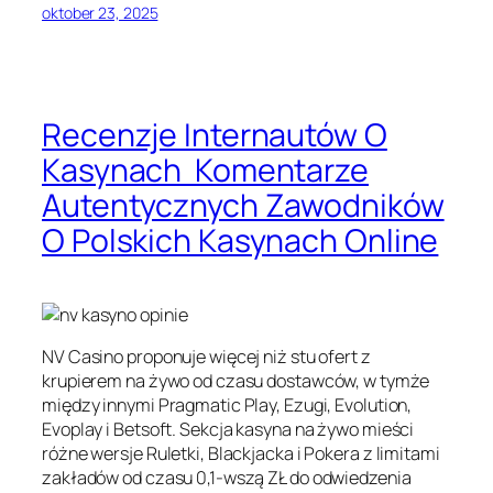
oktober 23, 2025
Recenzje Internautów O
Kasynach ️️ Komentarze
Autentycznych Zawodników
O Polskich Kasynach Online
NV Casino proponuje więcej niż stu ofert z
krupierem na żywo od czasu dostawców, w tymże
między innymi Pragmatic Play, Ezugi, Evolution,
Evoplay i Betsoft. Sekcja kasyna na żywo mieści
różne wersje Ruletki, Blackjacka i Pokera z limitami
zakładów od czasu 0,1-wszą ZŁ do odwiedzenia