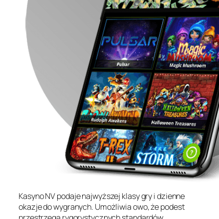
Kasyno NV podaje najwyższej klasy gry i dzienne
okazje do wygranych. Umożliwia owo, że podest
przestrzega rygorystycznych standardów