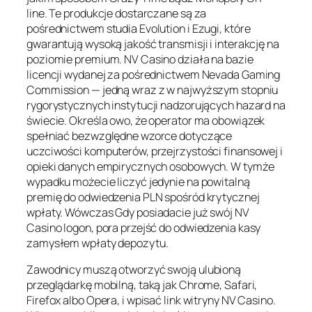
line. Te produkcje dostarczane są za
pośrednictwem studia Evolution i Ezugi, które
gwarantują wysoką jakość transmisji i interakcję na
poziomie premium. NV Casino działa na bazie
licencji wydanej za pośrednictwem Nevada Gaming
Commission — jedną wraz z w najwyższym stopniu
rygorystycznych instytucji nadzorujących hazard na
świecie. Określa owo, że operator ma obowiązek
spełniać bezwzględne wzorce dotyczące
uczciwości komputerów, przejrzystości finansowej i
opieki danych empirycznych osobowych. W tymże
wypadku możecie liczyć jedynie na powitalną
premię do odwiedzenia PLN spośród krytycznej
wpłaty. Wówczas Gdy posiadacie już swój NV
Casino logon, pora przejść do odwiedzenia kasy
zamysłem wpłaty depozytu.
Zawodnicy muszą otworzyć swoją ulubioną
przeglądarkę mobilną, taką jak Chrome, Safari,
Firefox albo Opera, i wpisać link witryny NV Casino.