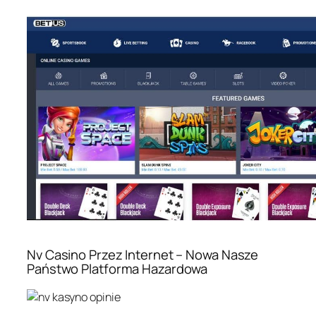
Nv Casino Przez Internet – Nowa Nasze
Państwo Platforma Hazardowa