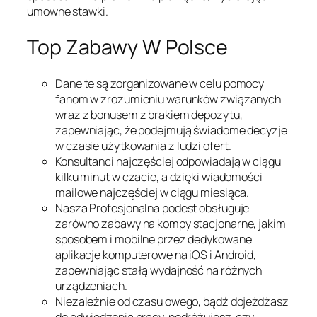
umowne stawki.
Top Zabawy W Polsce
Dane te są zorganizowane w celu pomocy
fanom w zrozumieniu warunków związanych
wraz z bonusem z brakiem depozytu,
zapewniając, że podejmują świadome decyzje
w czasie użytkowania z ludzi ofert.
Konsultanci najczęściej odpowiadają w ciągu
kilku minut w czacie, a dzięki wiadomości
mailowe najczęściej w ciągu miesiąca.
Nasza Profesjonalna podest obsługuje
zarówno zabawy na kompy stacjonarne, jakim
sposobem i mobilne przez dedykowane
aplikacje komputerowe na iOS i Android,
zapewniając stałą wydajność na różnych
urządzeniach.
Niezależnie od czasu owego, bądź dojeżdżasz
do odwiedzenia pracy, podróżujesz, czy