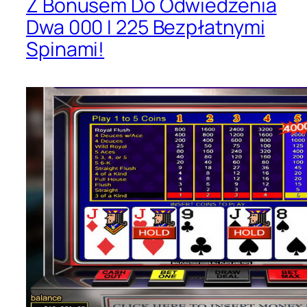
Z Bonusem Do Odwiedzenia
Dwa 000 I 225 Bezpłatnymi
Spinami!