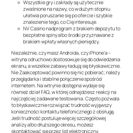
Wszystkie gry i zakłady są użytecznie
zwaśnione na nazwy, co w dużym stopniu
ułatwia poruszanie się po ofercie i szybkie
znalezienie tego, co Cię interesuje.
NV Casino nadprogram z brakiem depozytu to
bezpłatne spiny albo środki przyznawane z
brakiem wpłaty własnych pieniędzy.
Niezależnie, czy masz Androida, czy iPhone’a –
witryna odruchowo dostosowuje się do odwiedzenia
ekranu, a wszelkie zabawy ładują się błyskawicznie.
Nie Zaakceptować powinno się nic pobierać; należy
przeglądarka i stabilne połączenie spośród
internetem. Na witrynie dostępna wydaje się
również dział FAQ, w której odnajdziesz reakcji na
najczęściej zadawane testowania. Często pozwala
to błyskawicznie rozwiązać trudność wyjąwszy
konieczności kontaktu telefonicznego z obsługą.
Jeśli trudność postuluje więcej szczegółowej
analizy albo dłuższego okresu, możesz
skontaktować się przez list elektroniczny.