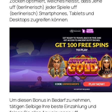
Zocken optimiert, welches heisst, dass Jene
uff (berlinerisch) jeder Spiele uff
(berlinerisch) Smartphones, Tablets und
Desktops zugreifen können.
Um diesen Bonus in Bedarf zu nehmen,
tätigen Selbige Ihre beste Einzahlung und