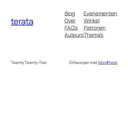
Blog
Evenementen
terata
Over
Winkel
FAQ's
Patronen
Auteurs
Thema’s
Twenty Twenty-Five
Ontworpen met
WordPress