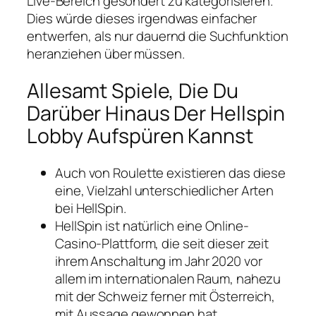
Live-Bereich gesondert zu kategorisieren.
Dies würde dieses irgendwas einfacher
entwerfen, als nur dauernd die Suchfunktion
heranziehen über müssen.
Allesamt Spiele, Die Du
Darüber Hinaus Der Hellspin
Lobby Aufspüren Kannst
Auch von Roulette existieren das diese
eine, Vielzahl unterschiedlicher Arten
bei HellSpin.
HellSpin ist natürlich eine Online-
Casino-Plattform, die seit dieser zeit
ihrem Anschaltung im Jahr 2020 vor
allem im internationalen Raum, nahezu
mit der Schweiz ferner mit Österreich,
mit Aussage gewonnen hat.