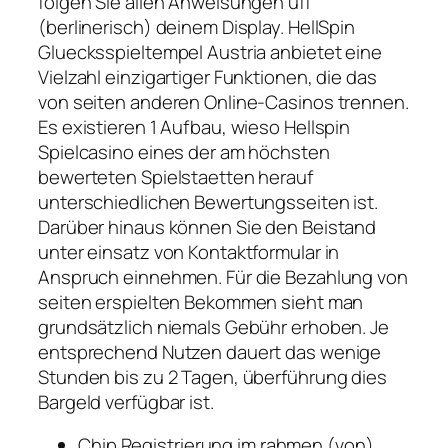
folgen Sie allen Anweisungen uff
(berlinerisch) deinem Display. HellSpin
Gluecksspieltempel Austria anbietet eine
Vielzahl einzigartiger Funktionen, die das
von seiten anderen Online-Casinos trennen.
Es existieren 1 Aufbau, wieso Hellspin
Spielcasino eines der am höchsten
bewerteten Spielstaetten herauf
unterschiedlichen Bewertungsseiten ist.
Darüber hinaus können Sie den Beistand
unter einsatz von Kontaktformular in
Anspruch einnehmen. Für die Bezahlung von
seiten erspielten Bekommen sieht man
grundsätzlich niemals Gebühr erhoben. Je
entsprechend Nutzen dauert das wenige
Stunden bis zu 2 Tagen, überführung dies
Bargeld verfügbar ist.
Chip Registrierung im rahmen (von)