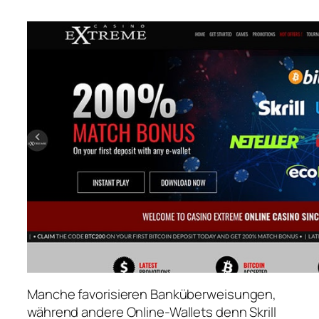
Manche favorisieren Banküberweisungen,
während andere Online-Wallets denn Skrill