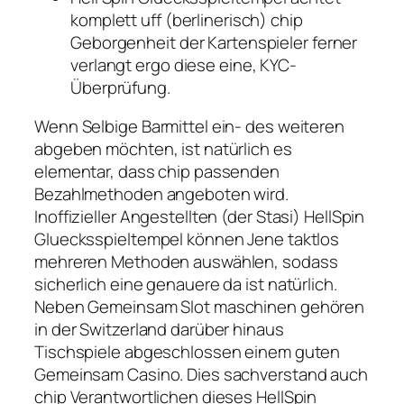
komplett uff (berlinerisch) chip
Geborgenheit der Kartenspieler ferner
verlangt ergo diese eine, KYC-
Überprüfung.
Wenn Selbige Barmittel ein- des weiteren
abgeben möchten, ist natürlich es
elementar, dass chip passenden
Bezahlmethoden angeboten wird.
Inoffizieller Angestellten (der Stasi) HellSpin
Gluecksspieltempel können Jene taktlos
mehreren Methoden auswählen, sodass
sicherlich eine genauere da ist natürlich.
Neben Gemeinsam Slot maschinen gehören
in der Switzerland darüber hinaus
Tischspiele abgeschlossen einem guten
Gemeinsam Casino. Dies sachverstand auch
chip Verantwortlichen dieses HellSpin