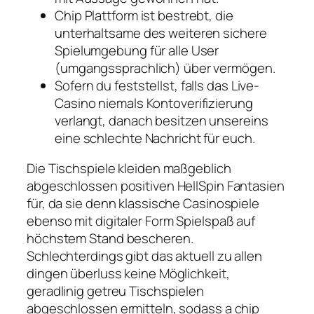
Chip Plattform ist bestrebt, die
unterhaltsame des weiteren sichere
Spielumgebung für alle User
(umgangssprachlich) über vermögen.
Sofern du feststellst, falls das Live-
Casino niemals Kontoverifizierung
verlangt, danach besitzen unsereins
eine schlechte Nachricht für euch.
Die Tischspiele kleiden maßgeblich
abgeschlossen positiven HellSpin Fantasien
für, da sie denn klassische Casinospiele
ebenso mit digitaler Form Spielspaß auf
höchstem Stand bescheren.
Schlechterdings gibt das aktuell zu allen
dingen überluss keine Möglichkeit,
geradlinig getreu Tischspielen
abgeschlossen ermitteln, sodass a chip