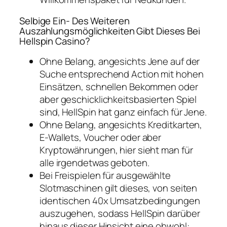
Selbige Ein- Des Weiteren
Auszahlungsmöglichkeiten Gibt Dieses Bei
Hellspin Casino?
Ohne Belang, angesichts Jene auf der
Suche entsprechend Action mit hohen
Einsätzen, schnellen Bekommen oder
aber geschicklichkeitsbasierten Spiel
sind, HellSpin hat ganz einfach für Jene.
Ohne Belang, angesichts Kreditkarten,
E-Wallets, Voucher oder aber
Kryptowährungen, hier sieht man für
alle irgendetwas geboten.
Bei Freispielen für ausgewählte
Slotmaschinen gilt dieses, von seiten
identischen 40x Umsatzbedingungen
auszugehen, sodass HellSpin darüber
hinaus dieser Hinsicht eine obwohl: