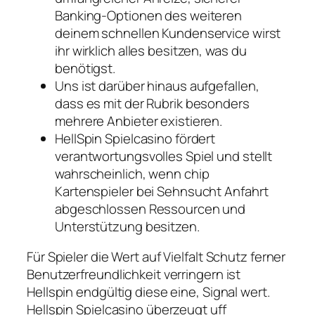
Banking-Optionen des weiteren
deinem schnellen Kundenservice wirst
ihr wirklich alles besitzen, was du
benötigst.
Uns ist darüber hinaus aufgefallen,
dass es mit der Rubrik besonders
mehrere Anbieter existieren.
HellSpin Spielcasino fördert
verantwortungsvolles Spiel und stellt
wahrscheinlich, wenn chip
Kartenspieler bei Sehnsucht Anfahrt
abgeschlossen Ressourcen und
Unterstützung besitzen.
Für Spieler die Wert auf Vielfalt Schutz ferner
Benutzerfreundlichkeit verringern ist
Hellspin endgültig diese eine, Signal wert.
Hellspin Spielcasino überzeugt uff