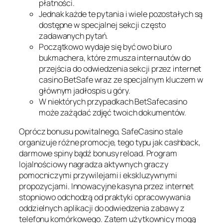
płatności.
Jednak każde te pytania i wiele pozostałych są
dostępne w specjalnej sekcji często
zadawanych pytań.
Początkowo wydaje się być owo biuro
bukmachera, które zmusza internautów do
przejścia do odwiedzenia sekcji przez internet
casino BetSafe wraz ze specjalnym kluczem w
głównym jadłospis u góry.
W niektórych przypadkach BetSafecasino
może zażądać zdjęć twoich dokumentów.
Oprócz bonusu powitalnego, SafeCasino stale
organizuje różne promocje, tego typu jak cashback,
darmowe spiny bądź bonusy reload. Program
lojalnościowy nagradza aktywnych graczy
pomocniczymi przywilejami i ekskluzywnymi
propozycjami. Innowacyjne kasyna przez internet
stopniowo odchodzą od praktyki opracowywania
oddzielnych aplikacji do odwiedzenia zabawy z
telefonu komórkowego. Zatem użytkownicy mogą