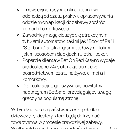
Innowacyjne kasyna online stopniowo
odchodzą od czasu praktyki opracowywania
oddzielnych aplikacji do zabawy spośród
komórki komórkowego.
Zawodnicy mogą cieszyć się atrakcyjnymi
tytułami automatów, takimi jak “Book of Ra” i
“Starburst”, a także grami stołowymi, takimi
jakim sposobem blackjack, ruletka i poker.
Poparcie klienta w Bet On Red Kasyno wydaje
się dostępne 24/7, oferując pomoc za
pośrednictwem czatu na żywo, e-maila i
komórkowy.
Dla realizacji tego, używa się powitalny
nadprogram BetSafe, przyciągający uwagę
graczy na popularną stronę.
W Tym Miejscu na państwo czekają słodkie
dziewczyny-dealery, które będą dotrzymać
towarzystwa w procesie prawdziwej zabawy.
Wielbicieli hazardu mogą uzyskać od momentu 0 do