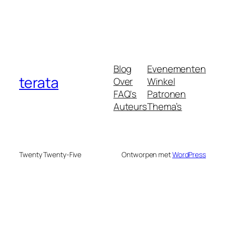
Blog
Evenementen
terata
Over
Winkel
FAQ's
Patronen
Auteurs
Thema’s
Twenty Twenty-Five
Ontworpen met
WordPress