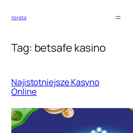
Ga
naar
terata
de
inhoud
Tag:
betsafe kasino
Najistotniejsze Kasyno
Online