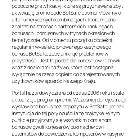
poboczne gratyfikacyj, które są przyznawane zbyt
aktywację promo code BetSafe casino. Mówimy o
alfanumerycznych kombinacjach, które można
znaleźć na stronach partnerskich, rankingach,
bonusach i odmiennych witrynach określonych
tematycznie. Od Momentu początku docieknij
regulamin wyselekcjonowanego kasynowego
bonusu BetSafe, żeby uniknąć problemów w
przyszłości. Jest to podaż dla koneserów rozrywki
wraz z dealerami na żywo, która jest dostępna
wyłącznie na rzecz dopiero co zarejestrowanych
użytkowników spośród Naszego Kraju.
Portal hazardowy działa od czasu 2006 roku i stale
aktualizuje program premii. Wcześniej do rejestracji
wystawiono bonus bez depozytu w BetSafe, jednak
instytucja do tej pory opuściła tę praktykę. W tym
punkcie przyjrzymy się wszystkim odmianom
bonusów gwoli koneserów bukmacherów i
automatów do odwiedzenia komputerów w kasynie