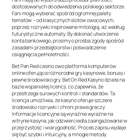
dostosowanych do odwiedzenia polskiego sektorze.
Fani mogą wybierać spośród ogromnej palety
tematów – od klasycznych slotów owocowych,
poprzez rozrywki inspirowane mitologią, aż według
futurystyczne automaty. By dokonać utworzenie
konta bankowego, prosimy o prośba zgody spośród
zasadami przedsiębiorstw i poświadczenie
osiągnięcia pełnoletności.
Bet Pan Red casino owo platforma komputerów
online oferująca różnorodne gry kasynowe, bonusy i
pewne środowisko gry. Bet On Red Kasyno działa na
bazie wspaniałej licencji, co zapewnia, że
przestrzega surowych kontroli i standardów. Ta
licencja umożliwia, że kasyno oferuje szczere
środowisko rozrywki i chroni prawa graczy.
Informacje licencyjne są wyraźnie wyraźne na
witrynie kasyna, jak odzwierciedla zaangażowanie w
przejrzystość i wiarygodność. Proces zapisu wydaje
się być szybki i intuicyjny, a mnogie metody