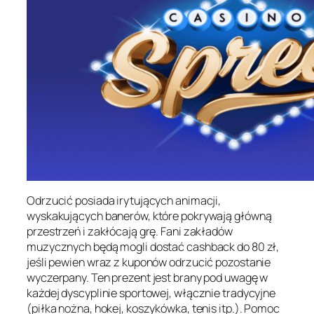
Odrzucić posiada irytujących animacji,
wyskakujących banerów, które pokrywają główną
przestrzeń i zakłócają grę. Fani zakładów
muzycznych będą mogli dostać cashback do 80 zł,
jeśli pewien wraz z kuponów odrzucić pozostanie
wyczerpany. Ten prezent jest brany pod uwagę w
każdej dyscyplinie sportowej, włącznie tradycyjne
(piłka nożna, hokej, koszykówka, tenis itp.). Pomoc