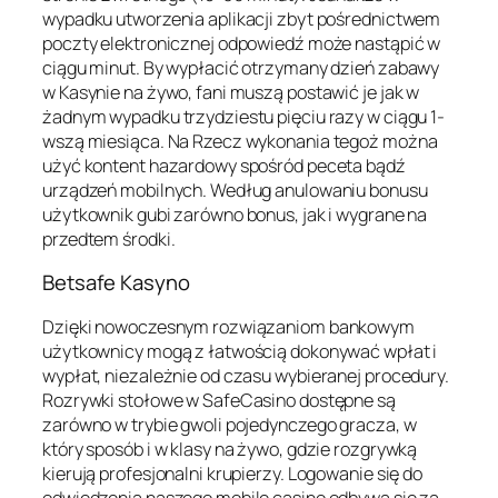
wypadku utworzenia aplikacji zbyt pośrednictwem
poczty elektronicznej odpowiedź może nastąpić w
ciągu minut. By wypłacić otrzymany dzień zabawy
w Kasynie na żywo, fani muszą postawić je jak w
żadnym wypadku trzydziestu pięciu razy w ciągu 1-
wszą miesiąca. Na Rzecz wykonania tegoż można
użyć kontent hazardowy spośród peceta bądź
urządzeń mobilnych. Według anulowaniu bonusu
użytkownik gubi zarówno bonus, jak i wygrane na
przedtem środki.
Betsafe Kasyno
Dzięki nowoczesnym rozwiązaniom bankowym
użytkownicy mogą z łatwością dokonywać wpłat i
wypłat, niezależnie od czasu wybieranej procedury.
Rozrywki stołowe w SafeCasino dostępne są
zarówno w trybie gwoli pojedynczego gracza, w
który sposób i w klasy na żywo, gdzie rozgrywką
kierują profesjonalni krupierzy. Logowanie się do
odwiedzenia naszego mobile casino odbywa się za