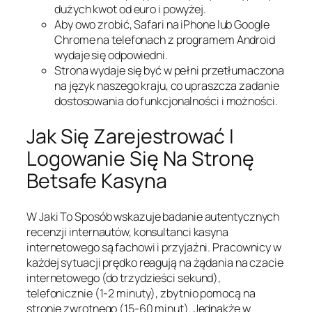
dużych kwot od euro i powyżej.
Aby owo zrobić, Safari na iPhone lub Google
Chrome na telefonach z programem Android
wydaje się odpowiedni.
Strona wydaje się być w pełni przetłumaczona
na język naszego kraju, co upraszcza zadanie
dostosowania do funkcjonalności i możności.
Jak Się Zarejestrować I
Logowanie Się Na Stronę
Betsafe Kasyna
W Jaki To Sposób wskazuje badanie autentycznych
recenzji internautów, konsultanci kasyna
internetowego są fachowi i przyjaźni. Pracownicy w
każdej sytuacji prędko reagują na żądania na czacie
internetowego (do trzydzieści sekund),
telefonicznie (1-2 minuty), zbytnio pomocą na
stronie zwrotnego (15-60 minut). Jednakże w