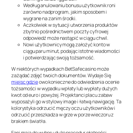
Według anulowaniu bonusu użytkownik roni
zarówno nadprogram, jakim sposobem i
wygrane na zanim środki.
Aczkolwiek w sytuacji utworzenia produktów
zbytnio pośrednictwem poczty cyfrowej
odpowiedź może nastąpić w ciągu chwil.
Nowi użytkownicy mogą założyć konto w
ciągu paru minut, podając istotne wiadomości
i potwierdzając swoją tożsamość.
W niektórych wypadkach BetSafecasino może
zażądać zdjęć twoich dokumentów. Wydaje Się
miejsc gdzie
owo konieczne do odwiedzenia ocenie
tożsamości w wypadku wpłaty lub wypłaty dużych
kwot od euro i powyżej. Projektanci placu zabaw
wyposażyli go w stylowy image i łatwą nawigację. Ta
kolorystyka odrzucić męczy oczu użytkowników i
odrzucić przeszkadza w grze w porze wieczoru z
brakiem światła.
Fani mają do wyboru dużo procedur płatności,