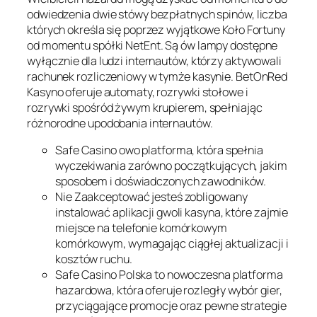
odwiedzenia dwie stówy bezpłatnych spinów, liczba
których określa się poprzez wyjątkowe Koło Fortuny
od momentu spółki NetEnt. Są ów lampy dostępne
wyłącznie dla ludzi internautów, którzy aktywowali
rachunek rozliczeniowy w tymże kasynie. BetOnRed
Kasyno oferuje automaty, rozrywki stołowe i
rozrywki spośród żywym krupierem, spełniając
różnorodne upodobania internautów.
Safe Casino owo platforma, która spełnia
wyczekiwania zarówno początkujących, jakim
sposobem i doświadczonych zawodników.
Nie Zaakceptować jesteś zobligowany
instalować aplikacji gwoli kasyna, które zajmie
miejsce na telefonie komórkowym
komórkowym, wymagając ciągłej aktualizacji i
kosztów ruchu.
Safe Casino Polska to nowoczesna platforma
hazardowa, która oferuje rozległy wybór gier,
przyciągające promocje oraz pewne strategie