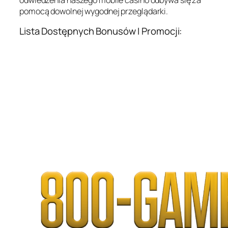
pomocą dowolnej wygodnej przeglądarki.
Lista Dostępnych Bonusów I Promocji: