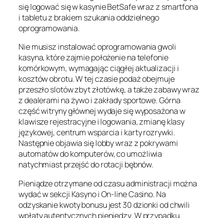
się logować się w kasynie BetSafe wraz z smartfona
i tabletu z brakiem szukania oddzielnego
oprogramowania.
Nie musisz instalować oprogramowania gwoli
kasyna, które zajmie położenie na telefonie
komórkowym, wymagając ciągłej aktualizacji i
kosztów obrotu. W tej czasie podaż obejmuje
przeszło slotów zbyt złotówkę, a także zabawy wraz
z dealerami na żywo i zakłady sportowe. Górna
część witryny głównej wydaje się wyposażona w
klawisze rejestracyjne i logowania, zmianę klasy
językowej, centrum wsparcia i karty rozrywki.
Następnie objawia się lobby wraz z pokrywami
automatów do komputerów, co umożliwia
natychmiast przejść do rotacji bębnów.
Pieniądze otrzymane od czasu administracji można
wydać w sekcji Kasyno i On-line Casino. Na
odzyskanie kwoty bonusu jest 30 dzionki od chwili
wpłaty autentycznych pieniędzy. W przypadku