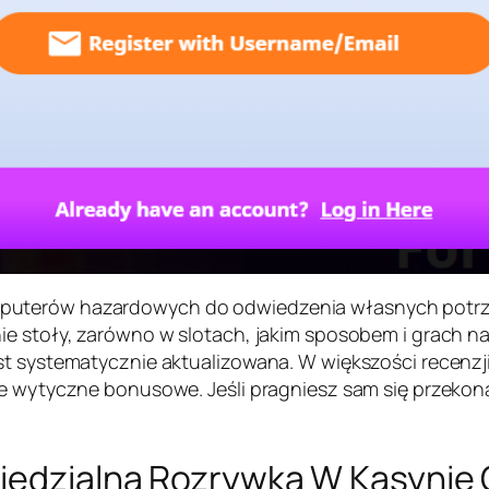
uterów hazardowych do odwiedzenia własnych potrzeb.
ie stoły, zarówno w slotach, jakim sposobem i grach na
est systematycznie aktualizowana. W większości recenz
re wytyczne bonusowe. Jeśli pragniesz sam się przekon
edzialna Rozrywka W Kasynie 