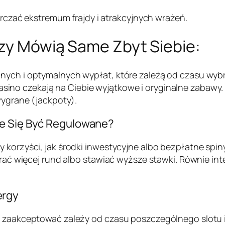
czać ekstremum frajdy i atrakcyjnych wrażeń.
y Mówią Same Zbyt Siebie:
nych i optymalnych wypłat, które zależą od czasu wyb
sino czekają na Ciebie wyjątkowe i oryginalne zabawy.
wygrane (jackpoty).
je Się Być Regulowane?
y korzyści, jak środki inwestycyjne albo bezpłatne spi
egrać więcej rund albo stawiać wyższe stawki. Równie in
ergy
ie zaakceptować zależy od czasu poszczególnego slotu 