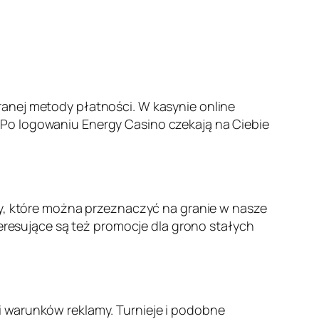
ranej metody płatności. W kasynie online
 Po logowaniu Energy Casino czekają na Ciebie
ny, które można przeznaczyć na granie w nasze
teresujące są też promocje dla grono stałych
i warunków reklamy. Turnieje i podobne