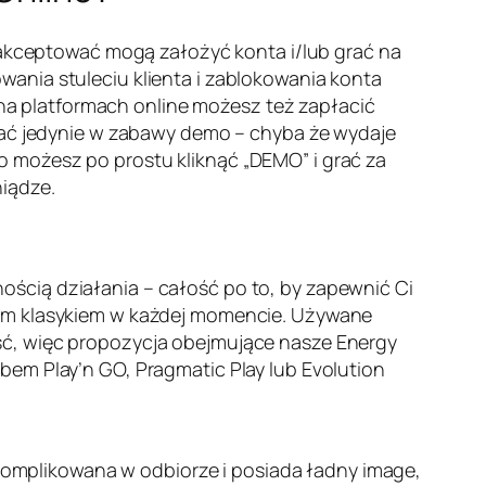
zaakceptować mogą założyć konta i/lub grać na
ania stuleciu klienta i zablokowania konta
a platformach online możesz też zapłacić
grać jedynie w zabawy demo – chyba że wydaje
 możesz po prostu kliknąć „DEMO” i grać za
iądze.
ścią działania – całość po to, by zapewnić Ci
wym klasykiem w każdej momencie. Używane
ść, więc propozycja obejmujące nasze Energy
bem Play’n GO, Pragmatic Play lub Evolution
komplikowana w odbiorze i posiada ładny image,