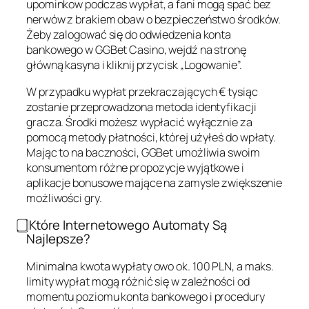
upominkow podczas wypłat, a fani mogą spać bez
nerwów z brakiem obaw o bezpieczeństwo środków.
Żeby zalogować się do odwiedzenia konta
bankowego w GGBet Casino, wejdź na stronę
główną kasyna i kliknij przycisk „Logowanie”.
W przypadku wypłat przekraczających € tysiąc
zostanie przeprowadzona metoda identyfikacji
gracza. Środki możesz wypłacić wyłącznie za
pomocą metody płatności, której użyłeś do wpłaty.
Mając to na baczności, GGBet umożliwia swoim
konsumentom różne propozycje wyjątkowe i
aplikacje bonusowe mające na zamysle zwiększenie
możliwości gry.
⃣ Które Internetowego Automaty Są
Najlepsze?
Minimalna kwota wypłaty owo ok. 100 PLN, a maks.
limity wypłat mogą różnić się w zależności od
momentu poziomu konta bankowego i procedury