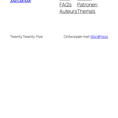
FAQ's
Patronen
Auteurs
Thema’s
Twenty Twenty-Five
Ontworpen met
WordPress