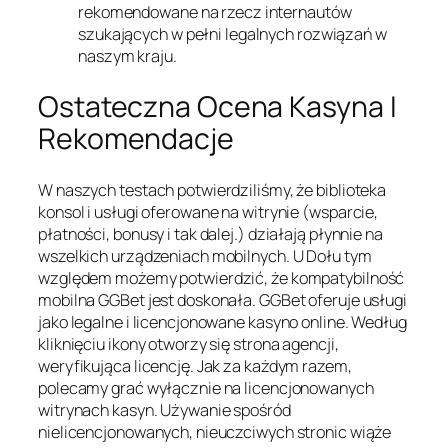
rekomendowane na rzecz internautów
szukających w pełni legalnych rozwiązań w
naszym kraju.
Ostateczna Ocena Kasyna I
Rekomendacje
W naszych testach potwierdziliśmy, że biblioteka
konsol i usługi oferowane na witrynie (wsparcie,
płatności, bonusy i tak dalej.) działają płynnie na
wszelkich urządzeniach mobilnych. U Dołu tym
względem możemy potwierdzić, że kompatybilność
mobilna GGBet jest doskonała. GGBet oferuje usługi
jako legalne i licencjonowane kasyno online. Według
kliknięciu ikony otworzy się strona agencji,
weryfikująca licencję. Jak za każdym razem,
polecamy grać wyłącznie na licencjonowanych
witrynach kasyn. Używanie spośród
nielicencjonowanych, nieuczciwych stronic wiąże