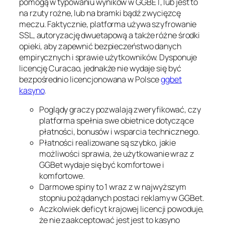
pomogą w typowaniu wyników w GGBET, lub jest to
na rzuty rożne, lub na bramki bądź zwycięzcę
meczu. Faktycznie, platforma używa szyfrowanie
SSL, autoryzację dwuetapową a także różne środki
opieki, aby zapewnić bezpieczeństwo danych
empirycznych i sprawie użytkowników. Dysponuje
licencję Curacao, jednakże nie wydaje się być
bezpośrednio licencjonowana w Polsce
ggbet
kasyno
.
Poglądy graczy pozwalają zweryfikować, czy
platforma spełnia swe obietnice dotyczące
płatności, bonusów i wsparcia technicznego.
Płatności realizowane są szybko, jakie
możliwości sprawia, że użytkowanie wraz z
GGBet wydaje się być komfortowe i
komfortowe.
Darmowe spiny to 1 wraz z w najwyższym
stopniu pożądanych postaci reklamy w GGBet.
Aczkolwiek deficyt krajowej licencji powoduje,
że nie zaakceptować jest jest to kasyno