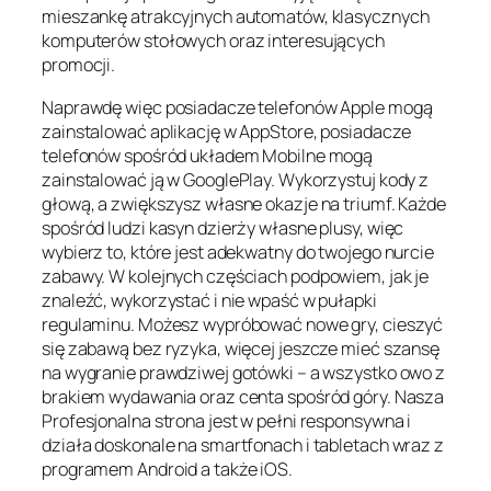
mieszankę atrakcyjnych automatów, klasycznych
komputerów stołowych oraz interesujących
promocji.
Naprawdę więc posiadacze telefonów Apple mogą
zainstalować aplikację w AppStore, posiadacze
telefonów spośród układem Mobilne mogą
zainstalować ją w GooglePlay. Wykorzystuj kody z
głową, a zwiększysz własne okazje na triumf. Każde
spośród ludzi kasyn dzierży własne plusy, więc
wybierz to, które jest adekwatny do twojego nurcie
zabawy. W kolejnych częściach podpowiem, jak je
znaleźć, wykorzystać i nie wpaść w pułapki
regulaminu. Możesz wypróbować nowe gry, cieszyć
się zabawą bez ryzyka, więcej jeszcze mieć szansę
na wygranie prawdziwej gotówki – a wszystko owo z
brakiem wydawania oraz centa spośród góry. Nasza
Profesjonalna strona jest w pełni responsywna i
działa doskonale na smartfonach i tabletach wraz z
programem Android a także iOS.