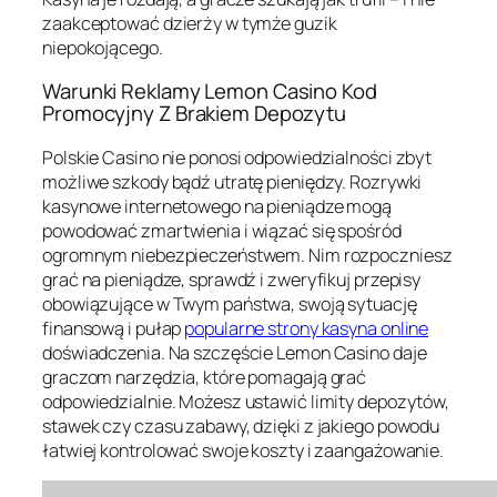
zaakceptować dzierży w tymże guzik
niepokojącego.
Warunki Reklamy Lemon Casino Kod
Promocyjny Z Brakiem Depozytu
Polskie Casino nie ponosi odpowiedzialności zbyt
możliwe szkody bądź utratę pieniędzy. Rozrywki
kasynowe internetowego na pieniądze mogą
powodować zmartwienia i wiązać się spośród
ogromnym niebezpieczeństwem. Nim rozpoczniesz
grać na pieniądze, sprawdź i zweryfikuj przepisy
obowiązujące w Twym państwa, swoją sytuację
finansową i pułap
popularne strony kasyna online
doświadczenia. Na szczęście Lemon Casino daje
graczom narzędzia, które pomagają grać
odpowiedzialnie. Możesz ustawić limity depozytów,
stawek czy czasu zabawy, dzięki z jakiego powodu
łatwiej kontrolować swoje koszty i zaangażowanie.