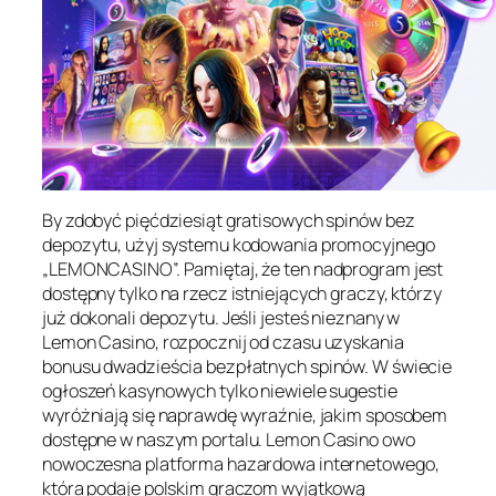
By zdobyć pięćdziesiąt gratisowych spinów bez
depozytu, użyj systemu kodowania promocyjnego
„LEMONCASINO”. Pamiętaj, że ten nadprogram jest
dostępny tylko na rzecz istniejących graczy, którzy
już dokonali depozytu. Jeśli jesteś nieznany w
Lemon Casino, rozpocznij od czasu uzyskania
bonusu dwadzieścia bezpłatnych spinów. W świecie
ogłoszeń kasynowych tylko niewiele sugestie
wyróżniają się naprawdę wyraźnie, jakim sposobem
dostępne w naszym portalu. Lemon Casino owo
nowoczesna platforma hazardowa internetowego,
która podaje polskim graczom wyjątkową