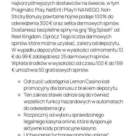
najkorzystniejszych dostawców na świecie, w tym
Pragmatic Play, NetEnt i Play’n NA NIEGO. Non-
Sticky Bonusy powitalne hojnie podaje 100% do
odwiedzenia 300 € oraz setka darmowych spinów.
Dostaniesz bezpłatne spiny na grę “Big Splash” od
Reel Kingdom. Oprócz Tego liczba darmowych
spinów, które można uzyskać, zależy od depozytu.
W wypadku depozytów w wysokości od momentu 10
€ do 99 € zdobędziesz 25 darmowych spinów.
Wpłata środków w wysokości od czasu 100 € do 199
€ umożliwia 50 gratisowych spinów.
Odrzucić udostępnia Lemon Casino kod
promocyjny dla bonusu z brakiem depozytu.
Ten zakres stawki odnosi się do również
wszelkich funkcji hazardowych w automatach
do odwiedzenia gry.
Rozpocznij od wyboru sprawdzonego
legalnego kasyna online, które dysponuje
aktywne kody promocyjne kasyno.
Uchwycenie tych praw pomoże uniknąć