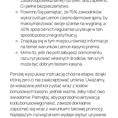
zasad odpowiedzialnej rozrywki, aby zapewnić
Ci pełne bezpieczeństwo.
Powinno Się pamiętać, że 75% zawodników
wykorzystuje Lemon casino darmowe spiny, by
maksymalizować swoje szanse na wygraną, a
40% spośród nich regularnie uzyskuje w ten
sposób poboczne gratyfikacyj.
Znajdują się w tym miejscu również informacje
na temat warunków Lemon kasyno premia.
Mimo to, jeśli nie potrzebujesz od momentu
razu ryzykować własnych środków, ten szyfr
może być dobrym testem kasyna.
Poniżej wyszukasz instrukcję chód na etapie, dzięki
której zero ci nie zaakceptować umknie. Uważamy,
że wskazane jest korzystać wraz z kodów
bonusowych kasyno, jednak ważne, żeby robić owo
świadomie. Pamiętaj, aby poprzednio aktywacją
kodu bonusowego należ, zawsze dokładnie
zapoznać się wraz z warunkami takowej promocji.
Najlepszym rozwiązaniem wydaje się być używanie