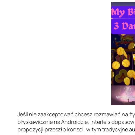
Jeśli nie zaakceptować chcesz rozmawiać na żyw
błyskawicznie na Androidzie, interfejs dopasowuj
propozycji przeszło konsol, w tym tradycyjne a