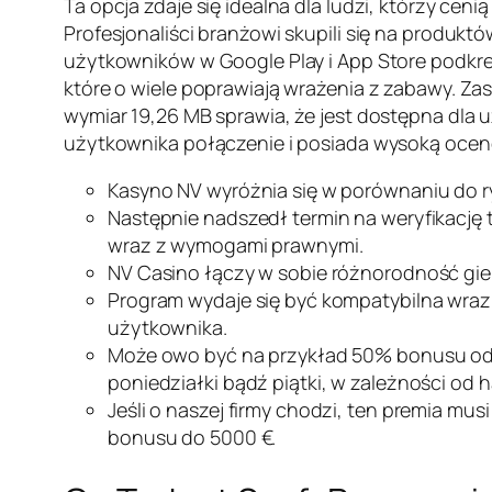
Ta opcja zdaje się idealna dla ludzi, którzy ce
Profesjonaliści branżowi skupili się na produk
użytkowników w Google Play i App Store podkreś
które o wiele poprawiają wrażenia z zabawy. Z
wymiar 19,26 MB sprawia, że jest dostępna dla
użytkownika połączenie i posiada wysoką ocenę
Kasyno NV wyróżnia się w porównaniu do r
Następnie nadszedł termin na weryfikację
wraz z wymogami prawnymi.
NV Casino łączy w sobie różnorodność gie
Program wydaje się być kompatybilna wraz 
użytkownika.
Może owo być na przykład 50% bonusu od
poniedziałki bądź piątki, w zależności od
Jeśli o naszej firmy chodzi, ten premia 
bonusu do 5000 €.