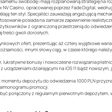
nią samemu swobodę i mają rozplanowaną strategię na ro
tów NV Casino, opracowanej poprzez Fade Digital, wedł
lają ten styl. Specjaliści zauważają angażującą mecha
astosowanie posiada na zamiarze zapewnienie realistyc
 użytkowników z ograniczoną przestrzenią do odwiedzen
 treści gwoli dorosłych.
ynkowych ofert, prezentując aż cztery wyjątkowe wari
 tożsamości, innymi słowy ciąg, w czasie którego nale
r, lukratywne bonusy i nowoczesne rozwiązania płatnic
z urządzeniami działającymi na iOS 11 bądź nowszym, 
 momentu depozytu do odwiedzenia 1000 PLN przyzna
 harmonogramu promocji.
musi być połączony z regularnym pierwotnym depozytem