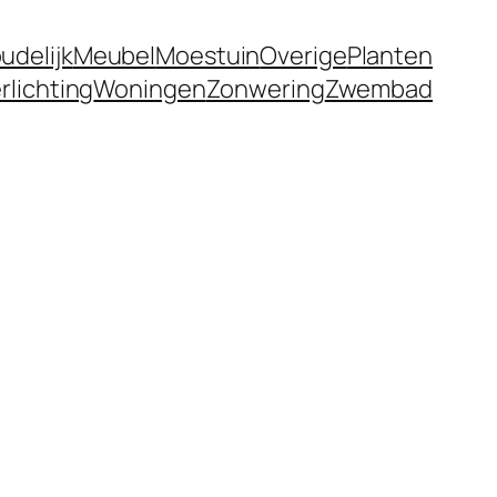
udelijk
Meubel
Moestuin
Overige
Planten
rlichting
Woningen
Zonwering
Zwembad