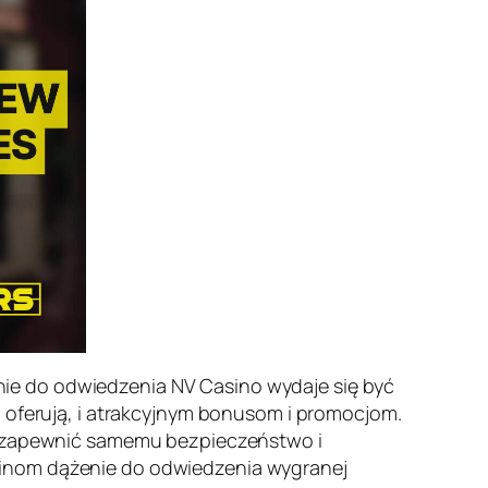
ie do odwiedzenia NV Casino wydaje się być
ą oferują, i atrakcyjnym bonusom i promocjom.
by zapewnić samemu bezpieczeństwo i
zinom dążenie do odwiedzenia wygranej