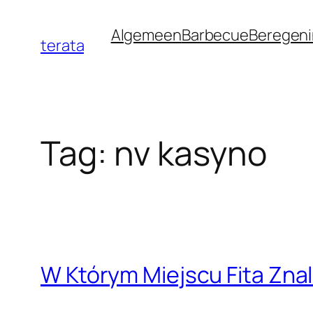
Ga
Algemeen
Barbecue
Beregen
naar
terata
de
inhoud
Tag:
nv kasyno
W Którym Miejscu Fita Znal