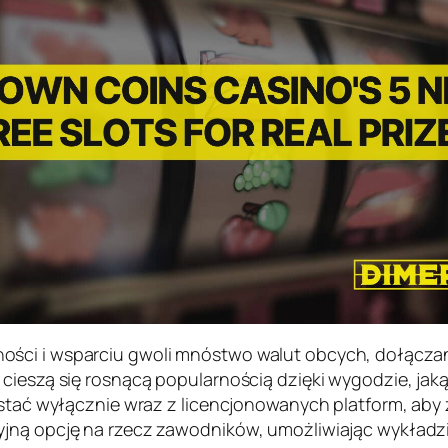
ości i wsparciu gwoli mnóstwo walut obcych, dołączan
 cieszą się rosnącą popularnością dzięki wygodzie, jak
rzystać wyłącznie wraz z licencjonowanych platform, a
cyjną opcję na rzecz zawodników, umożliwiając wykład