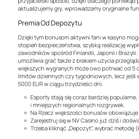
przyjacielski sposób, dzięki dlaczego poniekąd
aktualizujemy gry, wprowadzamy oryginalne funk
Premia Od Depozytu
Dzięki tym bonusom aktywni fani w kasyno mogą
stopień bezpieczeństwa, szybką realizację wypł
zawodników spośród Finlandii, Japonii i Brazylii.
umożliwia grać także z brakiem użycia przeglą
większych wygranych może owo potrwać od 5 do
limitów dziennych czy tygodniowych, lecz jeśl
5000 EUR w ciągu trzydzieści dni.
Esporty stają się coraz bardziej popular
i mniejszych regionalnych rozgrywek.
Na Rzecz większości bonusów obowiązuje w
Zarejestruj się w NV Casino już dziś i dośw
Trzeba kliknąć „Depozyt”, wybrać metodę (ka