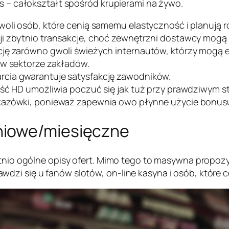
ws – całokształt spośród krupierami na żywo.
woli osób, które cenią samemu elastyczność i planują
i zbytnio transakcje, choć zewnętrzni dostawcy mogą 
cję zarówno gwoli świeżych internautów, którzy mogą
ów sektorze zakładów.
rcia gwarantuje satysfakcję zawodników.
ość HD umożliwia poczuć się jak tuż przy prawdziwym st
skazówki, ponieważ zapewnia owo płynne użycie bonu
niowe/miesięczne
bytnio ogólne opisy ofert. Mimo tego to masywna propoz
dzi się u fanów slotów, on-line kasyna i osób, które c