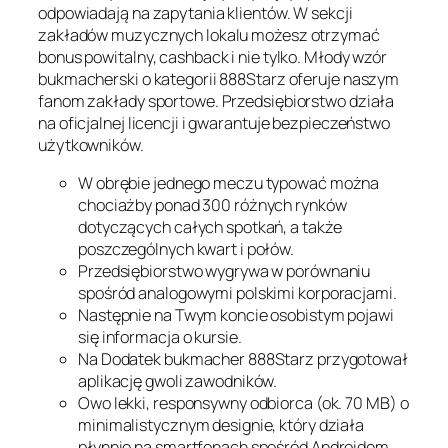
odpowiadają na zapytania klientów. W sekcji
zakładów muzycznych lokalu możesz otrzymać
bonus powitalny, cashback i nie tylko. Młody wzór
bukmacherski o kategorii 888Starz oferuje naszym
fanom zakłady sportowe. Przedsiębiorstwo działa
na oficjalnej licencji i gwarantuje bezpieczeństwo
użytkowników.
W obrębie jednego meczu typować można
chociażby ponad 300 różnych rynków
dotyczących całych spotkań, a także
poszczególnych kwart i połów.
Przedsiębiorstwo wygrywa w porównaniu
spośród analogowymi polskimi korporacjami.
Następnie na Twym koncie osobistym pojawi
się informacja o kursie.
Na Dodatek bukmacher 888Starz przygotował
aplikację gwoli zawodników.
Owo lekki, responsywny odbiorca (ok. 70 MB) o
minimalistycznym designie, który działa
płynnie na smartfonach spośród Androidem