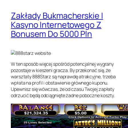
Zakłady Bukmacherskie I
Kasyno Internetowego Z
Bonusem Do 5000 Pln
W ten sposób więcej spośród potencjalnej wygrany
pozostaje w kieszeni gracza. By przekonać się, że
warsztaty 888Starz są naprawdę atrakcyjne, trzeba
wpłata na profil i obstawienie głównego kuponu.
Upewnisz się wówczas, że od czasu Twojej zapłaty
odrzucić będą odciągnięte żadne poboczne koszty.