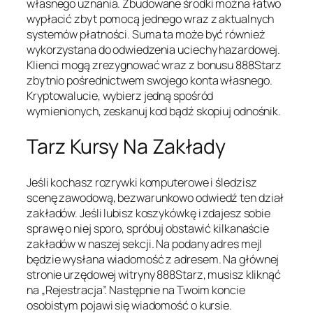
własnego uznania. Zbudowane środki można łatwo
wypłacić zbyt pomocą jednego wraz z aktualnych
systemów płatności. Suma ta może być również
wykorzystana do odwiedzenia uciechy hazardowej.
Klienci mogą zrezygnować wraz z bonusu 888Starz
zbytnio pośrednictwem swojego konta własnego.
Kryptowalucie, wybierz jedną spośród
wymienionych, zeskanuj kod bądź skopiuj odnośnik.
Tarz Kursy Na Zakłady
Jeśli kochasz rozrywki komputerowe i śledzisz
scenę zawodową, bezwarunkowo odwiedź ten dział
zakładów. Jeśli lubisz koszykówkę i zdajesz sobie
sprawę o niej sporo, spróbuj obstawić kilkanaście
zakładów w naszej sekcji. Na podany adres mejl
będzie wysłana wiadomość z adresem. Na głównej
stronie urzędowej witryny 888Starz, musisz kliknąć
na „Rejestracja”. Następnie na Twoim koncie
osobistym pojawi się wiadomość o kursie.