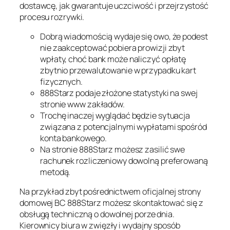
dostawcę, jak gwarantuje uczciwość i przejrzystość
procesu rozrywki.
Dobrą wiadomością wydaje się owo, że podest
nie zaakceptować pobiera prowizji zbyt
wpłaty, choć bank może naliczyć opłatę
zbytnio przewalutowanie w przypadku kart
fizycznych.
888Starz podaje złożone statystyki na swej
stronie www zakładów.
Trochę inaczej wyglądać będzie sytuacja
związana z potencjalnymi wypłatami spośród
konta bankowego.
Na stronie 888Starz możesz zasilić swe
rachunek rozliczeniowy dowolną preferowaną
metodą.
Na przykład zbyt pośrednictwem oficjalnej strony
domowej BC 888Starz możesz skontaktować się z
obsługą techniczną o dowolnej porze dnia.
Kierownicy biura w zwięzły i wydajny sposób