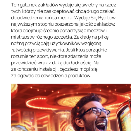
Ten gatunek zakładów wydaje się świetny na rzecz
tych, którzy nie zaakceptować chcą długo czekać
do odwiedzenia końca meczu. Wydaje Się Być to w
najwyższym stopniu poszerzona jakość zakładów,
która obejmuje średnio ponad tysiąc meczów i
mistrzostw różnego szczebla. Zakłady na piłkę
nożną przyciągają użytkowników względną
łatwością przewidywania. Jeśli ktoś porządnie
rozumie ten sport, niektóre zdarzenia może
przewidzieć wraz z dużą dokładnością. Na
zakończeniu instalacji, będziesz mógł się
zalogować do odwiedzenia produktów.