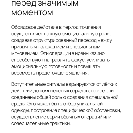
перед значимым
моментом
Обрядовое действие в период томления
осуществляет важную эмоциональную роль,
создавая структурированный переход между
привычным положением и специальным
мгновением. Эти операции в ирвин казино
способствуют направлять фокус, усиливать
эмоциональную готовность и повышать
весомость предстоящего явления.
Вступительные ритуалы варьируются от лёгких
действий до комплексных обрядов, но все они
соединены общей ролью создания специальной
среды. Это может быть отбор уникальной
одежды, построение специфической обстановки,
осуществление серии обычных операций или
созерцательные практики.