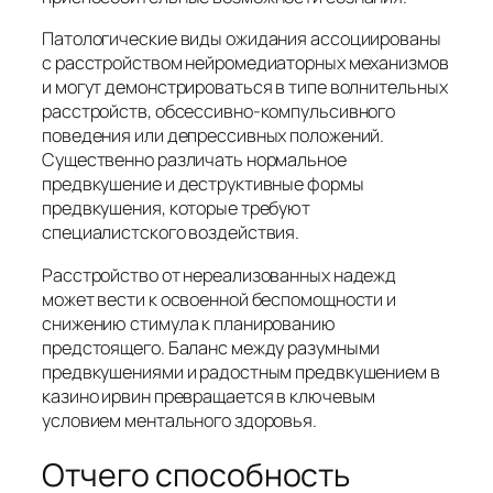
Патологические виды ожидания ассоциированы
с расстройством нейромедиаторных механизмов
и могут демонстрироваться в типе волнительных
расстройств, обсессивно-компульсивного
поведения или депрессивных положений.
Существенно различать нормальное
предвкушение и деструктивные формы
предвкушения, которые требуют
специалистского воздействия.
Расстройство от нереализованных надежд
может вести к освоенной беспомощности и
снижению стимула к планированию
предстоящего. Баланс между разумными
предвкушениями и радостным предвкушением в
казино ирвин превращается в ключевым
условием ментального здоровья.
Отчего способность