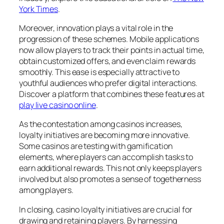
York Times
.
Moreover, innovation plays a vital role in the
progression of these schemes. Mobile applications
now allow players to track their points in actual time,
obtain customized offers, and even claim rewards
smoothly. This ease is especially attractive to
youthful audiences who prefer digital interactions.
Discover a platform that combines these features at
play live casino online
.
As the contestation among casinos increases,
loyalty initiatives are becoming more innovative.
Some casinos are testing with gamification
elements, where players can accomplish tasks to
earn additional rewards. This not only keeps players
involved but also promotes a sense of togetherness
among players.
In closing, casino loyalty initiatives are crucial for
drawing and retaining players. By harnessing