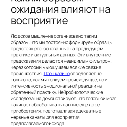
ожидания влияют на
восприятие
Людское мышление организовано таким
образом, что мы постоянно формируем образцы
предстоящего, основанные на предыдущем
практике и актуальных данных. Эти внутренние
предсказания делаются невидимым фильтром,
через который мы ощущаем всякие свежие
происшествия.
Леон казино
определяет не
только то, как мы толкуем происходящее, но и
интенсивность эмоциональной реакции на
обретенный практику. Нейробиологические
исследования демонстрируют, что головной мозг
начинает обрабатывать данные еще до ее
приобретения, подготавливая адекватные
нервные каналы для восприятия
предполагаемого исхода.