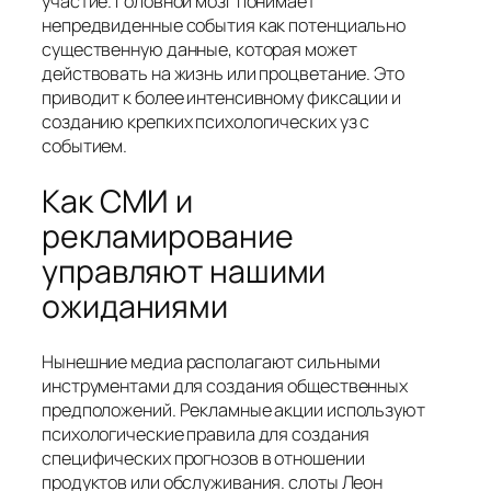
участие. Головной мозг понимает
непредвиденные события как потенциально
существенную данные, которая может
действовать на жизнь или процветание. Это
приводит к более интенсивному фиксации и
созданию крепких психологических уз с
событием.
Как СМИ и
рекламирование
управляют нашими
ожиданиями
Нынешние медиа располагают сильными
инструментами для создания общественных
предположений. Рекламные акции используют
психологические правила для создания
специфических прогнозов в отношении
продуктов или обслуживания. слоты Леон