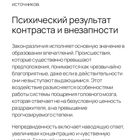
источников.
Психический результат
контраста и внезапности
Закон различия исполняет основную значение в
образовании впечатлений. Происшествия,
которые существенно превышают
предположения, понимаются как чрезвычайно
благоприятные, даже если в действительности
они не выступают выдающимися. Этот
воздействие разъясняется особенностями
работы системы поощрения головного мозга,
которая отвечает не на безусловную ценность
раздражителя, а на превышение
прогнозируемого степени.
Непредвиденность включает наводящую ответ,
увеличивая концентрацию и чувственную