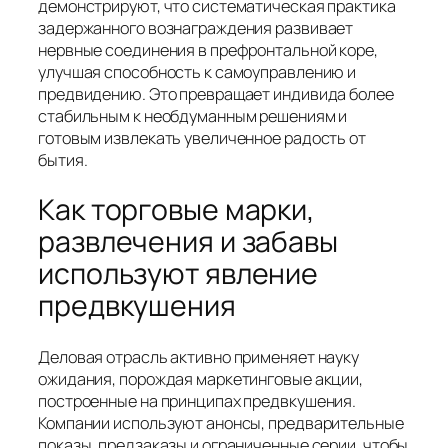
демонстрируют, что систематическая практика
задержанного вознаграждения развивает
нервные соединения в префронтальной коре,
улучшая способность к самоуправлению и
предвидению. Это превращает индивида более
стабильным к необдуманным решениям и
готовым извлекать увеличенное радость от
бытия.
Как торговые марки,
развлечения и забавы
используют явление
предвкушения
Деловая отрасль активно применяет науку
ожидания, порождая маркетинговые акции,
построенные на принципах предвкушения.
Компании используют анонсы, предварительные
показы, предзаказы и ограниченные серии, чтобы