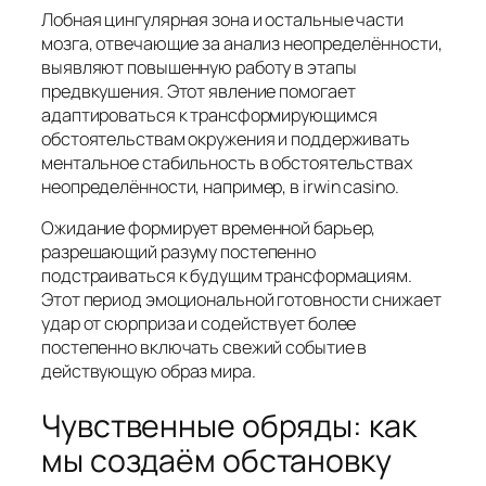
Лобная цингулярная зона и остальные части
мозга, отвечающие за анализ неопределённости,
выявляют повышенную работу в этапы
предвкушения. Этот явление помогает
адаптироваться к трансформирующимся
обстоятельствам окружения и поддерживать
ментальное стабильность в обстоятельствах
неопределённости, например, в irwin casino.
Ожидание формирует временной барьер,
разрешающий разуму постепенно
подстраиваться к будущим трансформациям.
Этот период эмоциональной готовности снижает
удар от сюрприза и содействует более
постепенно включать свежий событие в
действующую образ мира.
Чувственные обряды: как
мы создаём обстановку