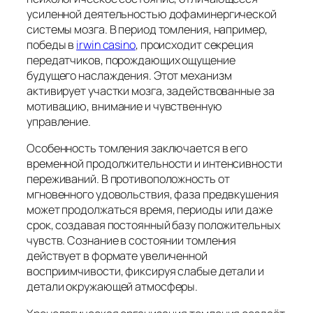
усиленной деятельностью дофаминергической
системы мозга. В период томления, например,
победы в
irwin casino
, происходит секреция
передатчиков, порождающих ощущение
будущего наслаждения. Этот механизм
активирует участки мозга, задействованные за
мотивацию, внимание и чувственную
управление.
Особенность томления заключается в его
временной продолжительности и интенсивности
переживаний. В противоположность от
мгновенного удовольствия, фаза предвкушения
может продолжаться время, периоды или даже
срок, создавая постоянный базу положительных
чувств. Сознание в состоянии томления
действует в формате увеличенной
восприимчивости, фиксируя слабые детали и
детали окружающей атмосферы.