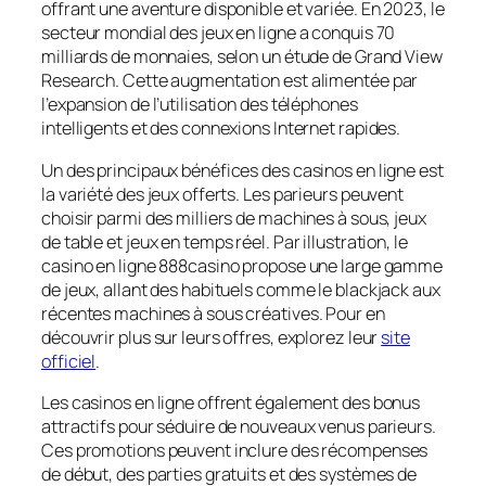
offrant une aventure disponible et variée. En 2023, le
secteur mondial des jeux en ligne a conquis 70
milliards de monnaies, selon un étude de Grand View
Research. Cette augmentation est alimentée par
l’expansion de l’utilisation des téléphones
intelligents et des connexions Internet rapides.
Un des principaux bénéfices des casinos en ligne est
la variété des jeux offerts. Les parieurs peuvent
choisir parmi des milliers de machines à sous, jeux
de table et jeux en temps réel. Par illustration, le
casino en ligne 888casino propose une large gamme
de jeux, allant des habituels comme le blackjack aux
récentes machines à sous créatives. Pour en
découvrir plus sur leurs offres, explorez leur
site
officiel
.
Les casinos en ligne offrent également des bonus
attractifs pour séduire de nouveaux venus parieurs.
Ces promotions peuvent inclure des récompenses
de début, des parties gratuits et des systèmes de