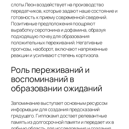
слоты Леон воздействует на производство
передатчиков, которые задают наше состояние и
готовность к приему современной сведений.
Позитивные предположения поощряют
выработку серотонина и дофамина, образуя
подходящую почву для образования
положительных переживаний. Негативные
прогнозы, наоборот, включают напряженные
реакции и усиливают степень кортизола.
Роль переживаний и
воспоминаний в
образовании ожиданий
Запоминание выступает основным ресурсом
информации для создания предсказаний
грядущего. Гиппокамп достает релевантные
память из долгосрочной памяти и передает их в
лобную область для исследования и создания