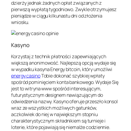
dzierży jednak żadnych opłat związanych z
pierwszą wypłatą tygodniowo. Zwykle otrzymujesz
pieniądze w ciągu kilkunastu dni od złożenia
wniosku.
Kasyno
Korzystaj z technik płatności zapewniających
większą anonimowość. Najlepszą opcją wydaje się
w wypadku kasyna Energy bitcoin, który umożliwi
energy casino
Tobie dokonać szybkiej wpłaty
spośród pominięciem konta bankowego. Wydaje Się
jest to witryna www spośród interesującym,
futurystycznym designem nawiązującym do
odwiedzenia nazwy. Kasyno oferuje przeszło konsol
wraz ze wszystkich możliwych gatunków,
aczkolwiek do niej w największym stopniu
charakterystycznym składnikiem są turnieje i
loterie, które pojawiają się niemalże codziennie.