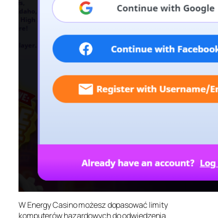
W Energy Casino możesz dopasować limity
komputerów hazardowych do odwiedzenia