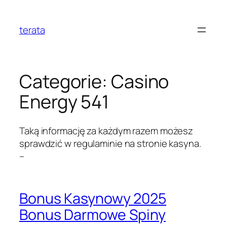
Ga
naar
terata
de
inhoud
Categorie:
Casino
Energy 541
Taką informację za każdym razem możesz
sprawdzić w regulaminie na stronie kasyna.
–
Bonus Kasynowy 2025
Bonus Darmowe Spiny