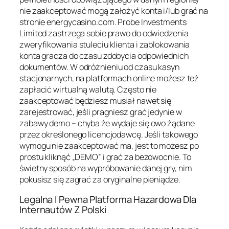
nie zaakceptować mogą założyć konta i/lub grać na
stronie energycasino.com. Probe Investments
Limited zastrzega sobie prawo do odwiedzenia
zweryfikowania stuleciu klienta i zablokowania
konta gracza do czasu zdobycia odpowiednich
dokumentów. W odróżnieniu od czasu kasyn
stacjonarnych, na platformach online możesz też
zapłacić wirtualną walutą. Często nie
zaakceptować będziesz musiał nawet się
zarejestrować, jeśli pragniesz grać jedynie w
zabawy demo – chyba że wydaje się owo żądane
przez określonego licencjodawcę. Jeśli takowego
wymogu nie zaakceptować ma, jest to możesz po
prostu kliknąć „DEMO” i grać za bezowocnie. To
świetny sposób na wypróbowanie danej gry, nim
pokusisz się zagrać za oryginalne pieniądze.
Legalna I Pewna Platforma Hazardowa Dla
Internautów Z Polski