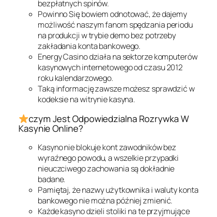
bezpłatnych spinów.
Powinno Się bowiem odnotować, że dajemy
możliwość naszym fanom spędzania periodu
na produkcji w trybie demo bez potrzeby
zakładania konta bankowego.
Energy Casino działa na sektorze komputerów
kasynowych internetowego od czasu 2012
roku kalendarzowego.
Taką informację zawsze możesz sprawdzić w
kodeksie na witrynie kasyna.
czym Jest Odpowiedzialna Rozrywka W
Kasynie Online?
Kasyno nie blokuje kont zawodników bez
wyraźnego powodu, a wszelkie przypadki
nieuczciwego zachowania są dokładnie
badane.
Pamiętaj, że nazwy użytkownika i waluty konta
bankowego nie można później zmienić.
Każde kasyno dzieli stoliki na te przyjmujące