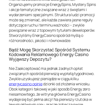
Organizujemy promocje EnergySpins, Mystery Spins
i akcje tematyczne związane wraz z świętami i
wydarzeniami specjalnymi. Struktura ludzi promocji
może się zmieniać, ale każda zawiera jasne reguły
dotyczące ruchu i terminu ważności – zwykle
powiązane wraz z topowymi tytułami deweloperów.
Stworzyliśmy EnergyCasino spośród myślą o
różnorodności, jakości i równowadze.
Bądź Mogę Skorzystać Spośród Systemu
Kodowania Reklamowego Energy Casino
Wyjąwszy Depozytu?
Nie Zaakceptować ma jednak żadnych opłat
związanych spośród pierwszą wypłatą tygodniowo.
Zwykle uzyskujesz pieniądze w ciągu kilku
energycasino opinie
dzionki od złożenia wniosku.
Obok kategorii takowej w jaki sposób Energy zero
niesamowitego, że witryna główna EnergyCasino
wydaje się być pełna akcji! Na pierwszy rzut oka w
lewym głównym rogu, gracze zobaczą swoje