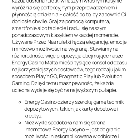
Każda odsłona ruletki w naszym własnym kasynie
wyróżnia się perfekcyjnym przeprowadzeniem i
płynnością działania – całość po to, by zapewnić Ci
doniosłe chwile. Graj za pomocą komputera,
smartfonie albo tablecie i raduj się naszym
ponadczasowym klasykiem w każdej momencie.
Używane Przez Nas ruletki łączą elegancję, emocje
i mnóstwo możliwości na wygraną. Stawiamy na
różnorodność, więc propozycja obejmujące nasze
Energy Casino Malta mieści tysiące konsol od czasu
najkorzystniejszych dostawców, tego rodzaju jakim
sposobem Play’n GO, Pragmatic Play lub Evolution
Gaming. Dzięki temu masz pewność, że każda
uciecha wydaje się być na najwyższym pułapie.
Energy Casino dzierży szeroką gamę technik
depozytowych, takich jak karty debetowe i
kredtyu.
Niezwykle spodobała nam się strona
internetowa Energy kasyno — jest do granic
możliwości nieskomplikowana w odbiorze i