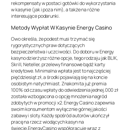
rekompensaty w postaci gotówki do wykorzystania
w kasynie (jak i poza nim), a także na różne
interesujące podarunki.
Metody Wypłat W Kasynie Energy Casino
Owo określa, że podest musi trzymać się
rygorystycznych praw dotyczących
bezpieczeństwa i uczciwości. Do doboru w Energy
kasyno dzierżysz różne opcje, tego rodzaju jak BLIK,
Skrill, Neteller, przelewy finansowe bądź karty
kredytowe. Minimalna wpłata jest to najczęściej
pięćdziesiąt zł, a środki pojawiają się na koncie
osobistym natychmiast. Znakomita już premia
100% od czasu wpłaty do odwiedzenia jednej.000 zł
została wzbogacona o opcję mnożenia nagród
zdobytych w promocji x2. Energy Casino zapewnia
swoim konsumentom wyłącznie górnej jakości
zabawy i sloty. Każdy spośród autorów ukończył
pracę na rzecz wiodących kasyn na
świecie.EnergyCasino współpracuje wraz z