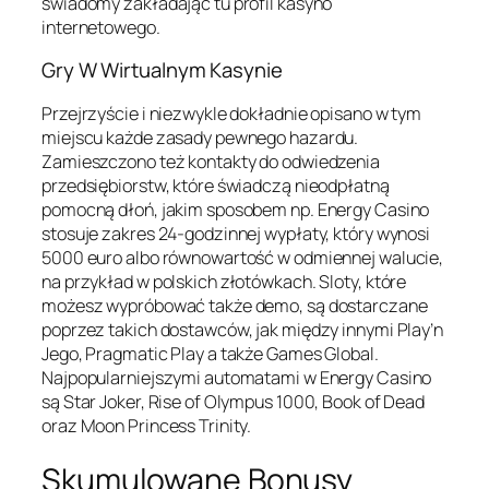
świadomy zakładając tu profil kasyno
internetowego.
Gry W Wirtualnym Kasynie
Przejrzyście i niezwykle dokładnie opisano w tym
miejscu każde zasady pewnego hazardu.
Zamieszczono też kontakty do odwiedzenia
przedsiębiorstw, które świadczą nieodpłatną
pomocną dłoń, jakim sposobem np. Energy Casino
stosuje zakres 24-godzinnej wypłaty, który wynosi
5000 euro albo równowartość w odmiennej walucie,
na przykład w polskich złotówkach. Sloty, które
możesz wypróbować także demo, są dostarczane
poprzez takich dostawców, jak między innymi Play’n
Jego, Pragmatic Play a także Games Global.
Najpopularniejszymi automatami w Energy Casino
są Star Joker, Rise of Olympus 1000, Book of Dead
oraz Moon Princess Trinity.
Skumulowane Bonusy