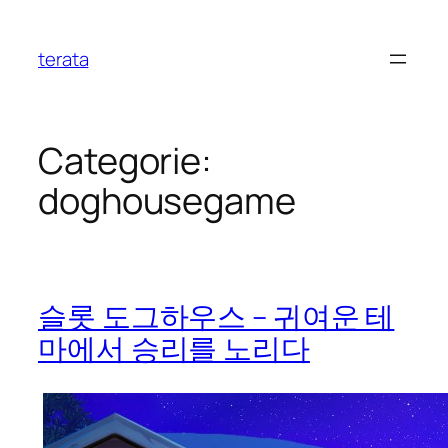
Ga
naar
terata
de
inhoud
Categorie:
doghousegame
슬롯 도그하우스 – 귀여운 테
마에서 승리를 노리다