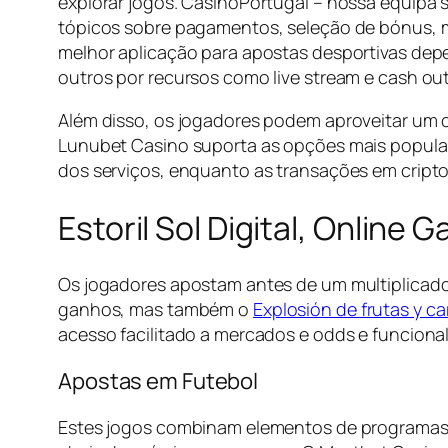
explorar jogos. CasinoPortugal – nossa equipa 
tópicos sobre pagamentos, seleção de bónus, me
melhor aplicação para apostas desportivas dep
outros por recursos como live stream e cash out
Além disso, os jogadores podem aproveitar um
Lunubet Casino suporta as opções mais populare
dos serviços, enquanto as transações em cript
Estoril Sol Digital, Online
Os jogadores apostam antes de um multiplicador
ganhos, mas também o
Explosión de frutas y c
acesso facilitado a mercados e odds e funciona
Apostas em Futebol
Estes jogos combinam elementos de programas de