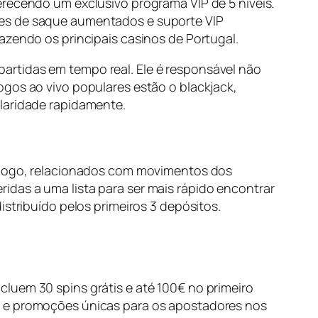
erecendo um exclusivo programa VIP de 5 níveis.
tes de saque aumentados e suporte VIP
azendo os principais casinos de Portugal.
artidas em tempo real. Ele é responsável não
ogos ao vivo populares estão o blackjack,
ularidade rapidamente.
o jogo, relacionados com movimentos dos
idas a uma lista para ser mais rápido encontrar
istribuído pelos primeiros 3 depósitos.
luem 30 spins grátis e até 100€ no primeiro
s e promoções únicas para os apostadores nos