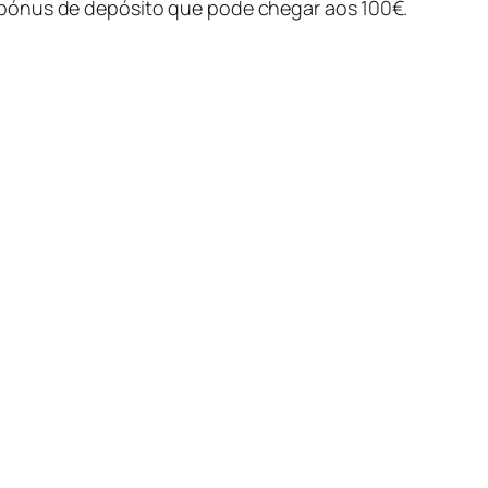
m bónus de depósito que pode chegar aos 100€.