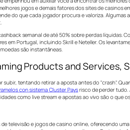
se empenhou em auxiliar você a encontrar os melhores 
lhores jogos e demais fatores dos sites de casinos em
ende do que cada jogador procura e valoriza. Algumas
.
 cashback semanal de até 50% sobre perdas líquidas. 
s em Portugal, incluindo Skrill e Neteller. Os levanta
omoedas são instantâneas.
 Gaming Products and Services, S
 subir, tentando retirar a aposta antes do "crash". Qu
aramelos con sistema Cluster Pays
risco de perder tudo. 
lidades como live stream e apostas ao vivo são o que o
 televisão e jogos de casino online, oferecendo uma ex