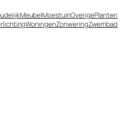
udelijk
Meubel
Moestuin
Overige
Planten
rlichting
Woningen
Zonwering
Zwembad