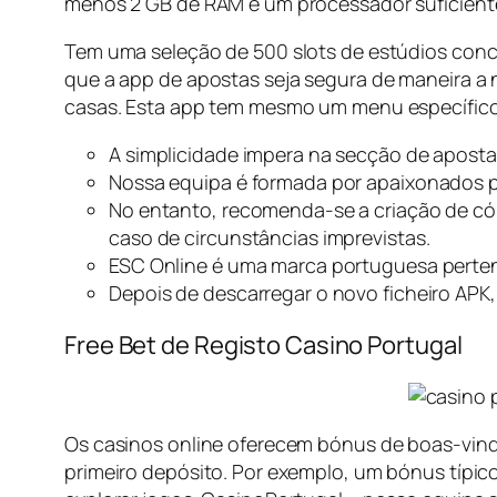
menos 2 GB de RAM e um processador suficient
Tem uma seleção de 500 slots de estúdios conce
que a app de apostas seja segura de maneira a n
casas. Esta app tem mesmo um menu específico 
A simplicidade impera na secção de aposta
Nossa equipa é formada por apaixonados p
No entanto, recomenda-se a criação de có
caso de circunstâncias imprevistas.
ESC Online é uma marca portuguesa pertenc
Depois de descarregar o novo ficheiro APK, 
Free Bet de Registo Casino Portugal
Os casinos online oferecem bónus de boas-vind
primeiro depósito. Por exemplo, um bónus típic