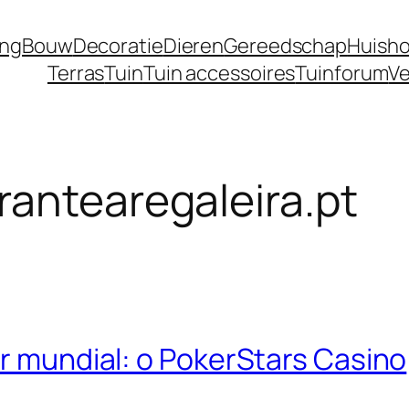
ing
Bouw
Decoratie
Dieren
Gereedschap
Huisho
Terras
Tuin
Tuin accessoires
Tuinforum
Ve
rantearegaleira.pt
er mundial: o PokerStars Casino