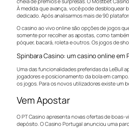
cheia de prémios e surpresas. O Mostbet Casino
À medida que avança, você pode desbloquear be
dedicado. Após analisarmos mais de 90 plataform
O casino ao vivo online são opções de jogos q
somente por recolher as apostas, como também d
póquer, bacará, roleta e outros. Os jogos de s
Spinbara Casino: um casino online em 
Uma das funcionalidades preferidas da LeBull a
jogadores e posicionamento da bola em campo. A
os jogos. Para os novos utilizadores existe um 
Vem Apostar
O PT Casino apresenta novas ofertas de boas-vi
depósito. O Casino Portugal anunciou uma parc