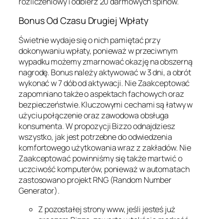
rozliczeniowy i odbierz 20 darmowych spinów.
Bonus Od Czasu Drugiej Wpłaty
Świetnie wydaje się o nich pamiętać przy
dokonywaniu wpłaty, ponieważ w przeciwnym
wypadku możemy zmarnować okazję na obszerną
nagrodę. Bonus należy aktywować w 3 dni, a obrót
wykonać w 7 dób od aktywacji. Nie Zaakceptować
zapomniano także o aspektach fachowych oraz
bezpieczeństwie. Kluczowymi cechami są łatwy w
użyciu połączenie oraz zawodowa obsługa
konsumenta. W propozycji Bizzo odnajdziesz
wszystko, jak jest potrzebne do odwiedzenia
komfortowego użytkowania wraz z zakładów. Nie
Zaakceptować powinniśmy się także martwić o
uczciwość komputerów, ponieważ w automatach
zastosowano projekt RNG (Random Number
Generator).
Z pozostałej strony www, jeśli jesteś już