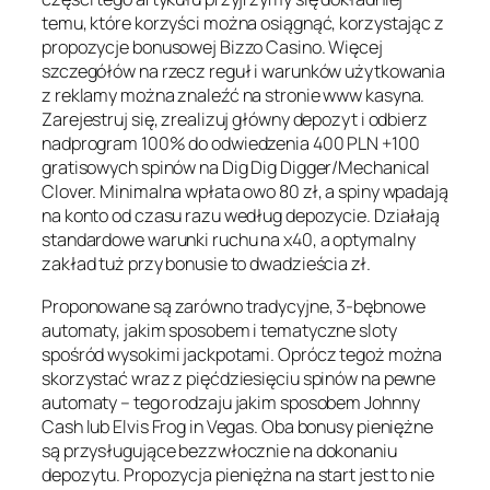
temu, które korzyści można osiągnąć, korzystając z
propozycje bonusowej Bizzo Casino. Więcej
szczegółów na rzecz reguł i warunków użytkowania
z reklamy można znaleźć na stronie www kasyna.
Zarejestruj się, zrealizuj główny depozyt i odbierz
nadprogram 100% do odwiedzenia 400 PLN +100
gratisowych spinów na Dig Dig Digger/Mechanical
Clover. Minimalna wpłata owo 80 zł, a spiny wpadają
na konto od czasu razu według depozycie. Działają
standardowe warunki ruchu na x40, a optymalny
zakład tuż przy bonusie to dwadzieścia zł.
Proponowane są zarówno tradycyjne, 3-bębnowe
automaty, jakim sposobem i tematyczne sloty
spośród wysokimi jackpotami. Oprócz tegoż można
skorzystać wraz z pięćdziesięciu spinów na pewne
automaty – tego rodzaju jakim sposobem Johnny
Cash lub Elvis Frog in Vegas. Oba bonusy pieniężne
są przysługujące bezzwłocznie na dokonaniu
depozytu. Propozycja pieniężna na start jest to nie