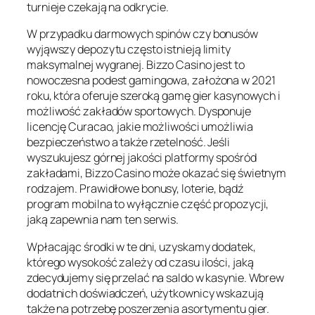
turnieje czekają na odkrycie.
W przypadku darmowych spinów czy bonusów
wyjąwszy depozytu często istnieją limity
maksymalnej wygranej. Bizzo Casino jest to
nowoczesna podest gamingowa, założona w 2021
roku, która oferuje szeroką gamę gier kasynowych i
możliwość zakładów sportowych. Dysponuje
licencję Curacao, jakie możliwości umożliwia
bezpieczeństwo a także rzetelność. Jeśli
wyszukujesz górnej jakości platformy spośród
zakładami, Bizzo Casino może okazać się świetnym
rodzajem. Prawidłowe bonusy, loterie, bądź
program mobilna to wyłącznie część propozycji,
jaką zapewnia nam ten serwis.
Wpłacając środki w te dni, uzyskamy dodatek,
którego wysokość zależy od czasu ilości, jaką
zdecydujemy się przelać na saldo w kasynie. Wbrew
dodatnich doświadczeń, użytkownicy wskazują
także na potrzebę poszerzenia asortymentu gier.