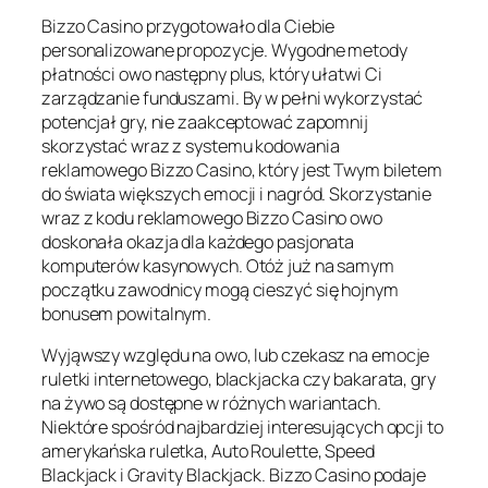
Bizzo Casino przygotowało dla Ciebie
personalizowane propozycje. Wygodne metody
płatności owo następny plus, który ułatwi Ci
zarządzanie funduszami. By w pełni wykorzystać
potencjał gry, nie zaakceptować zapomnij
skorzystać wraz z systemu kodowania
reklamowego Bizzo Casino, który jest Twym biletem
do świata większych emocji i nagród. Skorzystanie
wraz z kodu reklamowego Bizzo Casino owo
doskonała okazja dla każdego pasjonata
komputerów kasynowych. Otóż już na samym
początku zawodnicy mogą cieszyć się hojnym
bonusem powitalnym.
Wyjąwszy względu na owo, lub czekasz na emocje
ruletki internetowego, blackjacka czy bakarata, gry
na żywo są dostępne w różnych wariantach.
Niektóre spośród najbardziej interesujących opcji to
amerykańska ruletka, Auto Roulette, Speed
Blackjack i Gravity Blackjack. Bizzo Casino podaje