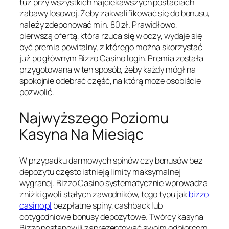
tuż przy wszystkich najciekawszych postaciach
zabawy losowej. Żeby zakwalifikować się do bonusu,
należy zdeponować min. 80 zł. Prawidłowo,
pierwszą ofertą, która rzuca się w oczy, wydaje się
być premia powitalny, z którego można skorzystać
już po głównym Bizzo Casino login. Premia została
przygotowana w ten sposób, żeby każdy mógł na
spokojnie odebrać część, na którą może osobiście
pozwolić.
Najwyższego Poziomu
Kasyna Na Miesiąc
W przypadku darmowych spinów czy bonusów bez
depozytu często istnieją limity maksymalnej
wygranej. Bizzo Casino systematycznie wprowadza
zniżki gwoli stałych zawodników, tego typu jak
bizzo
casino pl
bezpłatne spiny, cashback lub
cotygodniowe bonusy depozytowe. Twórcy kasyna
Bizzo postanowili zaprezentować swoim odbiorcom