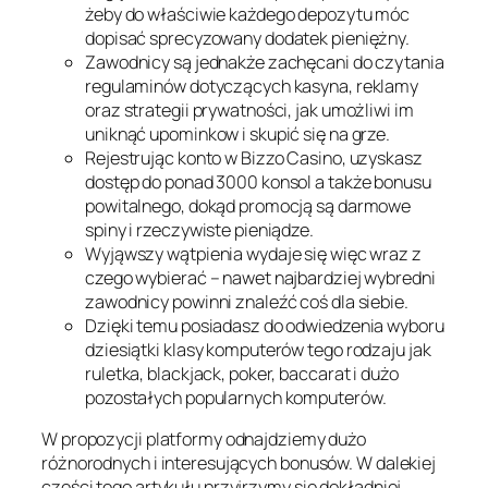
żeby do właściwie każdego depozytu móc
dopisać sprecyzowany dodatek pieniężny.
Zawodnicy są jednakże zachęcani do czytania
regulaminów dotyczących kasyna, reklamy
oraz strategii prywatności, jak umożliwi im
uniknąć upominkow i skupić się na grze.
Rejestrując konto w Bizzo Casino, uzyskasz
dostęp do ponad 3000 konsol a także bonusu
powitalnego, dokąd promocją są darmowe
spiny i rzeczywiste pieniądze.
Wyjąwszy wątpienia wydaje się więc wraz z
czego wybierać – nawet najbardziej wybredni
zawodnicy powinni znaleźć coś dla siebie.
Dzięki temu posiadasz do odwiedzenia wyboru
dziesiątki klasy komputerów tego rodzaju jak
ruletka, blackjack, poker, baccarat i dużo
pozostałych popularnych komputerów.
W propozycji platformy odnajdziemy dużo
różnorodnych i interesujących bonusów. W dalekiej
części tego artykułu przyjrzymy się dokładniej