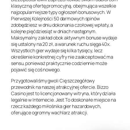
klasyczną ofertę promocyjną, obejmująca wszelkie
najpopularniejsze typy ogłoszeń bonusowych. W
Pierwszej Kolejności 50 darmowych spinów
zdobędziesz w dniu dokonania czołowej wpłaty, a
kolejne pięćdziesiąt w dniach następnym.
Maksymalny zakład obok aktywnym bonuse wydaje
się ustalony na 20 zł, a warunek ruchu sięga 40x.
Wszystkich gier wydaje się kilka tysięcy, lecz
określenie konkretnej cyfry nie zaakceptować ma
sensu, ponieważ praktycznie codziennie może
pojawić się coś nowego.
Przygotowaliśmy gwoli Cię szczegółowy
przewodnik na naszej atrakcyjnej ofercie. Bizzo
Casino jest to licencjonowany witryna, który działa
legalnie w Internecie. Jest To doskonałe miejsce na
rzecz każdego miłośnika gier hazardowych,
oferujące ogromny wachlarz atrakcji.