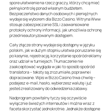
spore ułatwienie na rzecz graczy, którzy chcą mieć
pełną kontrolę ponad własnym budżetem.
Bezpieczeństwo danych osobowych i pieniężnych
wydaje się wyborem dla Bizzo Casino. Witryna Www
stosuje zabezpieczanie SSL i zaawansowane
protokoły ochrony informacji, jak umożliwia ochronę
przed nieautoryzowanym dostępem.
Cały złącze strony wydaje się dostępny w języku
polskim, jak w dużym stopniu ułatwia poruszanie się
po kasynie, rejestrację, korzystanie spośród reklamy
oraz udział w turniejach. Tłumaczenie nie
zaakceptować wygląda w jaki to sposób spośród
translatora – teksty są zrozumiałe, poprawne i
dopracowane. Wpis w Bizzo Casino trwa chwilę –
podajesz e-mail, hasło, wybierzesz walutę i już
jesteś zrealizowany do odwiedzenia zabawy.
Nadprogram powitalny tyczy się oczywiście
wyłącznie świeżych internautów i można wraz z
faceta skorzystać jednokrotnie. Jednakże dostępne