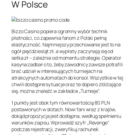
W Polsce
Bizzo Casino popiera ogromny wybór technik
płatności, co zapewnia fanom z Polski pełną
elastyczność. Najmniejszy przechowanie jest to na
ogół pięćdziesiąt zł, a wypłaty zaczynają się od
setka zł – zależnie od momentu strategie. Operator
kasyna zadbał o to, żeby zawodnicy zawsze potrafili
brać udział w interesujących turniejach na
atrakcyjnych automatach do konsol. Wszystkie w tej
chwili dostępne sytuacje oraz te dopiero zbliżające
się, można znaleźć w zakładce „Turnieje”.
1 punkty jest obok tym równowartością 80 PLN
postawionych w slotach. Nowi fani wraz z krajów,
dokąd propozycja jest dostępna, według spełnieniu
warunków zapisu. Wprowadź szyfr „Revenge”
podczas rejestracji, zweryfikuj rachunek