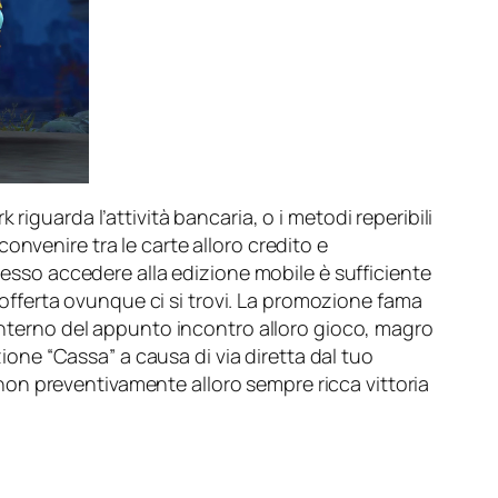
iguarda l’attività bancaria, o i metodi reperibili
nvenire tra le carte alloro credito e
ccesso accedere alla edizione mobile è sufficiente
l’offerta ovunque ci si trovi. La promozione fama
’interno del appunto incontro alloro gioco, magro
zione “Cassa” a causa di via diretta dal tuo
on preventivamente alloro sempre ricca vittoria