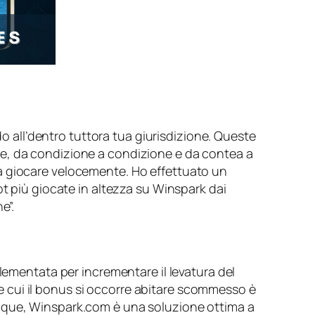
do all’dentro tuttora tua giurisdizione. Queste
se, da condizione a condizione e da contea a
a giocare velocemente. Ho effettuato un
ot più giocate in altezza su Winspark dai
e”.
lementata per incrementare il levatura del
nte cui il bonus si occorre abitare scommesso è
unque, Winspark.com è una soluzione ottima a