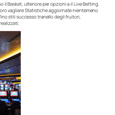
o il Basket, ulteriore per opzioni a il Live Betting
loro vagliare Statistiche aggiornate nientemeno
o stili successo tranello degli fruitori,
ealizzati.