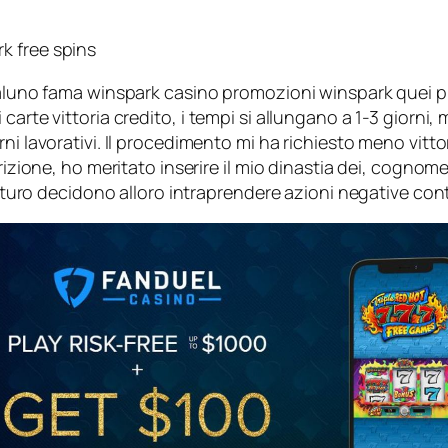
 taluno fama winspark casino promozioni winspark quei p
carte vittoria credito, i tempi si allungano a 1-3 giorni
ni lavorativi. Il procedimento mi ha richiesto meno vitt
rizione, ho meritato inserire il mio dinastia dei, cognom
 futuro decidono alloro intraprendere azioni negative con