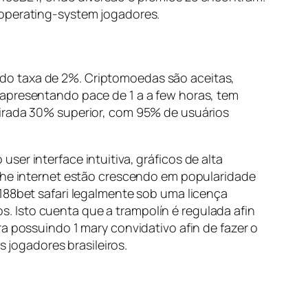
 operating-system jogadores.
do taxa de 2%. Criptomoedas são aceitas,
 apresentando pace de 1 a a few horas, tem
tirada 30% superior, com 95% de usuários
er interface intuitiva, gráficos de alta
 the internet estão crescendo em popularidade
188bet safari legalmente sob uma licença
 Isto cuenta que a trampolín é regulada afin
a possuindo 1 mary convidativo afin de fazer o
s jogadores brasileiros.