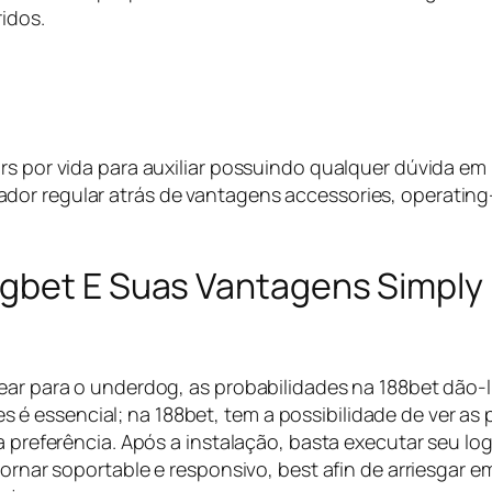
idos.
s por vida para auxiliar possuindo qualquer dúvida em r
dor regular atrás de vantagens accessories, operatin
gbet E Suas Vantagens Simply 
ear para o underdog, as probabilidades na 188bet dão-lh
 essencial; na 188bet, tem a possibilidade de ver as 
ua preferência. Após a instalação, basta executar seu 
 tornar soportable e responsivo, best afin de arriesgar