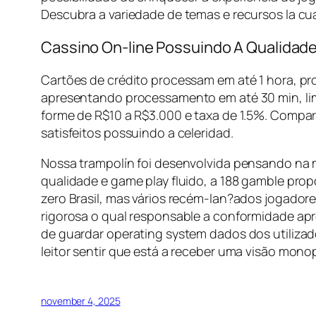
Descubra a variedade de temas e recursos la cu
Cassino On-line Possuindo A Qualidad
Cartões de crédito processam em até 1 hora, p
apresentando processamento em até 30 min, limi
forme de R$10 a R$3.000 e taxa de 1.5%. Compar
satisfeitos possuindo a celeridad.
Nossa trampolín foi desenvolvida pensando na ma
qualidade e game play fluido, a 188 gamble pro
zero Brasil, mas vários recém-lan?ados jogadore
rigorosa o qual responsable a conformidade apr
de guardar operating system dados dos utilizado
leitor sentir que está a receber uma visão monopo
november 4, 2025