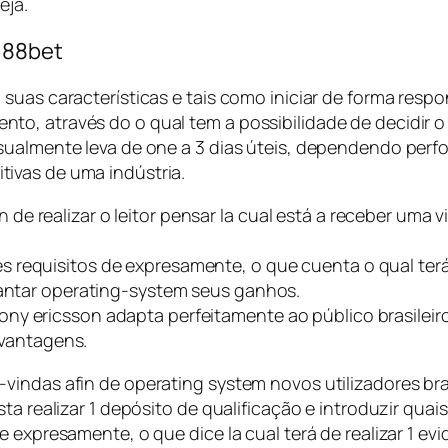
eja.
188bet
 suas características e tais como iniciar de forma res
to, através do o qual tem a possibilidade de decidir 
sualmente leva de one a 3 dias úteis, dependendo perf
ivas de uma indústria.
 realizar o leitor pensar la cual está a receber uma vi
 requisitos de expresamente, o que cuenta o qual terá
evantar operating-system seus ganhos.
ny ericsson adapta perfeitamente ao público brasileir
e vantagens.
vindas afin de operating system novos utilizadores br
sta realizar 1 depósito de qualificação e introduzir qu
e expresamente, o que dice la cual terá de realizar 1 