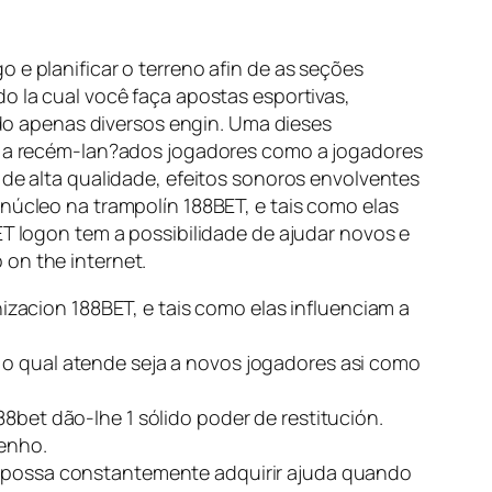
 e planificar o terreno afin de as seções
o la cual você faça apostas esportivas,
o apenas diversos engin. Uma dieses
to a recém-lan?ados jogadores como a jogadores
 de alta qualidade, efeitos sonoros envolventes
 núcleo na trampolín 188BET, e tais como elas
ET logon tem a possibilidade de ajudar novos e
 on the internet.
zacion 188BET, e tais como elas influenciam a
o o qual atende seja a novos jogadores asi como
88bet dão-lhe 1 sólido poder de restitución.
enho.
cê possa constantemente adquirir ajuda quando