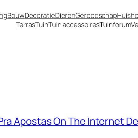
ing
Bouw
Decoratie
Dieren
Gereedschap
Huisho
Terras
Tuin
Tuin accessoires
Tuinforum
Ve
ra Apostas On The Internet De