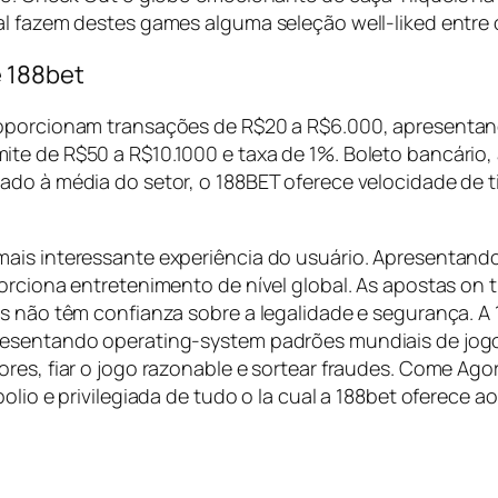
al fazem destes games alguma seleção well-liked entre
e 188bet
roporcionam transações de R$20 a R$6.000, apresentan
te de R$50 a R$10.1000 e taxa de 1%. Boleto bancário,
ado à média do setor, o 188BET oferece velocidade de 
is interessante experiência do usuário. Apresentando us
porciona entretenimento de nível global. As apostas on
s não têm confianza sobre a legalidade e segurança. A 
esentando operating-system padrões mundiais de jogos.
res, fiar o jogo razonable e sortear fraudes. Come Agor
lio e privilegiada de tudo o la cual a 188bet oferece ao