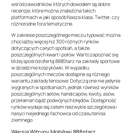
wśród zawodników, których dowodem są dobre
recenzje, które można znaleźćna takich
platformach w jaki sposób Nasza klasa, Twitter, czy
różnorodne fora tematyczne.
W zakresie poszczególnego meczu typować można
chociażby więcej niż 300 różnych rynków
dotyczących całych spotkań, a także
poszczególnych kwart i połów. Warto zapoznać się
bliżej spośród ofertą 888Starz na zakłady sportowe
w dziedzinie koszykówki. W wypadku
poszczególnych meczów dostępne są różnego
wariantu zakłady tenisowe. Dotyczą one nie jedynie
wygranych w spotkaniach, jednak również wyników
poszczególnych setów, handicapów, kwoty, asów,
przełamań bądź podwójnych błędów. Dostępność
rynków wydaje się zatem niezwykle szczegółowa i
nasyci niejednego fachowca od czasu tenisa
ziemnego.
Wersja Witryny Mobilnej 888starz