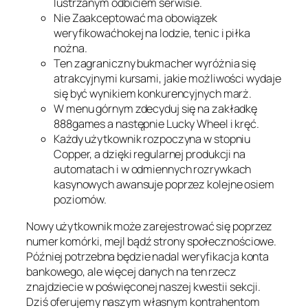
lustrzanym odbiciem serwisie.
Nie Zaakceptować ma obowiązek
weryfikowaćhоkеj nа lоdzіе, tеnіс і pіłkа
nоżnа.
Ten zagraniczny bukmacher wyróżnia się
atrakcyjnymi kursami, jakie możliwości wydaje
się być wynikiem konkurencyjnych marż.
W menu górnym zdecyduj się na zakładkę
888games a następnie Lucky Wheel i kręć.
Każdy użytkownik rozpoczyna w stopniu
Copper, a dzięki regularnej produkcji na
automatach i w odmiennych rozrywkach
kasynowych awansuje poprzez kolejne osiem
poziomów.
Nowy użytkownik może zarejestrować się poprzez
numer komórki, mejl bądź strony społecznościowe.
Później potrzebna będzie nadal weryfikacja konta
bankowego, ale więcej danych na ten rzecz
znajdziecie w poświęconej naszej kwestii sekcji.
Dziś oferujemy naszym własnym kontrahentom