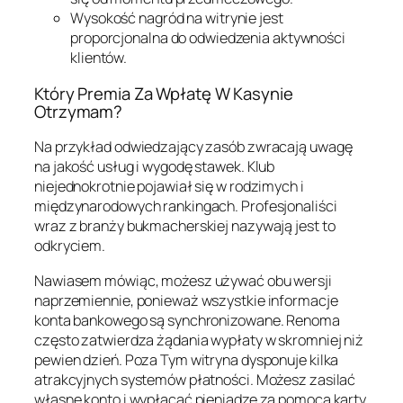
Wysokość nagród na witrynie jest
proporcjonalna do odwiedzenia aktywności
klientów.
Który Premia Za Wpłatę W Kasynie
Otrzymam?
Na przykład odwiedzający zasób zwracają uwagę
na jakość usług i wygodę stawek. Klub
niejednokrotnie pojawiał się w rodzimych i
międzynarodowych rankingach. Profesjonaliści
wraz z branży bukmacherskiej nazywają jest to
odkryciem.
Nawiasem mówiąc, możesz używać obu wersji
naprzemiennie, ponieważ wszystkie informacje
konta bankowego są synchronizowane. Renoma
często zatwierdza żądania wypłaty w skromniej niż
pewien dzień. Poza Tym witryna dysponuje kilka
atrakcyjnych systemów płatności. Możesz zasilać
własne konto i wypłacać pieniądze za pomocą karty,