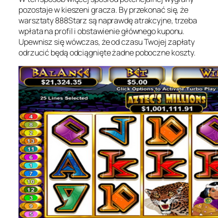
pozostaje w kieszeni gracza. By przekonać się, że
warsztaty 888Starz są naprawdę atrakcyjne, trzeba
wpłata na profil i obstawienie głównego kuponu.
Upewnisz się wówczas, że od czasu Twojej zapłaty
odrzucić będą odciągnięte żadne poboczne koszty.