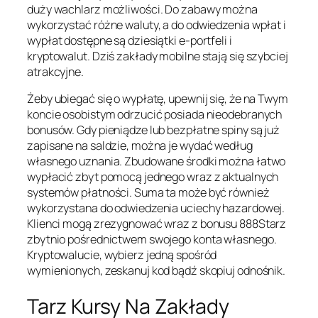
duży wachlarz możliwości. Do zabawy można
wykorzystać różne waluty, a do odwiedzenia wpłat i
wypłat dostępne są dziesiątki e-portfeli i
kryptowalut. Dziś zakłady mobilne stają się szybciej
atrakcyjne.
Żeby ubiegać się o wypłatę, upewnij się, że na Twym
koncie osobistym odrzucić posiada nieodebranych
bonusów. Gdy pieniądze lub bezpłatne spiny są już
zapisane na saldzie, można je wydać według
własnego uznania. Zbudowane środki można łatwo
wypłacić zbyt pomocą jednego wraz z aktualnych
systemów płatności. Suma ta może być również
wykorzystana do odwiedzenia uciechy hazardowej.
Klienci mogą zrezygnować wraz z bonusu 888Starz
zbytnio pośrednictwem swojego konta własnego.
Kryptowalucie, wybierz jedną spośród
wymienionych, zeskanuj kod bądź skopiuj odnośnik.
Tarz Kursy Na Zakłady