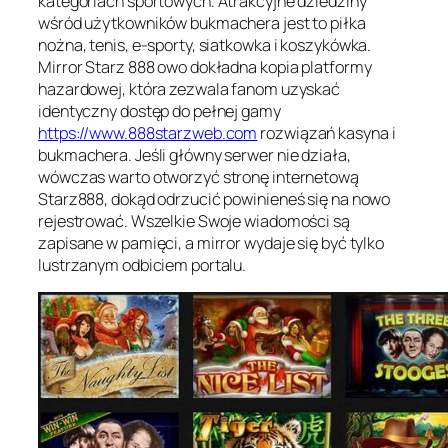
kategoriach sportowych. Atrakcyjne dziedziny
wśród użytkowników bukmachera jest to piłka
nożna, tenis, e-sporty, siatkowka i koszykówka.
Mirror Starz 888 owo dokładna kopia platformy
hazardowej, która zezwala fanom uzyskać
identyczny dostęp do pełnej gamy
https://www.888starzweb.com
rozwiązań kasyna i
bukmachera. Jeśli główny serwer nie działa,
wówczas warto otworzyć stronę internetową
Starz888, dokąd odrzucić powinieneś się na nowo
rejestrować. Wszelkie Swoje wiadomości są
zapisane w pamięci, a mirror wydaje się być tylko
lustrzanym odbiciem portalu.