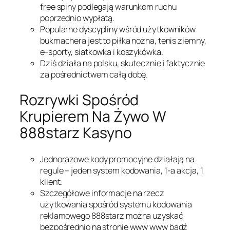
free spiny podlegają warunkom ruchu
poprzednio wypłatą.
Popularne dyscypliny wśród użytkowników
bukmachera jest to piłka nożna, tenis ziemny,
e-sporty, siatkowka i koszykówka.
Dziś działa na polsku, skutecznie i faktycznie
za pośrednictwem całą dobę.
Rozrywki Spośród
Krupierem Na Żywo W
888starz Kasyno
Jednorazowe kody promocyjne działają na
regule – jeden system kodowania, 1-a akcja, 1
klient.
Szczegółowe informacje na rzecz
użytkowania spośród systemu kodowania
reklamowego 888starz można uzyskać
bezpośrednio na stronie www www bądź