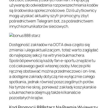
używaną do odwiedzenia rozpowszechniania kodów
są środowiska społecznościowe. Dziś użytkownicy
mogą uzyskać aktualny szyfr promocyjny zbyt
pośrednictwem Telegram bot, za pośrednictwem
innych komunikatorów sieciowych.
Dostępność zakładów na DOTA dwa często się
zmienia i ulega aktualizacjom, toteż warto zaglądać
do najlepszej sekcji na witrynie bukmachera.
Spośród pewnością każdy fan e-sportu znajdzie tu
coś ciekawego gwoli własnej osoby. Mecze piłki
ręcznej obstawiać można przedmeczowo i on-line,
a dostępne zakłady dotyczą nie wyłącznie całego
spotkania, jednak również poszczególnych połów.
Na tymże nie skraj, ponieważ zakłady koszykarskie
u bukmachera obejmują także kilkanaście
pozostałych krajów.
Kod Promocji 888starz Na Premia Wyjąwszy