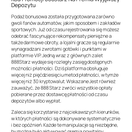
Depozytu
Podaż bonusowa została przygotowana zarówno
gwoli fanów automatów, jakim sposobem i zakładów
sportowych. Już od czasu rejestrowania się możesz
odebrać fascynujące rekompensaty pieniężne a
także darmowe obroty, a lojalni gracze są regularnie
wynagradzani zwrotami gotówki i punktami w
platformie VIP. Jedną wraz z głównych zalet
888Starz wydaje się rozległy zasięg dostępnych
możności płatności. Dziś platforma obsługuje
więcej niż pięćdziesięciu metod płatności, w tymże
więcej niż 30 kryptowalut. Wskazane Jest również
zauważyć, że 888 Starz zwróci wszystkie opłaty
pobierane przez dostawcę płatności od czasu
depozytów albo wypłat.
Zaleca się korzystanie z najciekawszych kierunków,
w których płatności są dokonywane systematycznie
i bez opóźnień. Każde te manipulacje są niezbędne,
by można było aktywować premia powitalny.