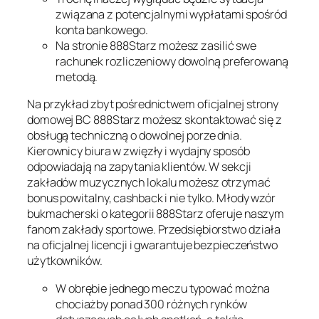
związana z potencjalnymi wypłatami spośród
konta bankowego.
Na stronie 888Starz możesz zasilić swe
rachunek rozliczeniowy dowolną preferowaną
metodą.
Na przykład zbyt pośrednictwem oficjalnej strony
domowej BC 888Starz możesz skontaktować się z
obsługą techniczną o dowolnej porze dnia.
Kierownicy biura w zwięzły i wydajny sposób
odpowiadają na zapytania klientów. W sekcji
zakładów muzycznych lokalu możesz otrzymać
bonus powitalny, cashback i nie tylko. Młody wzór
bukmacherski o kategorii 888Starz oferuje naszym
fanom zakłady sportowe. Przedsiębiorstwo działa
na oficjalnej licencji i gwarantuje bezpieczeństwo
użytkowników.
W obrębie jednego meczu typować można
chociażby ponad 300 różnych rynków