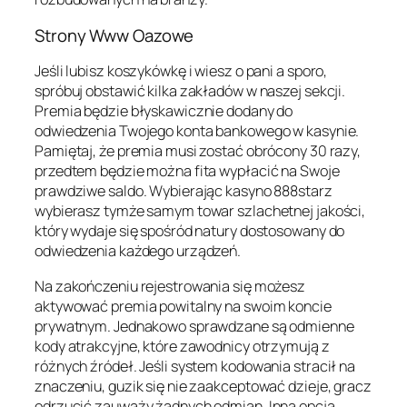
Strony Www Oazowe
Jeśli lubisz koszykówkę i wiesz o pani a sporo,
spróbuj obstawić kilka zakładów w naszej sekcji.
Premia będzie błyskawicznie dodany do
odwiedzenia Twojego konta bankowego w kasynie.
Pamiętaj, że premia musi zostać obrócony 30 razy,
przedtem będzie można fita wypłacić na Swoje
prawdziwe saldo. Wybierając kasyno 888starz
wybierasz tymże samym towar szlachetnej jakości,
który wydaje się spośród natury dostosowany do
odwiedzenia każdego urządzeń.
Na zakończeniu rejestrowania się możesz
aktywować premia powitalny na swoim koncie
prywatnym. Jednakowo sprawdzane są odmienne
kody atrakcyjne, które zawodnicy otrzymują z
różnych źródeł. Jeśli system kodowania stracił na
znaczeniu, guzik się nie zaakceptować dzieje, gracz
odrzucić zauważy żadnych odmian. Inną opcją