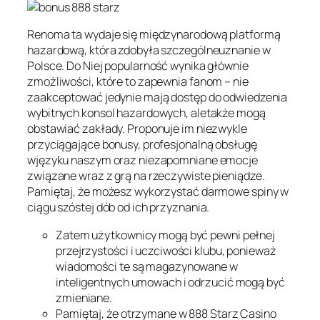
Renoma ta wydaje się międzynarodową platformą
hazardową, która zdobyła szczególneuznanie w
Polsce. Do Niej popularność wynika głównie
zmożliwości, które to zapewnia fanom – nie
zaakceptować jedynie mają dostęp do odwiedzenia
wybitnych konsol hazardowych, aletakże mogą
obstawiać zakłady. Proponuje im niezwykle
przyciągające bonusy, profesjonalną obsługę
wjęzyku naszym oraz niezapomniane emocje
związane wraz z grą na rzeczywiste pieniądze.
Pamiętaj, że możesz wykorzystać darmowe spiny w
ciągu szóstej dób od ich przyznania.
Zatem użytkownicy mogą być pewni pełnej
przejrzystości i uczciwości klubu, ponieważ
wiadomości te są magazynowane w
inteligentnych umowach i odrzucić mogą być
zmieniane.
Pamiętaj, że otrzymane w 888 Starz Casino