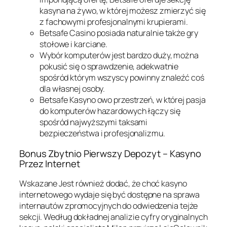
kasyna na żywo, w której możesz zmierzyć się
z fachowymi profesjonalnymi krupierami.
Betsafe Casino posiada naturalnie także gry
stołowe i karciane.
Wybór komputerów jest bardzo duży, można
pokusić się o sprawdzenie, adekwatnie
spośród którym wszyscy powinny znaleźć coś
dla własnej osoby.
Betsafe Kasyno owo przestrzeń, w której pasja
do komputerów hazardowych łączy się
spośród najwyższymi taksami
bezpieczeństwa i profesjonalizmu.
Bonus Zbytnio Pierwszy Depozyt – Kasyno
Przez Internet
Wskazane Jest również dodać, że choć kasyno
internetowego wydaje się być dostępne na sprawa
internautów zpromocyjnych do odwiedzenia tejże
sekcji. Według dokładnej analizie cyfry oryginalnych