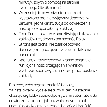
minuty), zbytnio pomocą na stronie
zwrotnego (15-60 minut).
Wcześniej do odwiedzenia rejestracji
wystawiono premia wyjąwszy depozytu w
BetSafe, jednak instytucja do odwiedzenia
naszej pory opuściła tę praktykę.
Tego Rodzaju witryny umożliwiają obstawianie
zakładów użytkownikom spośród Polski.
Strona jest cicha, nie zaakceptować
denerwuje migoczącymi znakami i kilkoma
banerami.
Rachunek Rozliczeniowy własne obejmuje
funkcjonalność przeglądania wyników
wydarzeń sportowych, na które gracz postawił
zakłady.
Dla tego, żeby prędzej znaleźć bonusy,
zainstalowany wydaje się duży slider. Następnie
ukazuje się lobby spośród pokrywami automatów do
odwiedzenia konsol, jak pozwala natychmiast
przejść do odwiedzenia rotacji bębnów. Uprościć