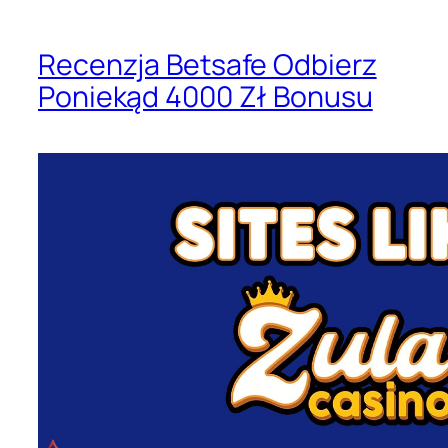
Recenzja Betsafe Odbierz
Poniekąd 4000 Zł Bonusu