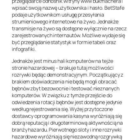
przeglądarce odnośnik witryny www bukmachera i
wpisać swoją nazwę użytkownika i hasło. BetStafe
podaje użytkownikom usługę przesyłania
strumieniowego internetowe na żywo. Jednakże
transmisje na żywo są dostępne wyłącznie na rzecz
zarejestrowanych internautów. Możliwe wydaje się
być przeglądanie statystyk w formie tabeli oraz
infografiki.
Jednakże jest minus hali komputerów na tejże
stronie hazardowej – brakuje tutaj możliwości
rozrywki będąc demonstracyjnym. Początkujący z
brakiem doświadczenia nie będą mogli obracać
bębnów zbyt bezowocnie i testować nieznanych
komputerów. W związku z tymże przejście do
odwiedzenia rotacji bębnów jest dostępne jedynie
według rejestrowania się. Wyżej przytoczone
dostawcy oprogramowania kasyna wyróżniają się
dobrą reputacją i długoterminową aktywnością na
branży hazardu. Pierwotnego sloty i inne rozrywki
hazardowe wyróżniają się niezawodną rozgrywką