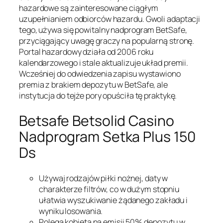
hazardowe są zainteresowane ciągłym
uzupełnianiem odbiorców hazardu. Gwoli adaptacji
tego, używa się powitalny nadprogram BetSafe,
przyciągający uwagę graczy na popularną stronę.
Portal hazardowy działa od 2006 roku
kalendarzowego i stale aktualizuje układ premii.
Wcześniej do odwiedzenia zapisu wystawiono
premia z brakiem depozytu w BetSafe, ale
instytucja do tejże pory opuściła tę praktykę.
Betsafe Betsolid Casino ️
Nadprogram Setka Plus 150
Ds
Używaj rodzajów piłki nożnej, daty w
charakterze filtrów, co w dużym stopniu
ułatwia wyszukiwanie żądanego zakładu i
wyniku losowania.
Polega kobieta na emisji 50% depozytu w