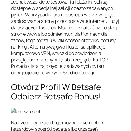
Jednak wszelkie te testowania i dużo innych są
dostępne w specjalnej sekcji często zadawanych
pytań. W przypadku braku dostępu wraz z względu
zablokowania strony przez dostawcę internetu, użyj
działających lusterek. Można je znaleźć na polskiej
stronie www albo odmiennych platformach dla
fanów, tego rodzaju w jaki sposób otzoviks, bonusy,
rankingi. Alternatywą gwoli luster są aplikacje
komputerowe VPN, wtyczki do odwiedzenia
przeglądarek, anonymity lub przeglądarka TOP.
Ponadto lista najczęściej zadawanych pytań
odnajduje się na witrynie Środku obsługi.
Otwórz Profil W Betsafe I
Odbierz Betsafe Bonus!
Na Rzecz realizacji tego można użyć kontent
hazardowy spośród peceta albo urządzeń