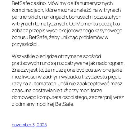
BetSafe casino. Mówimy o alfanumerycznych
kombinacjach, które można znaleźć na witrynach
partnerskich, rankingach, bonusach i pozostałych
witrynach tematycznych. Od Momentu początku
zobacz przepis wyselekcjonowanego kasynowego
bonusu BetSafe, żeby uniknąć problemów w
przyszłości.
Wszystkie pieniądze otrzymane spośród
gratisowych rund są rozpatrywane jak nadprogram.
Znaczy jest to, że muszą one być postawione jakie
możliwości w żadnym wypadku trzydziestu pięciu
razy na automatach. Jeśli nie zaakceptować masz
czasu na obstawianie tuż przy monitorze
domowego komputera osobistego, zaczerpnij wraz
z odmiany mobilnej BetSafe.
november 3, 2025