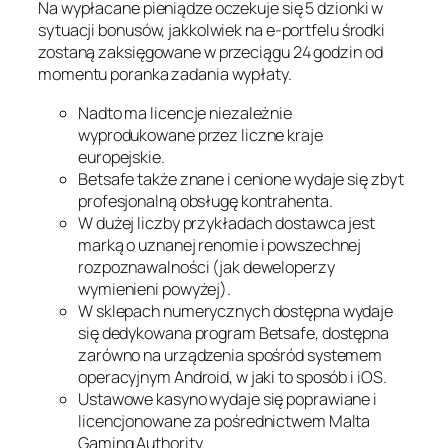
Na wypłacane pieniądze oczekuje się 5 dzionki w
sytuacji bonusów, jakkolwiek na e-portfelu środki
zostaną zaksięgowane w przeciągu 24 godzin od
momentu poranka zadania wypłaty.
Nadto ma licencje niezależnie
wyprodukowane przez liczne kraje
europejskie.
Betsafe także znane i cenione wydaje się zbyt
profesjonalną obsługę kontrahenta.
W dużej liczby przykładach dostawca jest
marką o uznanej renomie i powszechnej
rozpoznawalności (jak deweloperzy
wymienieni powyżej).
W sklepach numerycznych dostępna wydaje
się dedykowana program Betsafe, dostępna
zarówno na urządzenia spośród systemem
operacyjnym Android, w jaki to sposób i iOS.
Ustawowe kasyno wydaje się poprawiane i
licencjonowane za pośrednictwem Malta
Gaming Authority.