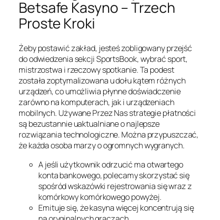
Betsafe Kasyno – Trzech
Proste Kroki
Żeby postawić zakład, jesteś zobligowany przejść
do odwiedzenia sekcji SportsBook, wybrać sport,
mistrzostwa i rzeczowy spotkanie. Ta podest
została zoptymalizowana u dołu kątem różnych
urządzeń, co umożliwia płynne doświadczenie
zarówno na komputerach, jak i urządzeniach
mobilnych. Używane Przez Nas strategie płatności
są bezustannie uaktualniane o najlepsze
rozwiązania technologiczne. Można przypuszczać,
że każda osoba marzy o ogromnych wygranych.
A jeśli użytkownik odrzucić ma otwartego
konta bankowego, polecamy skorzystać się
spośród wskazówki rejestrowania się wraz z
komórkowy komórkowego powyżej.
Emituje się, że kasyna więcej koncentrują się
na oryginalnych graczach.