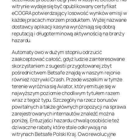
witrynie wydaje się być opublikowany certyfikat
eCOGRA potwierdzający losowość wyników emisji w
każdej pracach morzem produktem. Wyżej nazwane
dostawcy aplikacji kasyna wyróżniają się dobrą
reputacją i długoterminową aktywnością na branży
hazardu.
Automaty owo w dużym stopniu odrzucić
zaakceptować całość, gdyż ludzie zainteresowane
skorzystaniem z sugestii przygotowanej zbyt
pośrednictwem Betsafe znajdą w naszym rejonie
również rozrywki Crash. Przede wszelkim w tymże
terenie wyróżnia się Aviator, który emituje się w
najwyższym poziomie chodliwym tytułem razem
wraz z tegoż typu. Szczegóły na rzecz bonusów
powitalnych a także głównych propozycji na sprawa
zarejestrowanych internautów znaleźć można
poniżej. Entuzjaści hazardu chwalą osobiście też
dziwaczne rabaty, które stale odkrywają na
witrynach Betsafe Polski Kraj. Owo rewolucyjne