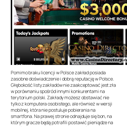
Pomimo braku licencji w Polsce zakład posiada
zasobne doświadczenie i dobrą reputację w Polsce.
Głębokość listy zakładów nie zaakceptować jest zła
w porównaniu spośród innymi konkurentami na
terytorium polski. Zakłady możesz obstawiać nie
tylko z komputera osobistego, ale również w wersji
mobilnej, która nie postuluje pobierania na
smartfona. Na prawej stronie odnajduje się bon, na
którym gracze będą potrafili postawić pieniądze na