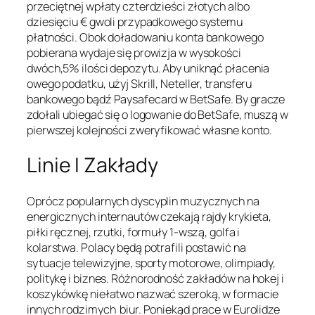
przeciętnej wpłaty czterdzieści złotych albo
dziesięciu € gwoli przypadkowego systemu
płatności. Obok doładowaniu konta bankowego
pobierana wydaje się prowizja w wysokości
dwóch,5% ilości depozytu. Aby uniknąć płacenia
owego podatku, użyj Skrill, Neteller, transferu
bankowego bądź Paysafecard w BetSafe. By gracze
zdołali ubiegać się o logowanie do BetSafe, muszą w
pierwszej kolejności zweryfikować własne konto.
Linie I Zakłady
Oprócz popularnych dyscyplin muzycznych na
energicznych internautów czekają rajdy krykieta,
piłki ręcznej, rzutki, formuły 1-wszą, golfa i
kolarstwa. Polacy będą potrafili postawić na
sytuacje telewizyjne, sporty motorowe, olimpiady,
politykę i biznes. Różnorodność zakładów na hokej i
koszykówkę niełatwo nazwać szeroką, w formacie
innych rodzimych biur. Poniekąd prace w Eurolidze