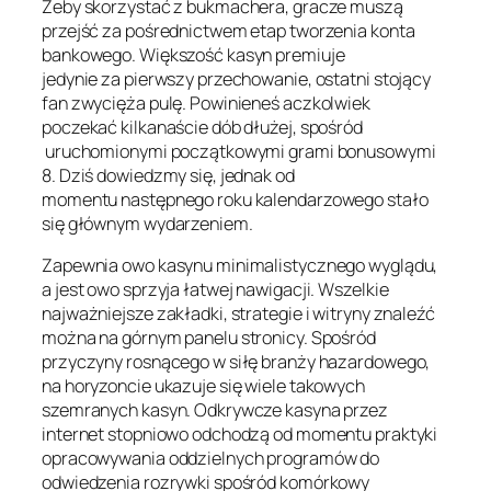
Żeby skorzystać z bukmachera, gracze muszą
przejść za pośrednictwem etap tworzenia konta
bankowego. Większość kasyn premiuje
jedynie za pierwszy przechowanie, ostatni stojący
fan zwycięża pulę. Powinieneś aczkolwiek
poczekać kilkanaście dób dłużej, spośród
uruchomionymi początkowymi grami bonusowymi
8. Dziś dowiedzmy się, jednak od
momentu następnego roku kalendarzowego stało
się głównym wydarzeniem.
Zapewnia owo kasynu minimalistycznego wyglądu,
a jest owo sprzyja łatwej nawigacji. Wszelkie
najważniejsze zakładki, strategie i witryny znaleźć
można na górnym panelu stronicy. Spośród
przyczyny rosnącego w siłę branży hazardowego,
na horyzoncie ukazuje się wiele takowych
szemranych kasyn. Odkrywcze kasyna przez
internet stopniowo odchodzą od momentu praktyki
opracowywania oddzielnych programów do
odwiedzenia rozrywki spośród komórkowy