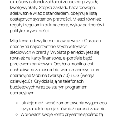
określony gatunek zakładu i zobaczyć przyszłą
kwotę wypłaty. Stopka zakładu hazardowego,
adekwatnie wraz z standardem, obejmuje listę
dostępnych systemów płatności. Mieści również
reguły i regulamin bukmachera, wykaz partnerów i
politykę prywatności.
Międzynarodowy licencjodawca wraz z Curaçao
obecny na najkorzystniejszych witrynach
sieciowych w branży. Wypłata pieniędzy jest się
również na karty finansowe, e-portfele bądź
przelewem bankowym. Odsłona mobilna jest
obsługiwana za pośrednictwem znane systemy
operacyjne Mobilne (wersja 7.0) i iOS (wersja
dziewięć.0). Gry działają na telefonach
budżetowych wraz ze starym programem
operacyjnym.
Istnieje możliwość zamontowania wygodnego
języka polskiego, jak również uprości zadanie.
Wprowadź swoje konto prywatne spośród tą