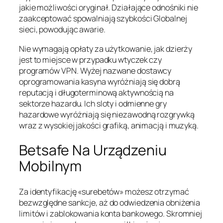
jakie możliwości oryginał. Działające odnośniki nie
zaakceptować spowalniają szybkości Globalnej
sieci, powodując awarie.
Nie wymagają opłaty za użytkowanie, jak dzierży
jest to miejsce w przypadku wtyczek czy
programów VPN. Wyżej nazwane dostawcy
oprogramowania kasyna wyróżniają się dobrą
reputacją i długoterminową aktywnością na
sektorze hazardu. Ich sloty i odmienne gry
hazardowe wyróżniają się niezawodną rozgrywką
wraz z wysokiej jakości grafiką, animacją i muzyką.
Betsafe Na Urządzeniu
Mobilnym
Za identyfikację «surebetów» możesz otrzymać
bezwzględne sankcje, aż do odwiedzenia obniżenia
limitów i zablokowania konta bankowego. Skromniej