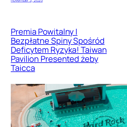
november 3, 2025
Premia Powitalny I
Bezpłatne Spiny Spośród
Deficytem Ryzyka! Taiwan
Pavilion Presented żeby
Taicca