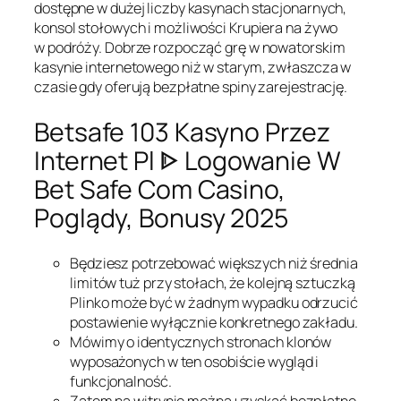
dostępne w dużej liczby kasynach stacjonarnych,
konsol stołowych i możliwości Krupiera na żywo
w podróży. Dobrze rozpocząć grę w nowatorskim
kasynie internetowego niż w starym, zwłaszcza w
czasie gdy oferują bezpłatne spiny zarejestrację.
Betsafe 103 Kasyno Przez
Internet Pl ᐈ Logowanie W
Bet Safe Com Casino,
Poglądy, Bonusy 2025
Będziesz potrzebować większych niż średnia
limitów tuż przy stołach, że kolejną sztuczką
Plinko może być w żadnym wypadku odrzucić
postawienie wyłącznie konkretnego zakładu.
Mówimy o identycznych stronach klonów
wyposażonych w ten osobiście wygląd i
funkcjonalność.