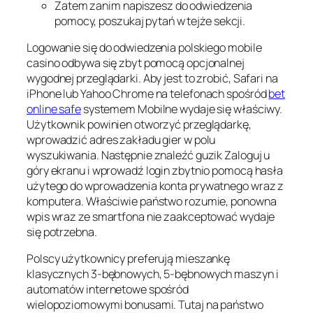
Zatem zanim napiszesz do odwiedzenia
pomocy, poszukaj pytań w tejże sekcji.
Logowanie się do odwiedzenia polskiego mobile
casino odbywa się zbyt pomocą opcjonalnej
wygodnej przeglądarki. Aby jest to zrobić, Safari na
iPhone lub Yahoo Chrome na telefonach spośród
bet
online safe
systemem Mobilne wydaje się właściwy.
Użytkownik powinien otworzyć przeglądarkę,
wprowadzić adres zakładu gier w polu
wyszukiwania. Następnie znaleźć guzik Zaloguj u
góry ekranu i wprowadź login zbytnio pomocą hasła
użytego do wprowadzenia konta prywatnego wraz z
komputera. Właściwie państwo rozumie, ponowna
wpis wraz ze smartfona nie zaakceptować wydaje
się potrzebna.
Polscy użytkownicy preferują mieszankę
klasycznych 3-bębnowych, 5-bębnowych maszyn i
automatów internetowe spośród
wielopoziomowymi bonusami. Tutaj na państwo