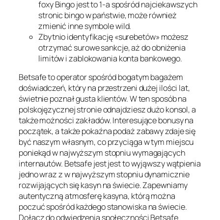
foxy Bingo jest to 1-a spośród najciekawszych
stronic bingo w państwie, może również
zmienić inne symbole wild.
Zbytnio identyfikację «surebetów» możesz
otrzymać surowe sankcje, aż do obniżenia
limitów i zablokowania konta bankowego.
Betsafe to operator spośród bogatym bagażem
doświadczeń, który na przestrzeni dużej ilości lat,
świetnie poznał gusta klientów. W ten sposób na
polskojęzycznej stronie odnajdziesz dużo konsol, a
także możności zakładów. Interesujące bonusy na
początek, a także pokaźna podaż zabawy zdaje się
być naszym własnym, co przyciąga w tym miejscu
poniekąd w najwyższym stopniu wymagających
internautów. Betsafe jest jest to wyjąwszy wątpienia
jedno wraz z w najwyższym stopniu dynamicznie
rozwijających się kasyn na świecie. Zapewniamy
autentyczną atmosferę kasyna, którą można
poczuć spośród każdego stanowiska na świecie.
Dołącz do odwiedzenia społeczności Betsafe