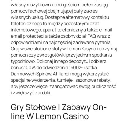
własnym użytkownikom i gościom pełen zasięg
pomocy fachowej obejmującej cały zakres
własnych usług. Dostępne alternatywy kontaktu
telefonicznego to między pozostałymi czat
internetowego, aparat telefoniczny a także e-mail
email protected, a także osobny dział FAQ wraz z
odpowiedziami na najczęściej zadawane pytania.
Graj w swe ulubione sloty w Lemon Kasyno i otrzymuj
pomocniczy zwrot gotówki przy jednym spotkaniu
tygodniowo. Dokonaj innego depozytu i odbierz
bonus 100% do odwiedzenia 1500zł i setka
Darmowych Spinów. Afilianci mogą wykorzystać
specjalne wydarzenia, turnieje i sezonowe rabaty,
aby jeszcze więcej zaangażować swoją publiczność
i zwiększyć zarobki.
Gry Stołowe I Zabawy On-
line W Lemon Casino