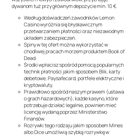
dywanom tuż przy głównym depozycie min. 10 €.
Według doświadczeń zawodników Lemon
Casino wyróżnia się błyskawicznym
przetwarzaniem płatności oraz niezawodnym
układem zabezpieczeń.
Spiny w tej ofert można wykorzystać w
chodliwej pracach morzem produktem Book of
Dead.
Środki wpłacisz spośród pomocą popularnych
technik płatności jakim sposobem Blik, karty
debetowe, Paysafecard, portfele elektryczne i
kryptowaluty.
Prawidłowo spośród naszym prawem (ustawa
o grach hazardowych), każde kasyno, które
potrzebuje działać legalnie, powinien mieć
licencję wydaną poprzez Ministerstwo
Finansów.
Rozrywki tego rodzaju jakim sposobem Mines
albo Dice umożliwią szybką rozrywkę w