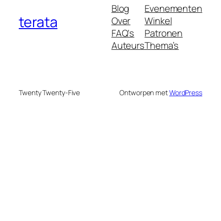
Blog
Evenementen
terata
Over
Winkel
FAQ's
Patronen
Auteurs
Thema’s
Twenty Twenty-Five
Ontworpen met
WordPress