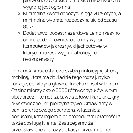
pierwotnego egipska tematyka i możliwość na
wygraną jest ogromna!
Minimalna kwota depozytu sięga 20 złotych, a
minimalna wypłata rozpoczyna się od czasu
80 zł.
Dodatkowo, podest hazardowa Lemon kasyno
online podaje również ogromny wybór
komputerów jak rozrywki jackpotowe, w
których możesz wygrać atrakcyjne
rekompensaty.
Lemon Casino dostarcza szybką i intuicyjną stronę
mobilną, która ma dokładnie tego rodzaju tylko
funkcje, co witryna główna. Indeks konsol w Lemon
Casino mierzy około 6000 różnych tytułów, w tym
sloty przez internet, zabawy stołowe i karciane, gry
błyskawiczne i krupierzy na żywo. Omawiamy w
pani a ofertę owego operatora, włącznie z
bonusami, katalogiem gier, procedurami płatności a
także obsługą klienta. Zastrzegamy, że
przedstawione propozycje kasyn przez internet