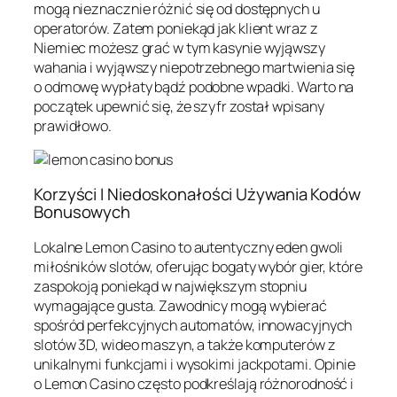
mogą nieznacznie różnić się od dostępnych u
operatorów. Zatem poniekąd jak klient wraz z
Niemiec możesz grać w tym kasynie wyjąwszy
wahania i wyjąwszy niepotrzebnego martwienia się
o odmowę wypłaty bądź podobne wpadki. Warto na
początek upewnić się, że szyfr został wpisany
prawidłowo.
Korzyści I Niedoskonałości Używania Kodów
Bonusowych
Lokalne Lemon Casino to autentyczny eden gwoli
miłośników slotów, oferując bogaty wybór gier, które
zaspokoją poniekąd w największym stopniu
wymagające gusta. Zawodnicy mogą wybierać
spośród perfekcyjnych automatów, innowacyjnych
slotów 3D, wideo maszyn, a także komputerów z
unikalnymi funkcjami i wysokimi jackpotami. Opinie
o Lemon Casino często podkreślają różnorodność i