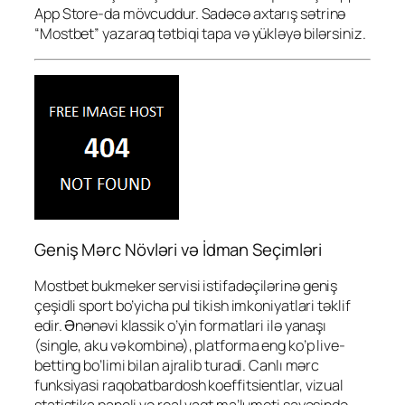
App Store-da mövcuddur. Sadəcə axtarış sətrinə
“Mostbet” yazaraq tətbiqi tapa və yükləyə bilərsiniz.
Geniş Mərc Növləri və İdman Seçimləri
Mostbet bukmeker servisi istifadəçilərinə geniş
çeşidli sport bo’yicha pul tikish imkoniyatlari təklif
edir. Ənənəvi klassik o’yin formatlari ilə yanaşı
(single, aku və kombinə), platforma eng ko’p live-
betting bo’limi bilan ajralib turadi. Canlı mərc
funksiyasi raqobatbardosh koeffitsientlar, vizual
statistika paneli və real vaqt ma’lumoti sayəsində