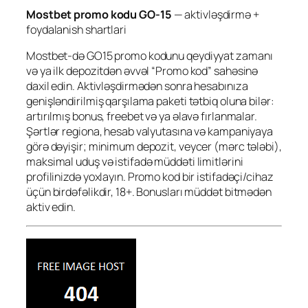
Mostbet promo kodu GO-15
— aktivləşdirmə +
foydalanish shartlari
Mostbet-də GO15 promo kodunu qeydiyyat zamanı
və ya ilk depozitdən əvvəl “Promo kod” sahəsinə
daxil edin. Aktivləşdirmədən sonra hesabınıza
genişləndirilmiş qarşılama paketi tətbiq oluna bilər:
artırılmış bonus, freebet və ya əlavə fırlanmalar.
Şərtlər regiona, hesab valyutasına və kampaniyaya
görə dəyişir; minimum depozit, veycer (mərc tələbi),
maksimal uduş və istifadə müddəti limitlərini
profilinizdə yoxlayın. Promo kod bir istifadəçi/cihaz
üçün birdəfəlikdir, 18+. Bonusları müddət bitmədən
aktiv edin.