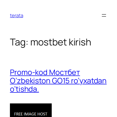
Ga
naar
terata
de
inhoud
Tag:
mostbet kirish
Promo-kod Мостбет
O’zbekiston GO15 ro’yxatdan
o’tishda.