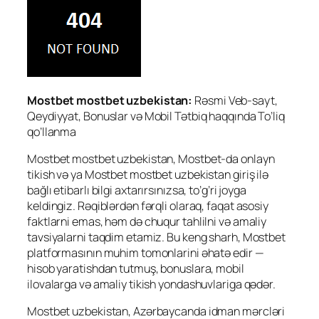
Mostbet mostbet uzbekistan:
Rəsmi Veb-sayt,
Qeydiyyat, Bonuslar və Mobil Tətbiq haqqında To’liq
qo’llanma
Mostbet mostbet uzbekistan, Mostbet-da onlayn
tikish və ya Mostbet mostbet uzbekistan giriş ilə
bağlı etibarlı bilgi axtarırsınızsa, to’g’ri joyga
keldingiz. Rəqiblərdən fərqli olaraq, faqat asosiy
faktlarni emas, həm də chuqur tahlilni və amaliy
tavsiyalarni taqdim etamiz. Bu keng sharh, Mostbet
platformasının muhim tomonlarini əhatə edir —
hisob yaratishdan tutmuş, bonuslara, mobil
ilovalarga və amaliy tikish yondashuvlariga qədər.
Mostbet uzbekistan, Azərbaycanda idman mərcləri