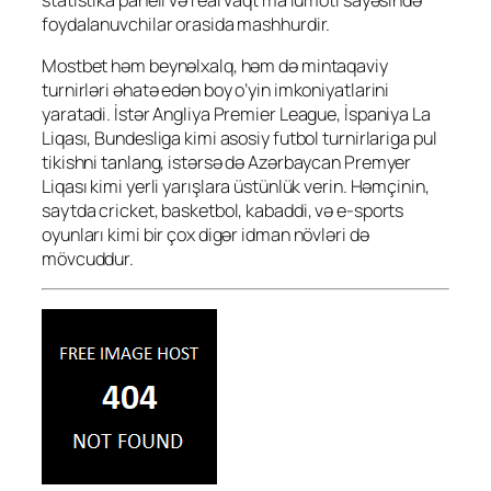
foydalanuvchilar orasida mashhurdir.
Mostbet həm beynəlxalq, həm də mintaqaviy
turnirləri əhatə edən boy o’yin imkoniyatlarini
yaratadi. İstər Angliya Premier League, İspaniya La
Liqası, Bundesliga kimi asosiy futbol turnirlariga pul
tikishni tanlang, istərsə də Azərbaycan Premyer
Liqası kimi yerli yarışlara üstünlük verin. Həmçinin,
saytda cricket, basketbol, kabaddi, və e-sports
oyunları kimi bir çox digər idman növləri də
mövcuddur.