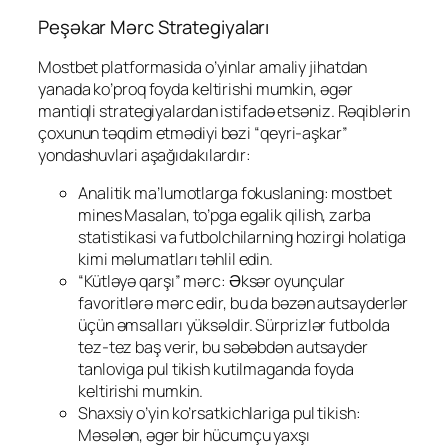
Peşəkar Mərc Strategiyaları
Mostbet platformasida o’yinlar amaliy jihatdan
yanada ko’proq foyda keltirishi mumkin, əgər
mantiqli strategiyalardan istifadə etsəniz. Rəqiblərin
çoxunun təqdim etmədiyi bəzi “qeyri-aşkar”
yondashuvlari aşağıdakılardır:
Analitik ma’lumotlarga fokuslaning: mostbet
mines Masalan, to’pga egalik qilish, zarba
statistikasi va futbolchilarning hozirgi holatiga
kimi məlumatları təhlil edin.
“Kütləyə qarşı” mərc: Əksər oyunçular
favoritlərə mərc edir, bu da bəzən autsayderlər
üçün əmsalları yüksəldir. Sürprizlər futbolda
tez-tez baş verir, bu səbəbdən autsayder
tanloviga pul tikish kutilmaganda foyda
keltirishi mumkin.
Shaxsiy o’yin ko’rsatkichlariga pul tikish:
Məsələn, əgər bir hücumçu yaxşı