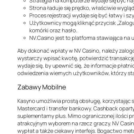
Strategia na komputerze wydaje się być naj
Strona ładuje się prędko, właściwie wygląd
Proces rejestracji wydaje się być łatwy i
Użytkownicy mogą kliknąć przycisk „Zalog
komórki oraz hasło.
NV.Casino jest to platforma stawiająca na
Aby dokonać wpłaty w NV Casino, należy zalogow
wystarczy wpisać kwotę, potwierdzić transakcj
wydaje się, by upewnić się, że informacje płat
odwiedzenia wiernych użytkowników, którzy stal
Zabawy Mobilne
Kasyno umożliwia prostą obsługę, korzystając s
Mastercard i transfer bankowy. Cashback opart
suplementarny plus. Mimo ograniczonej ilości 
atrakcyjnym wyborem na rzecz graczy. NV Casino
wypłat a także ciekawy interfejs. Bogactwo meto