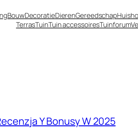
ing
Bouw
Decoratie
Dieren
Gereedschap
Huisho
Terras
Tuin
Tuin accessoires
Tuinforum
Ve
 Recenzja Y Bonusy W 2025