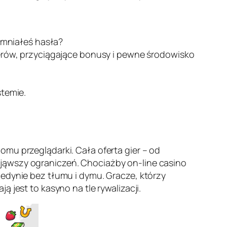
omniałeś hasła?
erów, przyciągające bonusy i pewne środowisko
temie.
omu przeglądarki. Cała oferta gier – od
yjąwszy ograniczeń. Chociażby on-line casino
jedynie bez tłumu i dymu. Gracze, którzy
 jest to kasyno na tle rywalizacji.