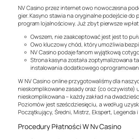
NV Casino przez internet owo nowoczesna podes
gier. Kasyno stawia na oryginalne podejście do pa
program lojalnościowy. Już zbyt pierwsze wpł
Owszem, nie zaakceptować jest jest to pu
Owo kluczowy chód, który umożliwia bezpi
NV Casino podaje fanom wyjątkową cotygo
Strona kasyna została zoptymalizowana ta
instalowania dodatkowego oprogramowani
W NV Casino online przygotowaliśmy dla naszyc
nieskomplikowane zasady oraz (co oczywiste) 
nieskomplikowana – każdy zakład na dwadzieści
Poziomów jest sześcdziesięciu, a według uzyska
Początkujący, Średni, Mistrz, Ekspert, Legenda i
Procedury Płatności W Nv Casino