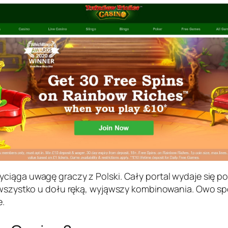
ciąga uwagę graczy z Polski. Cały portal wydaje się p
— wszystko u dołu ręką, wyjąwszy kombinowania. Owo sp
e.