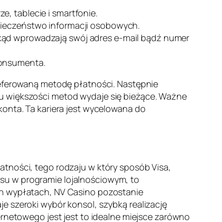
, tablecie i smartfonie.
zpieczeństwo informacji osobowych.
okąd wprowadzają swój adres e-mail bądź numer
konsumenta.
preferowaną metodę płatności. Następnie
ku większości metod wydaje się bieżące. Ważne
konta. Ta kariera jest wycelowana do
atności, tego rodzaju w który sposób Visa,
su w programie lojalnościowym, to
ch wypłatach, NV Casino pozostanie
e szeroki wybór konsol, szybką realizację
ernetowego jest jest to idealne miejsce zarówno