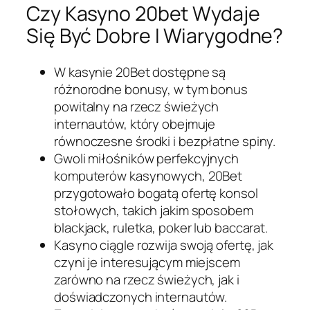
Czy Kasyno 20bet Wydaje
Się Być Dobre I Wiarygodne?
W kasynie 20Bet dostępne są
różnorodne bonusy, w tym bonus
powitalny na rzecz świeżych
internautów, który obejmuje
równoczesne środki i bezpłatne spiny.
Gwoli miłośników perfekcyjnych
komputerów kasynowych, 20Bet
przygotowało bogatą ofertę konsol
stołowych, takich jakim sposobem
blackjack, ruletka, poker lub baccarat.
Kasyno ciągle rozwija swoją ofertę, jak
czyni je interesującym miejscem
zarówno na rzecz świeżych, jak i
doświadczonych internautów.