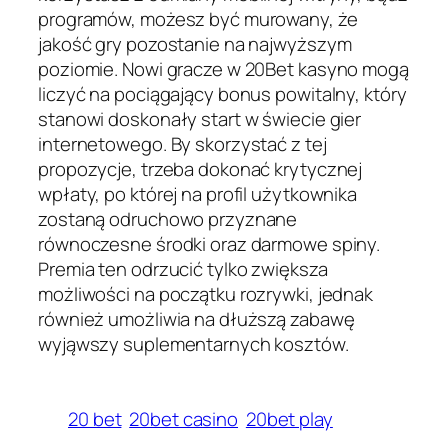
programów, możesz być murowany, że
jakość gry pozostanie na najwyższym
poziomie. Nowi gracze w 20Bet kasyno mogą
liczyć na pociągający bonus powitalny, który
stanowi doskonały start w świecie gier
internetowego. By skorzystać z tej
propozycje, trzeba dokonać krytycznej
wpłaty, po której na profil użytkownika
zostaną odruchowo przyznane
równoczesne środki oraz darmowe spiny.
Premia ten odrzucić tylko zwiększa
możliwości na początku rozrywki, jednak
również umożliwia na dłuższą zabawę
wyjąwszy suplementarnych kosztów.
20 bet
20bet casino
20bet play