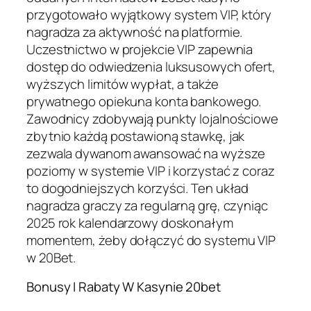
przygotowało wyjątkowy system VIP, który
nagradza za aktywność na platformie.
Uczestnictwo w projekcie VIP zapewnia
dostęp do odwiedzenia luksusowych ofert,
wyższych limitów wypłat, a także
prywatnego opiekuna konta bankowego.
Zawodnicy zdobywają punkty lojalnościowe
zbytnio każdą postawioną stawkę, jak
zezwala dywanom awansować na wyższe
poziomy w systemie VIP i korzystać z coraz
to dogodniejszych korzyści. Ten układ
nagradza graczy za regularną grę, czyniąc
2025 rok kalendarzowy doskonałym
momentem, żeby dołączyć do systemu VIP
w 20Bet.
Bonusy I Rabaty W Kasynie 20bet