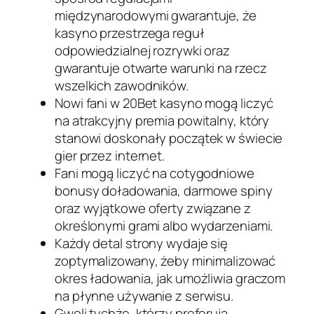
międzynarodowymi gwarantuje, że
kasyno przestrzega reguł
odpowiedzialnej rozrywki oraz
gwarantuje otwarte warunki na rzecz
wszelkich zawodników.
Nowi fani w 20Bet kasyno mogą liczyć
na atrakcyjny premia powitalny, który
stanowi doskonały początek w świecie
gier przez internet.
Fani mogą liczyć na cotygodniowe
bonusy doładowania, darmowe spiny
oraz wyjątkowe oferty związane z
określonymi grami albo wydarzeniami.
Każdy detal strony wydaje się
zoptymalizowany, żeby minimalizować
okres ładowania, jak umożliwia graczom
na płynne używanie z serwisu.
Gwoli tychże, którzy preferują