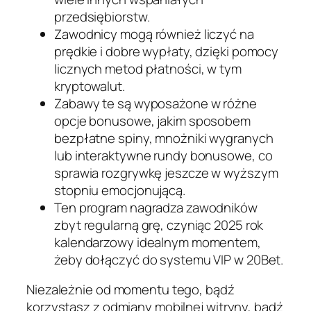
przedsiębiorstw.
Zawodnicy mogą również liczyć na
prędkie i dobre wypłaty, dzięki pomocy
licznych metod płatności, w tym
kryptowalut.
Zabawy te są wyposażone w różne
opcje bonusowe, jakim sposobem
bezpłatne spiny, mnożniki wygranych
lub interaktywne rundy bonusowe, co
sprawia rozgrywkę jeszcze w wyższym
stopniu emocjonującą.
Ten program nagradza zawodników
zbyt regularną grę, czyniąc 2025 rok
kalendarzowy idealnym momentem,
żeby dołączyć do systemu VIP w 20Bet.
Niezależnie od momentu tego, bądź
korzystasz z odmiany mobilnej witryny, bądź