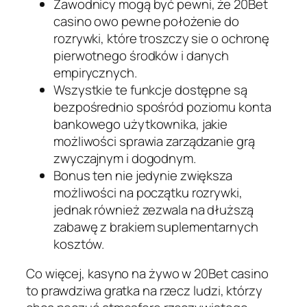
Zawodnicy mogą być pewni, że 20Bet
casino owo pewne położenie do
rozrywki, które troszczy sie o ochronę
pierwotnego środków i danych
empirycznych.
Wszystkie te funkcje dostępne są
bezpośrednio spośród poziomu konta
bankowego użytkownika, jakie
możliwości sprawia zarządzanie grą
zwyczajnym i dogodnym.
Bonus ten nie jedynie zwiększa
możliwości na początku rozrywki,
jednak również zezwala na dłuższą
zabawę z brakiem suplementarnych
kosztów.
Co więcej, kasyno na żywo w 20Bet casino
to prawdziwa gratka na rzecz ludzi, którzy