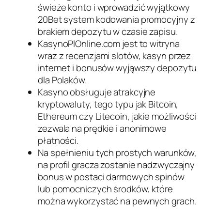
świeże konto i wprowadzić wyjątkowy
20Bet system kodowania promocyjny z
brakiem depozytu w czasie zapisu.
KasynoPlOnline.com jest to witryna
wraz z recenzjami slotów, kasyn przez
internet i bonusów wyjąwszy depozytu
dla Polaków.
Kasyno obsługuje atrakcyjne
kryptowaluty, tego typu jak Bitcoin,
Ethereum czy Litecoin, jakie możliwości
zezwala na prędkie i anonimowe
płatności.
Na spełnieniu tych prostych warunków,
na profil gracza zostanie nadzwyczajny
bonus w postaci darmowych spinów
lub pomocniczych środków, które
można wykorzystać na pewnych grach.