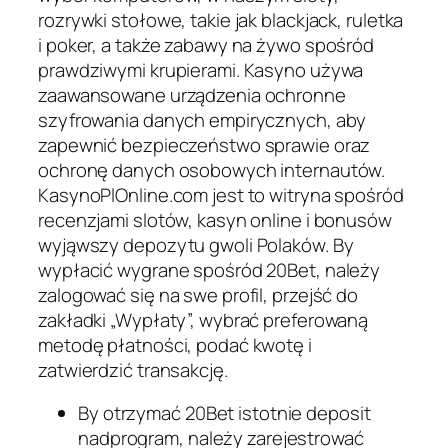
rozrywki stołowe, takie jak blackjack, ruletka
i poker, a także zabawy na żywo spośród
prawdziwymi krupierami. Kasyno używa
zaawansowane urządzenia ochronne
szyfrowania danych empirycznych, aby
zapewnić bezpieczeństwo sprawie oraz
ochronę danych osobowych internautów.
KasynoPlOnline.com jest to witryna spośród
recenzjami slotów, kasyn online i bonusów
wyjąwszy depozytu gwoli Polaków. By
wypłacić wygrane spośród 20Bet, należy
zalogować się na swe profil, przejść do
zakładki „Wypłaty”, wybrać preferowaną
metodę płatności, podać kwotę i
zatwierdzić transakcję.
By otrzymać 20Bet istotnie deposit
nadprogram, należy zarejestrować