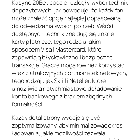
Kasyno 20Bet podaje rozległy wybór technik
depozytowych, jak powoduje, że każdy fan
może znaleźć opcję najlepiej dopasowaną
do odwiedzenia swoich potrzeb. Wśród
dostępnych technik znajdują się znane
karty płatnicze, tego rodzaju jakim
sposobem Visa i Mastercard, które
zapewniają błyskawiczne i bezpieczne
transakcje. Gracze mogą również korzystać
wraz z atrakcyjnych portmonetek netowych,
tego rodzaju jak Skrill i Neteller, które
umożliwiają natychmiastowe doładowanie
konta bankowego z brakiem zbędnych
formalności.
Każdy detal strony wydaje się być
zoptymalizowany, aby minimalizować okres
ładowania, jakie możliwości zezwala