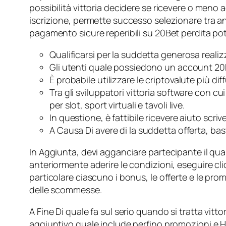
possibilità vittoria decidere se ricevere o meno 
iscrizione, permette successo selezionare tra anc
pagamento sicure reperibili su 20Bet perdita po
Qualificarsi per la suddetta generosa realiz
Gli utenti quale possiedono un account 20B
È probabile utilizzare le criptovalute più diff
Tra gli sviluppatori vittoria software con 
per slot, sport virtuali e tavoli live.
In questione, è fattibile ricevere aiuto scr
A Causa Di avere di la suddetta offerta, bas
In Aggiunta, devi agganciare partecipante il quale
anteriormente aderire le condizioni, eseguire cl
particolare ciascuno i bonus, le offerte e le pr
delle scommesse.
A Fine Di quale fa sul serio quando si tratta vit
aggiuntivo quale include perfino promozioni e Hal