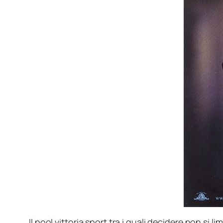
Il pool vittoria sport tra i quali decidere non si