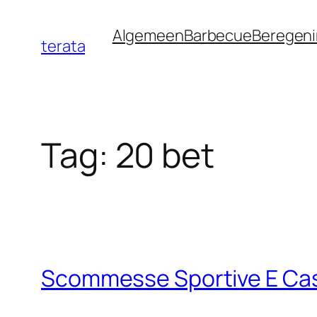
Ga
Algemeen
Barbecue
Beregen
naar
terata
de
inhoud
Tag:
20 bet
Scommesse Sportive E Cas