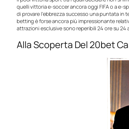
quelli vittoria e-soccer ancora oggi FIFA o a e
di provare l’ebbrezza successo una puntata in t
betting è forse ancora più impressionante relati
attrazioni esclusive sono reperibili 24 ore su 24 a 
Alla Scoperta Del 20bet Ca