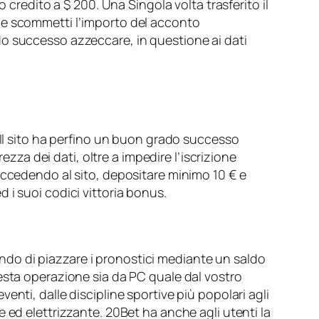
 credito a $ 200. Una Singola volta trasferito il
 e scommetti l’importo del acconto
do successo azzeccare, in questione ai dati
vi. Il sito ha perfino un buon grado successo
ezza dei dati, oltre a impedire l’iscrizione
accedendo al sito, depositare minimo 10 € e
ed i suoi codici vittoria bonus.
tendo di piazzare i pronostici mediante un saldo
esta operazione sia da PC quale dal vostro
nti, dalle discipline sportive più popolari agli
 ed elettrizzante. 20Bet ha anche agli utenti la