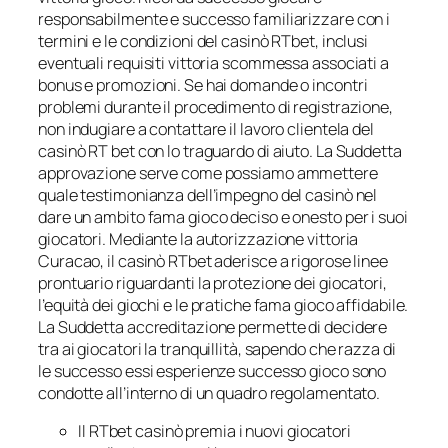
responsabilmente e successo familiarizzare con i
termini e le condizioni del casinò RTbet, inclusi
eventuali requisiti vittoria scommessa associati a
bonus e promozioni. Se hai domande o incontri
problemi durante il procedimento di registrazione,
non indugiare a contattare il lavoro clientela del
casinò RT bet con lo traguardo di aiuto. La Suddetta
approvazione serve come possiamo ammettere
quale testimonianza dell’impegno del casinò nel
dare un ambito fama gioco deciso e onesto per i suoi
giocatori. Mediante la autorizzazione vittoria
Curacao, il casinò RTbet aderisce a rigorose linee
prontuario riguardanti la protezione dei giocatori,
l’equità dei giochi e le pratiche fama gioco affidabile.
La Suddetta accreditazione permette di decidere
tra ai giocatori la tranquillità, sapendo che razza di
le successo essi esperienze successo gioco sono
condotte all’interno di un quadro regolamentato.
Il RTbet casinò premia i nuovi giocatori