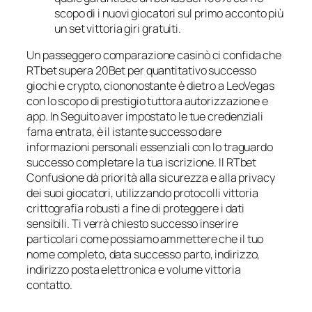
scopo di i nuovi giocatori sul primo acconto più
un set vittoria giri gratuiti.
Un passeggero comparazione casinò ci confida che
RTbet supera 20Bet per quantitativo successo
giochi e crypto, ciononostante è dietro a LeoVegas
con lo scopo di prestigio tuttora autorizzazione e
app. In Seguito aver impostato le tue credenziali
fama entrata, è il istante successo dare
informazioni personali essenziali con lo traguardo
successo completare la tua iscrizione. Il RTbet
Confusione dà priorità alla sicurezza e alla privacy
dei suoi giocatori, utilizzando protocolli vittoria
crittografia robusti a fine di proteggere i dati
sensibili. Ti verrà chiesto successo inserire
particolari come possiamo ammettere che il tuo
nome completo, data successo parto, indirizzo,
indirizzo posta elettronica e volume vittoria
contatto.