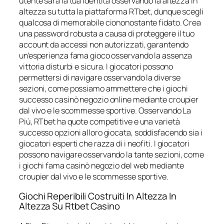
utente sarà la tua identità osservando la altezza in
altezza su tutta la piattaforma RTbet, dunque scegli
qualcosa di memorabile ciononostante fidato. Crea
una password robusta a causa di proteggere il tuo
account da accessi non autorizzati, garantendo
un’esperienza fama gioco osservando la assenza
vittoria disturbi e sicura. I giocatori possono
permettersi di navigare osservando la diverse
sezioni, come possiamo ammettere che i giochi
successo casinò negozio online mediante croupier
dal vivo e le scommesse sportive. Osservando La
Più, RTbet ha quote competitive e una varietà
successo opzioni alloro giocata, soddisfacendo sia i
giocatori esperti che razza di i neofiti. I giocatori
possono navigare osservando la tante sezioni, come
i giochi fama casinò negozio del web mediante
croupier dal vivo e le scommesse sportive.
Giochi Reperibili Costruiti In Altezza In
Altezza Su Rtbet Casino