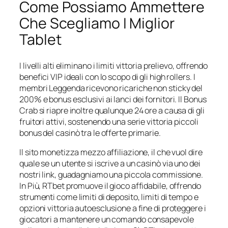
Come Possiamo Ammettere
Che Scegliamo I Miglior
Tablet
I livelli alti eliminano i limiti vittoria prelievo, offrendo
benefici VIP ideali con lo scopo di gli high rollers. I
membri Leggenda ricevono ricariche non sticky del
200% e bonus esclusivi ai lanci dei fornitori. Il Bonus
Crab si riapre inoltre qualunque 24 ore a causa di gli
fruitori attivi, sostenendo una serie vittoria piccoli
bonus del casinò tra le offerte primarie.
Il sito monetizza mezzo affiliazione, il che vuol dire
quale se un utente si iscrive a un casinò via uno dei
nostri link, guadagniamo una piccola commissione.
In Più, RTbet promuove il gioco affidabile, offrendo
strumenti come limiti di deposito, limiti di tempo e
opzioni vittoria autoesclusione a fine di proteggere i
giocatori a mantenere un comando consapevole