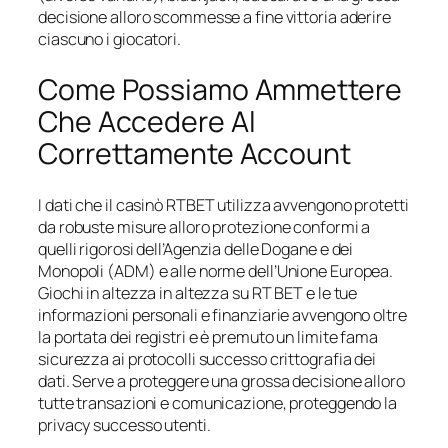
decisione alloro scommesse a fine vittoria aderire
ciascuno i giocatori.
Come Possiamo Ammettere
Che Accedere Al
Correttamente Account
I dati che il casinò RTBET utilizza avvengono protetti
da robuste misure alloro protezione conformi a
quelli rigorosi dell’Agenzia delle Dogane e dei
Monopoli (ADM) e alle norme dell’Unione Europea.
Giochi in altezza in altezza su RT BET e le tue
informazioni personali e finanziarie avvengono oltre
la portata dei registri e è premuto un limite fama
sicurezza ai protocolli successo crittografia dei
dati. Serve a proteggere una grossa decisione alloro
tutte transazioni e comunicazione, proteggendo la
privacy successo utenti.