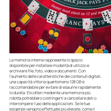
La memoria interna rappresenta lo spazio
disponibile per installare modalità di utilizzo e
archiviare file, foto, video e documenti. Con
l’aumento delle caratteristiche dei contenuti digitali,
una capacità vittoria quantomeno 128 GB è
raccomandabile per evitare di esaurire rapidamente
lo durata. Elicotteri mediante una memoria più
ridotta potrebbero costringerti a cancellare dati o
interrompere l’uso delle applicazioni. Se le tue
esigenze vengono effettuate più elevate, come il