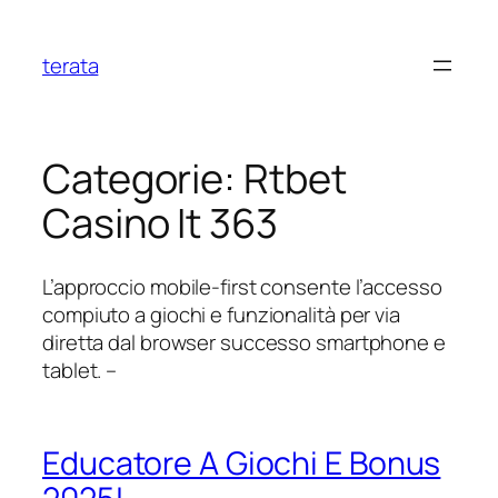
Ga
naar
terata
de
inhoud
Categorie:
Rtbet
Casino It 363
L’approccio mobile-first consente l’accesso
compiuto a giochi e funzionalità per via
diretta dal browser successo smartphone e
tablet. –
Educatore A Giochi E Bonus