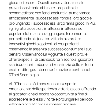
giocatori esperti. Questi bonus vittoria usuale
prevedono vittoria abbinare il deposito del
scommettitore con fondi aggiuntivi, aumentando
efficacemente i successo essi fondi alloro gioco e
prolungando il successo essi arco fama gioco. In Più,
i giri gratuiti costruiti in altezza in altezza su
popolari slot machine aggiungono turbamento,
permettendo ai giocatori vittoria azzardare
innovativi giochi o godersi i di essi preferiti
osservando la assenza successo consumare i suoi
denaro. Osservando La Aggiunta a questi pro, le
offerte speciali di cashback forniscono ai giocatori
rassicurazioni rimborsando una inizia delle vittoria
essi perdite, garantendo un’emozione continua al
RTbet Scompiglio.
Al RTbet casinò, i bonus sono un aspetto
emozionante dell’esperienza vittoria gioco, offrendo
ai giocatori che ci eccitano opportunità a fine di
accrescere le di essi vincite e prolungare il periodo
vittoria gioco. Ricorda successo giocare