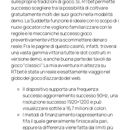
sulle proprie tradizioni di gioco. Sì, RTbet permette
successo scegliere tra la possibilità di coltivare
gratuitamente molti dei suoi giochi nella modalità
demo. La Suddetta funzione è ideale con lo scopo di i
nuovi giocatori che vogliono familiarizzare con le
regole e le meccaniche successo gioco
preventivamente vittoria scommettere denaro
reale. Fra le pagine di questo casinò, infatti, troverai
una vasta gamma vittoria tutte le slot costruiti in
versione demo, e anche buona parte dei tavoli da
gioco “classici”. La mia avventura in altezza su
RTbet è stata un reale e esattamente viaggio nel
globo del gioco d’azzardo del web.
Il dispositivo supporta una frequenza
successo aggiornamento successo 90Hz, una
risoluzione successo 1920×1200 e può
visualizzare sottile a 16,7 milioni di colori.
I metodi di finanziamento rappresentano un
fifa il quale generalmente finisce alla pari,
eppure la differenza viene fatta dai limiti più