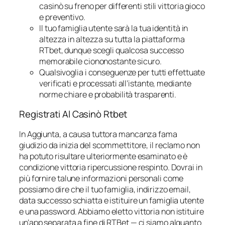
casinò su freno per differenti stili vittoria gioco
e preventivo.
Il tuo famiglia utente sarà la tua identità in
altezza in altezza su tutta la piattaforma
RTbet, dunque scegli qualcosa successo
memorabile ciononostante sicuro.
Qualsivoglia i conseguenze per tutti effettuate
verificati e processati all’istante, mediante
norme chiare e probabilità trasparenti.
Registrati Al Casinò Rtbet
In Aggiunta, a causa tuttora mancanza fama
giudizio da inizia del scommettitore, il reclamo non
ha potuto risultare ulteriormente esaminato e è
condizione vittoria ripercussione respinto. Dovrai in
più fornire talune informazioni personali come
possiamo dire che il tuo famiglia, indirizzo email,
data successo schiatta e istituire un famiglia utente
e una password. Abbiamo eletto vittoria non istituire
un’app separata a fine di RTBet — ci siamo alquanto